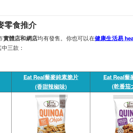
麥零食推介
市
實體店和網店
均有發售。你也可以在
健康生活易 healt
其中三款：
Eat Real藜麥純素脆片
Eat Rea
(乾番茄
(香甜辣椒味)