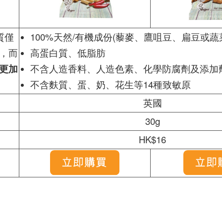
質僅
100%天然/有機成份(藜麥、鷹咀豆、扁豆或蔬
，而
高蛋白質、低脂肪
更加
不含人造香料、人造色素、化學防腐劑及添加
不含麩質、蛋、奶、花生等14種致敏原
英國
30g
HK$16