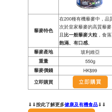
在200種有機藜麥中，品
次於皇家藜麥的高質藜麥
藜麥特色
且
比一般藜麥大粒
，食落
飽滿、有口感
。
藜麥產地
玻利維亞
重量
550g
藜麥價錢
HK$99
立即購買
⇓⇓按此了解更多
健康及有機食品
⇓⇓