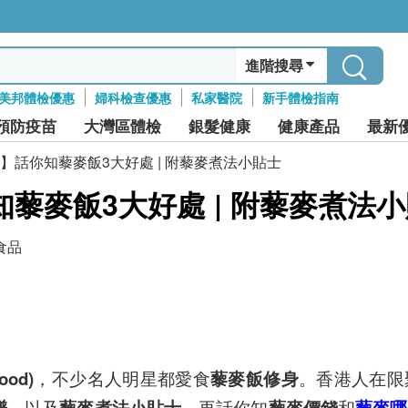
進階搜尋
美邦體檢優惠
婦科檢查優惠
私家醫院
新手體檢指南
預防疫苗
大灣區體檢
銀髮健康
健康產品
最新
】話你知藜麥飯3大好處 | 附藜麥煮法小貼士
藜麥飯3大好處 | 附藜麥煮法
食品
od)
，不少名人明星
都愛食
藜麥飯修身
。香港人在限
譜
，以及
藜麥煮法小貼士
，再話你知
藜麥價錢
和
藜麥哪