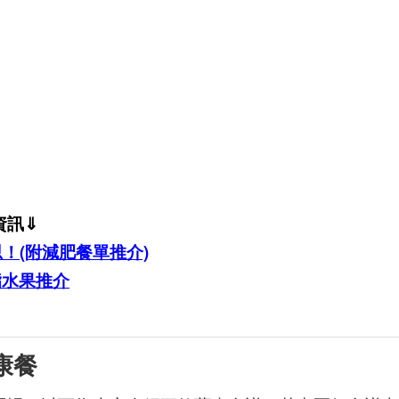
資訊⇓
！(附減肥餐單推介)
脂水果推介
康餐