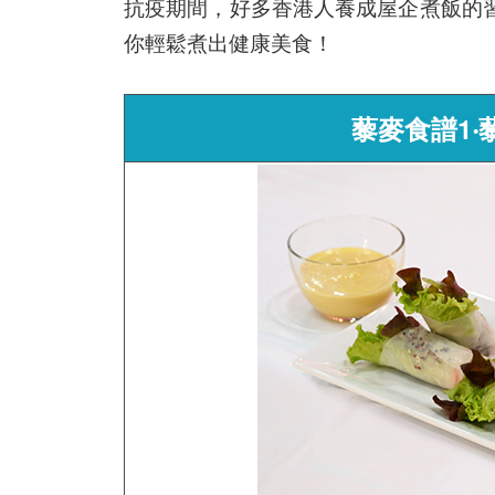
抗疫期間，好多香港人養成屋企煮飯的
你輕鬆煮出健康美食！
藜麥食譜1