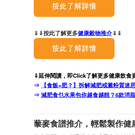
⇓⇓按此了解更多
健康穀物推介
⇓⇓
⇓延伸閱讀，即Click了解更多健康飲食
⇒
【食飯=肥？】拆解減肥戒澱粉質迷思
⇒
減肥食乜水果包你越食越靚？6款消
藜麥食譜推介，輕鬆製作健