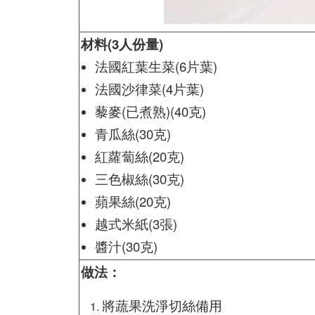
材料(3人份量)
法國紅葉生菜(6片葉)
法國沙律菜(4片葉)
藜麥(已煮熟)(40克)
青瓜絲(30克)
紅蘿蔔絲(20克)
三色椒絲(30克)
蘋果絲(20克)
越式米紙(3張)
醬汁(30克)
做法：
將蔬果洗淨切絲備用