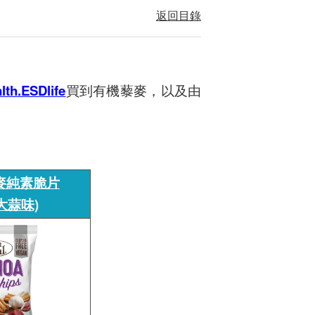
返回目錄
h.ESDlife
買到有機藜麥，以及由
l藜麥純素脆片
大蒜味)