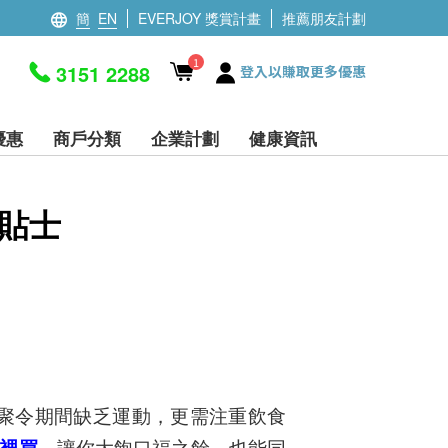
簡
EN
EVERJOY 獎賞計畫
推薦朋友計劃
1
3151 2288
登入以賺取更多優惠
優惠
商戶分類
企業計劃
健康資訊
小貼士
聚令期間缺乏運動，更需注重飲食
裡買
，
讓你大飽口福之餘，也能同