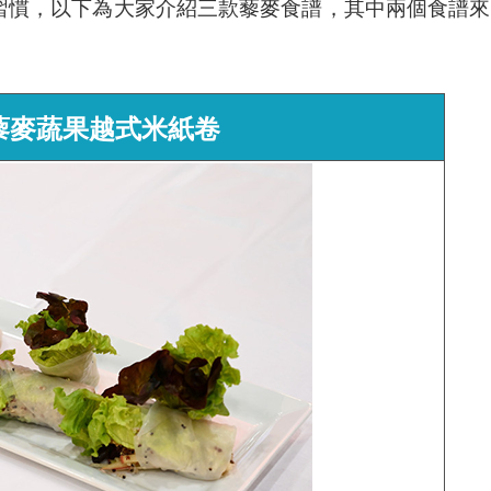
習慣，以下為大家介紹三款藜麥食譜，其中兩個食譜來
‧藜麥蔬果越式米紙卷