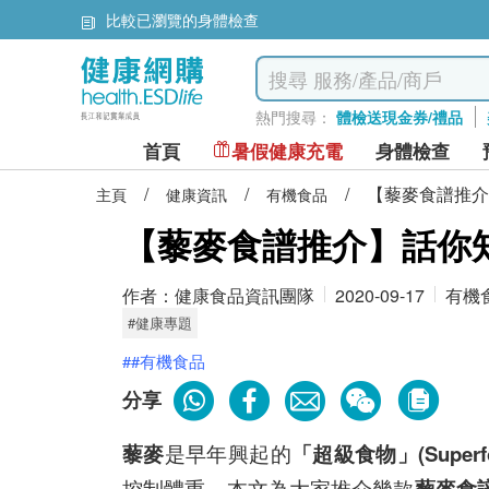
比較已瀏覽的身體檢查
熱門搜尋：
體檢送現金券/禮品
首頁
暑假健康充電
身體檢查
/
/
/
【藜麥食譜推介
主頁
健康資訊
有機食品
【藜麥食譜推介】話你知
作者：
健康食品資訊團隊
2020-09-17
有機
#健康專題
##有機食品
分享
藜麥
是早年興起的
「超級食物」(Superfo
控制體重。本文為大家推介幾款
藜麥食