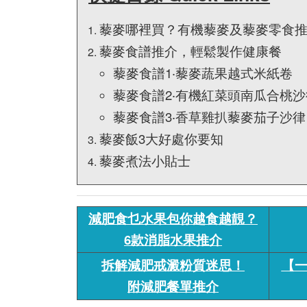
藜麥哪裡買？有機藜麥及藜麥零食
藜麥食譜推介，輕鬆製作健康餐
藜麥食譜1‧藜麥蔬果越式米紙卷
藜麥食譜2‧有機紅菜頭南瓜合桃沙
藜麥食譜3‧香草雞扒藜麥茄子沙律
藜麥飯3大好處你要知
藜麥煮法小貼士
減肥食乜水果包你越食越靚？
6款消脂水果推介
拆解減肥戒澱粉質迷思！
【
附減肥餐單推介