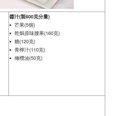
醬汁(製600克分量)
芒果(5個)
乾焗原味腰果(160克)
糖(120克)
青檸汁(110克)
橄欖油(50克)