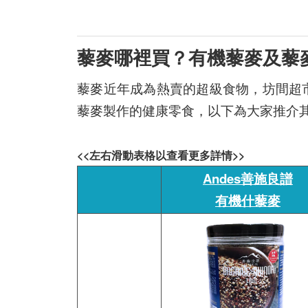
藜麥哪裡買？有機藜麥及藜
藜麥近年成為熱賣的超級食物，坊間超
藜麥製作的健康零食，以下為大家推介
<<左右滑動表格以查看更多詳情>>
Andes善施良譜
有機什藜麥