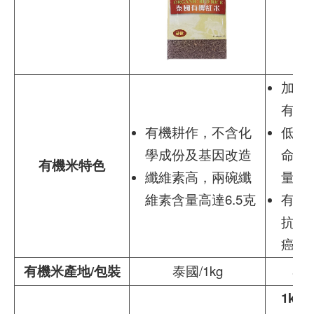
加拿
有機
有機耕作，不含化
低糖
學成份及基因改造
命、
有機米特色
纖維素高，兩碗纖
量
維素含量高達6.5克
有助
抗氧
癌
有機米產地/包裝
泰國/1kg
泰國
1kg