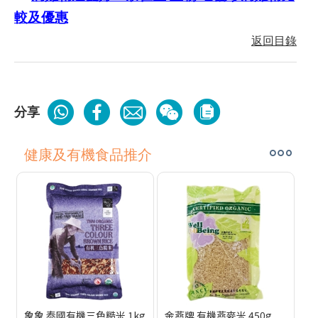
較及優惠
返回目錄
分享
健康及有機食品推介
象象 泰國有機三色糙米 1kg
金燕牌 有機燕麥米 450g