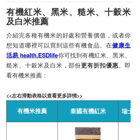
有機紅米、黑米、糙米、十穀米
及白米推薦
介紹完各種有機米的好處和營養價值，或者你
想知道哪裡可以買到這些有機食品。在
健康生
活易 health.ESDlife
你可找到有機紅米、黑米、
糙米、十穀米及白米，部份
更有折扣優惠
。即
看有機米推薦：
<<左右滑動表格以查看更多詳情>>
有機米推薦
泰國有機紅米
瑞士心