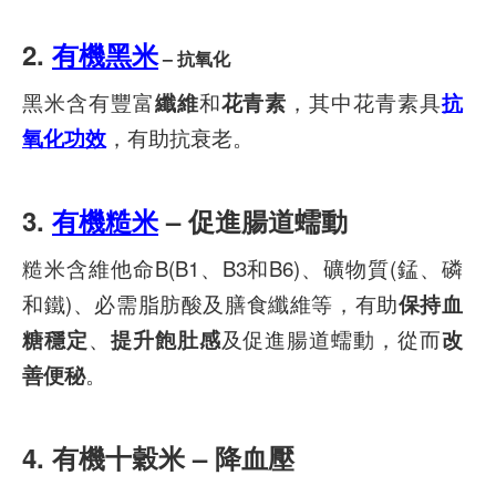
2.
有機黑米
– 抗氧化
黑米含有豐富
纖維
和
花青素
，其中花青素具
抗
氧化功效
，有助抗衰老。
3.
有機糙米
– 促進腸道蠕動
糙米含維他命B(B1、B3和B6)、礦物質(錳、磷
和鐵)、必需脂肪酸及膳食纖維等，有助
保持血
糖穩定
、
提升飽肚感
及促進腸道蠕動，從而
改
善便秘
。
4.
有機十穀米 – 降血壓