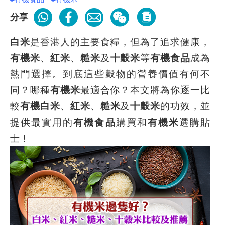
分享
白米
是香港人的主要食糧，但為了追求健康，
有機米
、
紅米
、
糙米
及
十穀米
等
有機食品
成為
熱門選擇。到底這些穀物的營養價值有何不
同？哪種
有機米
最適合你？本文將為你逐一比
較
有機白米
、
紅米
、
糙米
及
十穀米
的功效，並
提供最實用的
有機食品
購買和
有機米
選購貼
士！