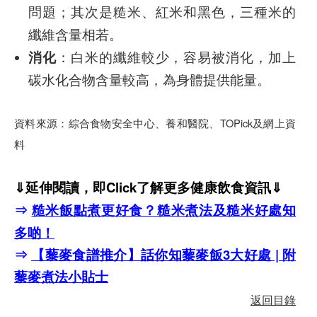
問題；其次是糙米、紅米和黑色，三種米的
纖維含量相若。
消化
：白米的纖維較少，容易被消化，加上
碳水化合物含量較高，為身體提供能量。
資料來源：綜合食物安全中心、養和醫院、TOPick及網上資
料
⇓延伸閱讀，即Click了解更多健康飲食資訊⇓
⇒
糙米飯點煮更好食？糙米煮法及糙米好處知
多啲！
⇒
【藜麥食譜推介】話你知藜麥飯3大好處 | 附
藜麥煮法小貼士
返回目錄