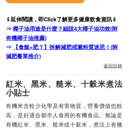
⇓延伸閱讀，即Click了解更多健康飲食資訊⇓
⇒
椰子油用途是什麼？細說4大椰子油功效(附
有機椰子油推薦)
⇒
【食飯=肥？】拆解減肥戒澱粉質迷思！(附
減肥餐單推介)
返回目錄
紅米、黑米、糙米、十穀米煮法
小貼士
有機米含較少化學及有害物質，營養價值也較
高，是好適合都市人食用的有機食品。無論是
有機紅米、黑米、糙米或十穀米，煮法上有幾