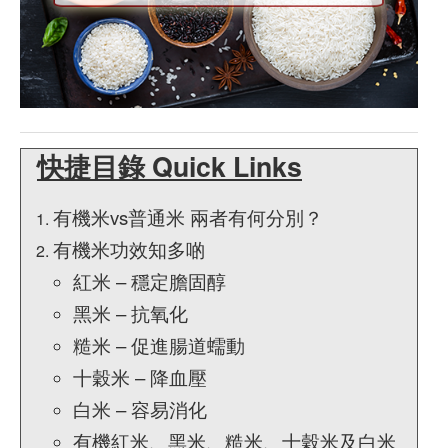
快捷目錄 Quick Links
有機米vs普通米 兩者有何分別？
有機米功效知多啲
紅米 – 穩定膽固醇
黑米 – 抗氧化
糙米 – 促進腸道蠕動
十穀米 – 降血壓
白米 – 容易消化
有機紅米、黑米、糙米、十穀米及白米