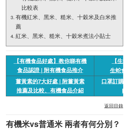
比較表
有機紅米、黑米、糙米、十穀米及白米推
薦
紅米、黑米、糙米、十穀米煮法小貼士
【有機食品好處】教你睇有機
【生蛇
食品認證 | 附有機食品推介
生蛇食療
薑黃素的7大好處 | 附薑黃素
口罩訂購專區
推薦及比較、有機食品介紹
KF
返回目錄
有機米vs普通米 兩者有何分別？