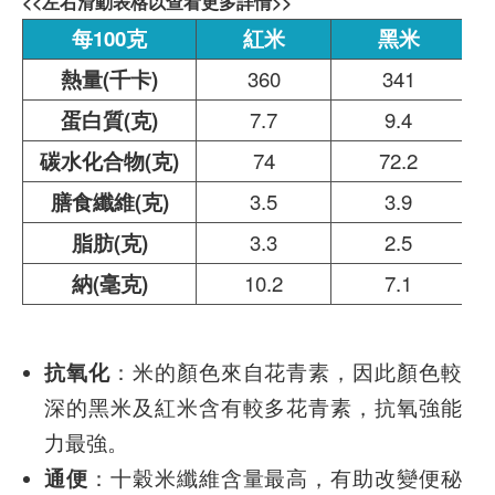
<<左右滑動表格以查看更多詳情>>
每100克
紅米
黑米
熱量(千卡)
360
341
蛋白質(克)
7.7
9.4
碳水化合物(克)
74
72.2
膳食纖維(克)
3.5
3.9
脂肪(克)
3.3
2.5
納(毫克)
10.2
7.1
抗氧化
：米的顏色來自花青素，因此顏色較
深的黑米及紅米含有較多花青素，抗氧強能
力最強。
通便
：十穀米纖維含量最高，有助改變便秘