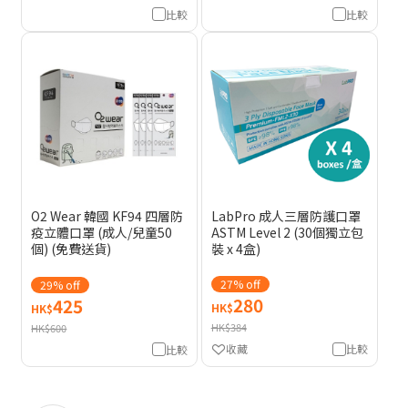
比較
比較
O2 Wear 韓國 KF94 四層防
LabPro 成人三層防護口罩
疫立體口罩 (成人/兒童50
ASTM Level 2 (30個獨立包
個) (免費送貨)
裝 x 4盒)
27% off
29% off
280
425
HK$
HK$
HK$384
HK$600
收藏
比較
比較