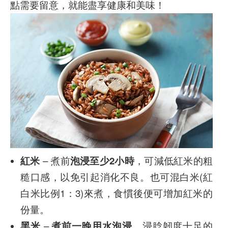
點需要留意，就能盡享健康和美味！
紅米
– 煮前
泡浸至少2小時
，可減低紅米的粗
糙口感，以免引起消化不良。也可混白米(紅
白米比例1：3)來煮，食慣後便可增加紅米的
份量。
黑米
–
煮前一晚用水泡浸
，浸腍韌度十足的