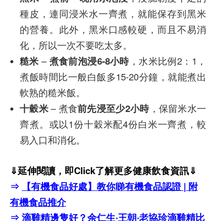
種皮，連同浸米水一齊煮，就能保存到黑米
的營養。此外，黑米口感較硬，而且不易消
化，所以一次不要吃太多。
糙米
–
煮食前泡浸6-8小時
，水米比例2：1，
煮飯時間比一般白飯多15-20分鐘，就能煮出
軟熟的糙米飯。
十穀米
– 煮食
前先浸至少2小時
，保留米水一
齊煮。或以1份十穀米配4份白米一齊煮，較
易入口和消化。
⇓延伸閱讀，即Click了解更多健康飲食資訊⇓
⇒
【有機食品好處】教你睇有機食品認證 | 附
有機食品推介
⇒
滴雞精邊隻好？余仁生‧王朝‧老協珍滴雞精比