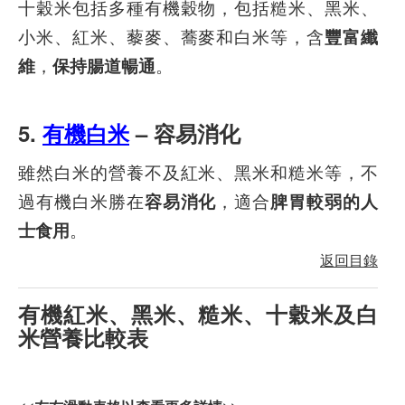
十穀米包括多種有機穀物，包括糙米、黑米、
小米、紅米、藜麥、蕎麥和白米等，含
豐富纖
維
，
保持腸道暢通
。
5.
有機白米
– 容易消化
雖然白米的營養不及紅米、黑米和糙米等，不
過有機白米勝在
容易消化
，適合
脾胃較弱的人
士食用
。
返回目錄
有機紅米、黑米、糙米、十穀米及白
米營養比較表