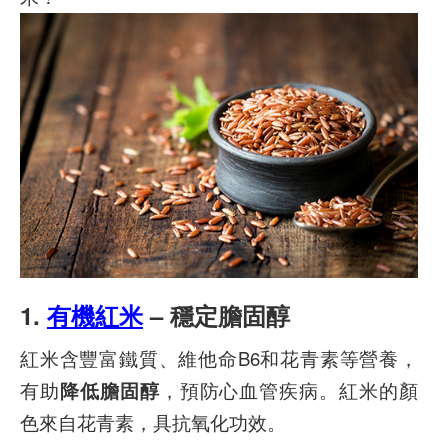
1.
有機紅米
– 穩定膽固醇
紅米含豐富鐵質、維他命B6和花青素等營養，
有助
降低膽固醇
，預防心血管疾病。紅米的顏
色來自花青素，具抗氧化功效。