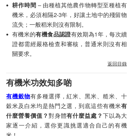
耕作時間
– 由種植其他農作物轉型至種植有
機米，必須相隔2-3年，好讓土地中的殘留物
流失；一般稻米則沒有限制。
有機米的
有機食品認證
有效期為1年，每次續
證都需經嚴格檢查和審核，普通米則沒有相
關要求。
返回目錄
有機米功效知多啲
有機穀物
有多種選擇，紅米、黑米、糙米、十
穀米及白米均是熱門之選，到底這些有機米
有
什麼營養價值？
對身體
有什麼益處？
下以為大
家逐一介紹，選你更識挑選適合自己的有機
米！