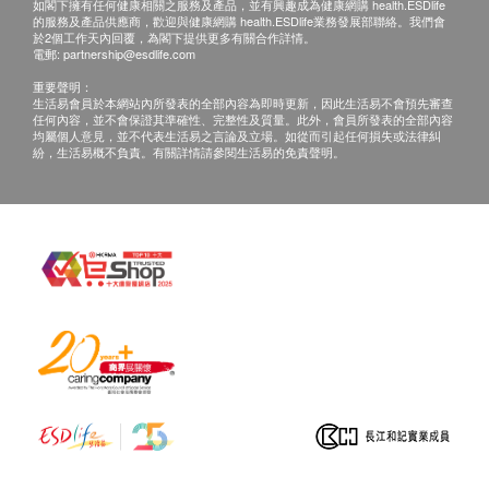
如閣下擁有任何健康相關之服務及產品，並有興趣成為健康網購 health.ESDlife
的服務及產品供應商，歡迎與健康網購 health.ESDlife業務發展部聯絡。我們會
於2個工作天內回覆，為閣下提供更多有關合作詳情。
電郵:
partnership@esdlife.com
重要聲明：
生活易會員於本網站內所發表的全部內容為即時更新，因此生活易不會預先審查
任何內容，並不會保證其準確性、完整性及質量。此外，會員所發表的全部內容
均屬個人意見，並不代表生活易之言論及立場。如從而引起任何損失或法律糾
紛，生活易概不負責。有關詳情請參閱生活易的免責聲明。