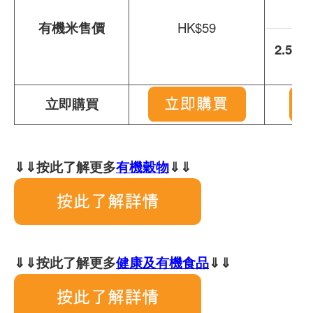
(
有機米售價
HK$59
2.5kg
(
立即購買
⇓⇓按此了解更多
有機穀物
⇓⇓
⇓⇓按此了解更多
健康及有機食品
⇓⇓