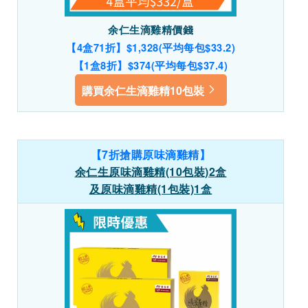
余仁生滴雞精價錢
【4盒71折】$1,328(平均每包$33.2)
【1盒8折】$374(平均每包$37.4)
購買余仁生滴雞精10包裝
【7折搶購原味滴雞精】
余仁生原味滴雞精(10包裝)2盒
及原味滴雞精(1包裝)1盒