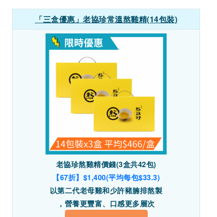
「三盒優惠」老協珍常溫熬雞精(14包裝)
老協珍熬雞精價錢(3盒共42包)
【67折】$1,400(平均每包$33.3)
以第二代老母雞和少許豬腩排熬製
，營養更豐富、口感更多層次