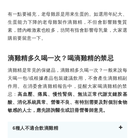
有一點要補充，老母雞原是用來生蛋的。如選用年紀大、
生蛋能力下降的老母雞製作滴雞精，不但會影響雞隻質
素，體內雌激素也較多，坊間有指會影響母乳量，大家選
購前要留意一下。
滴雞精多久喝一次？喝滴雞精的禁忌
滴雞精是常見的保健品，滴雞精多久喝一次？一般來說每
天喝一包/或根據產品包裝建議飲用，不會產生滴雞精副
作用。在消委會滴雞精報告中，提醒大家喝滴雞精的禁
忌：
高血壓、痛風、慢性腎病、無法正常代謝支鏈胺基
酸、消化系統異常、營養不良、有特別需要及對個別食物
敏感的人士，應先諮詢醫生或註冊營養師意見。
6種人不適合飲滴雞精