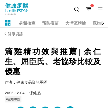
1
身體檢查
預防疫苗
大灣區體檢
寵物健
健康資訊
滴雞精功效與推薦| 余仁
生、屈臣氏、老協珍比較及
優惠
作者：
健康食品資訊團隊
2025-12-04
保健品
#健康專題