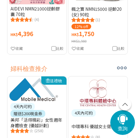
AIDEVI NMN21000逆齡膠
楓之寶 NMN15000 逆齡20
囊 70粒
(女) 90粒
(4)
(1)
12% off
4,396
1,750
HK$
HK$
HK$1,980
收藏
比較
收藏
比較
婦科檢查推介
送禮物
4天內可約
4天內可約
贈送$200現金券
美邦「活得精彩」女性週年
身體檢查 (優越計劃)
中環專科 優越女士健康檢查
查詢
(258)
(8)