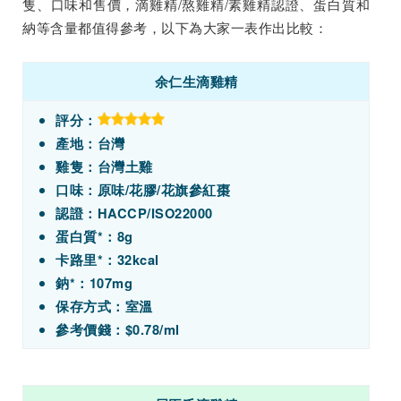
隻、口味和售價，滴雞精/熬雞精/素雞精認證、蛋白質和
納等含量都值得參考，以下為大家一表作出比較：
余仁生滴雞精
評分：
產地：台灣
雞隻：台灣土雞
口味：原味/花膠/花旗參紅棗
認證
：HACCP/ISO22000
蛋白質*：
8g
卡路里*：32kcal
鈉*：107mg
保存方式：室溫
參考價錢：$0.78/ml