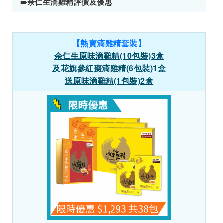
➡️余仁生滴雞精評價及優惠
【熱賣滴雞精套裝】
余仁生原味滴雞精(10包裝)3盒
及花旗參紅棗滴雞精(6包裝)1盒
送原味滴雞精(1包裝)2盒