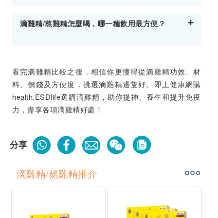
滴雞精/熬雞精怎麼喝，哪一種飲用最方便？
看完滴雞精比較之後，相信你更懂得從滴雞精功效、材
料、價錢及方便度，挑選滴雞精邊隻好。即上健康網購
health.ESDlife選購滴雞精，助你提神、養生和提升免疫
力，盡享各項滴雞精好處！
分享
滴雞精/熬雞精推介