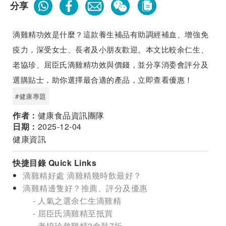
分享
滴雞精功效是什麼？這款養生補品有助調經補血、增強免
疫力，深受女士、長者及小朋友歡迎。本文比較余仁生、
老協珍、屈臣氏滴雞精功效與價錢，並分享消委會評分及
選購貼士，助你選擇最合適的產品，立即查看優惠！
#健康專題
作者：
健康食品資訊團隊
日期：
2025-12-04
健康資訊
快捷目錄 Quick Links
滴雞精好處 滴雞精幾時飲最好？
滴雞精邊隻好？推薦、評分及優惠
- 人氣之選余仁生滴雞精
- 屈臣氏滴雞精至抵買
- 老協珍熬雞精3盒裝7折