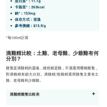
蛋白質*：11.1g
卡路里*：263kcal
鈉*：153mg
保存方式：室溫
參考價錢：$15.9/g
*每100ml計算
滴雞精比較：土雞、老母雞、少爺雞有何
分別？
雞隻是滴雞精的靈魂，雖然都是雞，不過選用哪種雞隻，
對滴雞精有頗大分別。滴雞精/熬雞精選用雞隻主要有土
雞、老母雞和少爺雞。
滴雞精雞隻比較表