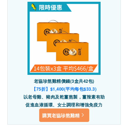
老協珍熬雞精價錢(3盒共42包)
【75折】$1,400(平均每包$33.3)
以老母雞、豬肉及乾薑熬製，薑辣素有助
促進血液循環、女士調理和增強免疫力
購買老協珍熬雞精