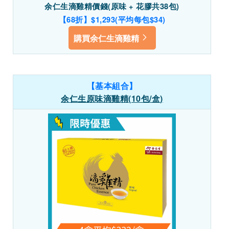
余仁生滴雞精價錢(原味 + 花膠共38包)
【68折】$1,293
(平均每包$34
)
購買余仁生滴雞精
【基本組合】
余仁生原味滴雞精(10包/盒)