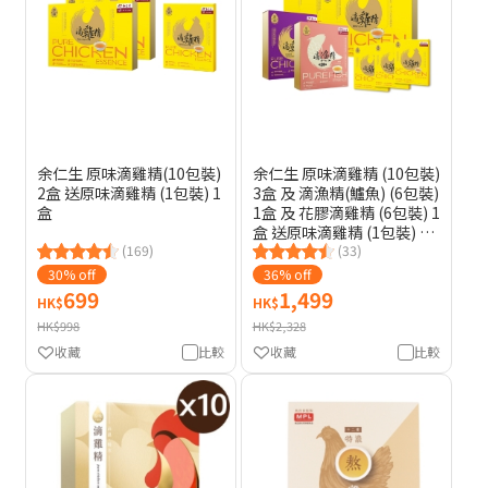
余仁生 原味滴雞精(10包裝)
余仁生 原味滴雞精 (10包裝)
2盒 送原味滴雞精 (1包裝) 1
3盒 及 滴漁精(鱸魚) (6包裝)
盒
1盒 及 花膠滴雞精 (6包裝) 1
盒 送原味滴雞精 (1包裝) 3
(169)
盒
(33)
30% off
36% off
699
1,499
HK$
HK$
HK$998
HK$2,328
收藏
比較
收藏
比較