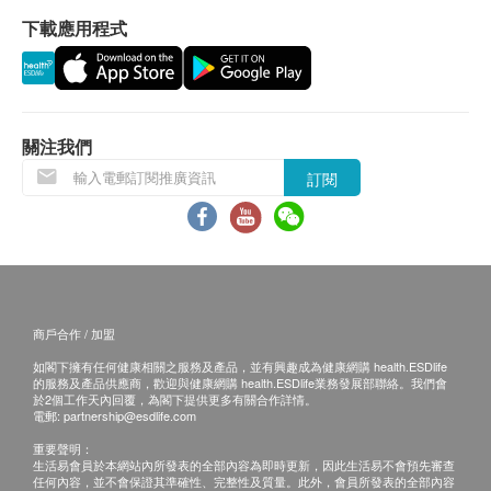
下載應用程式
關注我們
訂閱
商戶合作 / 加盟
如閣下擁有任何健康相關之服務及產品，並有興趣成為健康網購 health.ESDlife
的服務及產品供應商，歡迎與健康網購 health.ESDlife業務發展部聯絡。我們會
於2個工作天內回覆，為閣下提供更多有關合作詳情。
電郵:
partnership@esdlife.com
重要聲明：
生活易會員於本網站內所發表的全部內容為即時更新，因此生活易不會預先審查
任何內容，並不會保證其準確性、完整性及質量。此外，會員所發表的全部內容