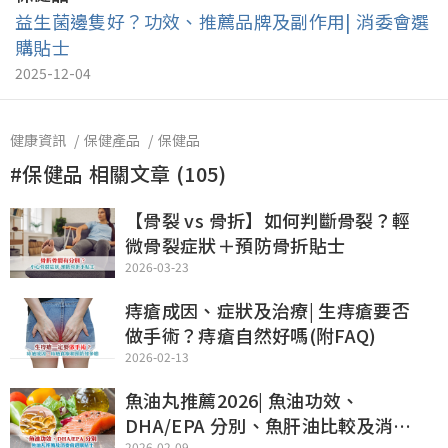
益生菌邊隻好？功效、推薦品牌及副作用| 消委會選
購貼士
2025-12-04
健康資訊
保健產品
保健品
#保健品 相關文章 (105)
【骨裂 vs 骨折】如何判斷骨裂？輕
微骨裂症狀＋預防骨折貼士
2026-03-23
痔瘡成因、症狀及治療| 生痔瘡要否
做手術？痔瘡自然好嗎(附FAQ)
2026-02-13
魚油丸推薦2026| 魚油功效、
DHA/EPA 分別、魚肝油比較及消委
2026-02-09