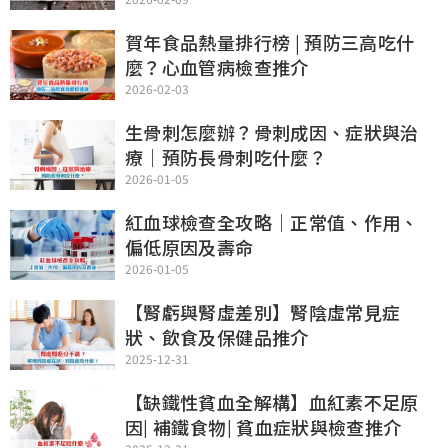
會選購貼士
賀年食品熱量排行榜 | 預防三高吃什
麼？心血管病檢查推介
2026-02-03
生骨刺怎麼辦？骨刺成因、症狀與治
療｜預防長骨刺吃什麼？
2026-01-05
紅血球檢查全攻略｜正常值、作用、
偏低原因及壽命
2026-01-05
【腎虧與腎虛差別】腎陰虛常見症
狀、飲食及保健品推介
2025-12-31
【缺鐵性貧血全解構】血紅素不足原
因| 補鐵食物| 貧血症狀與檢查推介