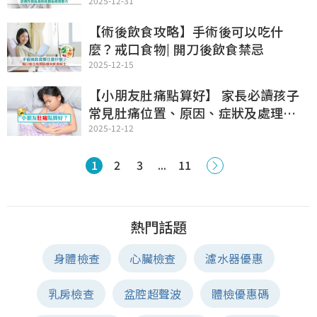
2025-12-31
【術後飲食攻略】手術後可以吃什
麼？戒口食物| 開刀後飲食禁忌
2025-12-15
【小朋友肚痛點算好】 家長必讀孩子
常見肚痛位置、原因、症狀及處理方
法！
2025-12-12
1
2
3
...
11
熱門話題
身體檢查
心臟檢查
濾水器優惠
乳房檢查
盆腔超聲波
體檢優惠碼