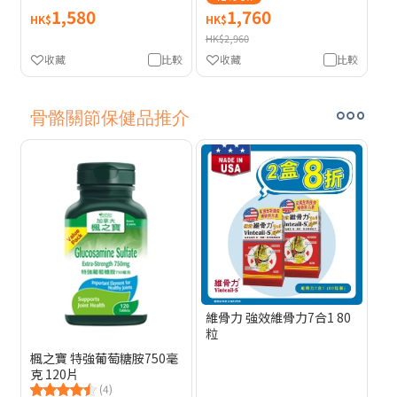
1,580
1,760
HK$
HK$
HK$2,960
收藏
比較
收藏
比較
骨骼關節保健品推介
維骨力 強效維骨力7合1 80
粒
楓之寶 特強葡萄糖胺750毫
克 120片
(4)