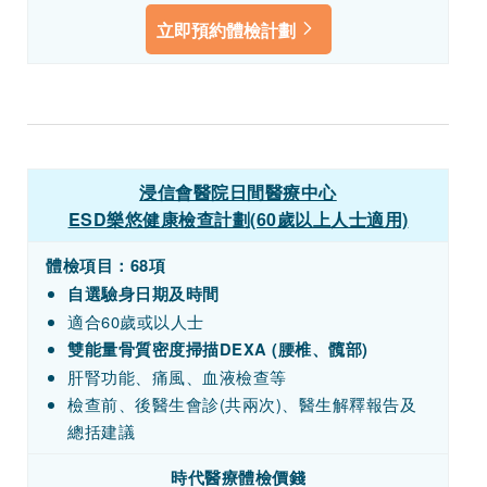
立即預約體檢計劃
浸信會醫院日間醫療中心
ESD樂悠健康檢查計劃(60歲以上人士適用)
體檢項目：68項
自選驗身日期及時間
適合60歲或以人士
雙能量骨質密度掃描DEXA (腰椎、髖部)
肝腎功能、痛風、血液檢查等
檢查前、後醫生會診
(
共兩次
)
、醫生解釋報告及
總括建議
時代醫療體檢
價錢