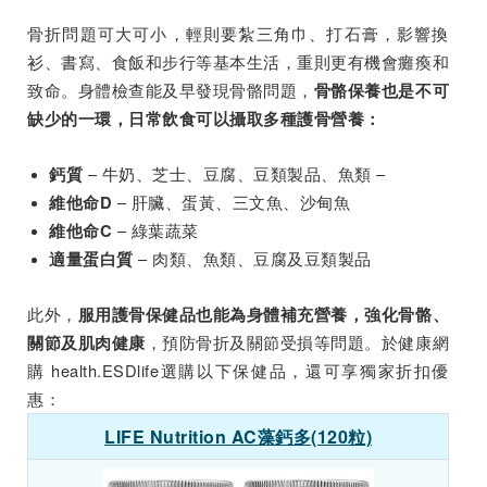
骨折問題可大可小，輕則要紮三角巾、打石膏，影響換
衫、書寫、食飯和步行等基本生活，重則更有機會癱瘓和
致命。身體檢查能及早發現骨骼問題，
骨骼保養也是不可
缺少的一環，日常飲食可以攝取多種護骨營養：
– 牛奶、芝士、豆腐、豆類製品、魚類 –
鈣質
– 肝臟、蛋黃、三文魚、沙甸魚
維他命D
– 綠葉蔬菜
維他命C
– 肉類、魚類、豆腐及豆類製品
適量蛋白質
此外，
服用護骨保健品也能為身體補充營養，強化骨骼、
，預防骨折及關節受損等問題。於健康網
關節及肌肉健康
購 health.ESDlife選購以下保健品，還可享獨家折扣優
惠：
LIFE Nutrition AC藻鈣多(120粒)