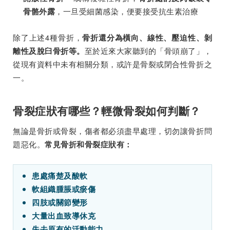
，一旦受細菌感染，便要接受抗生素治療
骨骼外露
除了上述4種骨折，
骨折還分為橫向、線性、壓迫性、剝
至於近來大家聽到的「骨頭崩了」，
離性及脫臼骨折等。
從現有資料中未有相關分類，或許是骨裂或閉合性骨折之
一。
骨裂症狀有哪些？輕微骨裂如何判斷？
無論是骨折或骨裂，傷者都必須盡早處理，切勿讓骨折問
題惡化。
常見骨折和骨裂症狀有：
患處痛楚及酸軟
軟組織腫脹或瘀傷
四肢或關節變形
大量出血致導休克
失去原有的活動能力