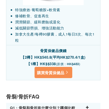
特強療效
-
葡萄糖胺+軟骨素
修補軟骨、促進再生
潤滑關節、緩和磨蝕或退化
減低關節勞損、增強活動能力
加拿大生產
/
每樽90膠囊，成人
1
每日3次、每次1
粒
骨質保健品價錢
【2樽】HK$540.8(平均HK$270.4/1盒)
【1樽】HK$
$
338
(原價：
HK$483
)
購買骨質保健品
骨裂/骨折FAQ
Q1：骨裂和骨折有什麼分別？哪個比較