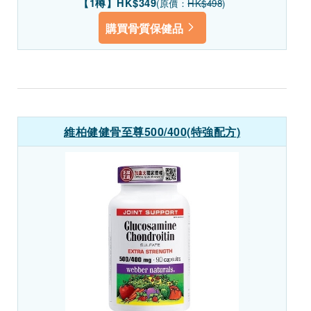
【1樽】HK$349
(原價：
HK$498
)
購買骨質保健品
維柏健
健骨至尊
500/400(
特強配方
)