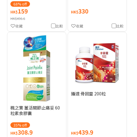
68% off
159
330
HK$
HK$
HK$496.6
收藏
比較
收藏
比較
攝達 骨固靈 200粒
楓之寶 薑活關節止痛妥 60
粒素食膠囊
35% off
308.9
439.9
HK$
HK$