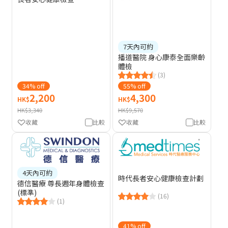
7天內可約
播道醫院 身心康泰全面樂齡
體檢
(3)
34% off
55% off
2,200
4,300
HK$
HK$
HK$3,340
HK$9,570
收藏
比較
收藏
比較
4天內可約
時代長者安心健康檢查計劃
德信醫療 尊長週年身體檢查
(標準)
(16)
(1)
41% off