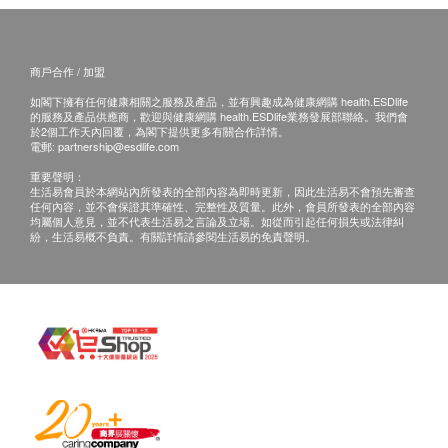
商戶合作 / 加盟
如閣下擁有任何健康相關之服務及產品，並有興趣成為健康網購 health.ESDlife
的服務及產品供應商，歡迎與健康網購 health.ESDlife業務發展部聯絡。我們會
於2個工作天內回覆，為閣下提供更多有關合作詳情。
電郵:
partnership@esdlife.com
重要聲明：
生活易會員於本網站內所發表的全部內容為即時更新，因此生活易不會預先審查
任何內容，並不會保證其準確性、完整性及質量。此外，會員所發表的全部內容
均屬個人意見，並不代表生活易之言論及立場。如從而引起任何損失或法律糾
紛，生活易概不負責。有關詳情請參閱生活易的免責聲明。