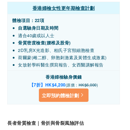
香港婦檢女性更年期檢查計劃
體檢項目：22項
自選驗身日期及時間
適合40歲或以人士
骨質密度檢查(腰椎及股骨)
2D乳房X光造影、柏氏子宮頸細胞檢查
荷爾蒙
(
雌二醇、卵胞刺激素及黃體生成激素
)
女放射學科醫生撰寫報告、女西醫講解報告
香港婦檢驗身
價錢
【7折】HK$4,200
(原價：
HK$6,000
)
立即預約體檢計劃
長者骨質檢查｜骨折與骨裂風險評估