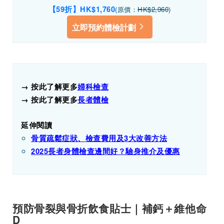
【59折】HK$1,760
(原價：
HK$2,960
)
立即預約體檢計劃
→ 按此了解更多
婦科檢查
→ 按此了解更多
長者體檢
延伸閱讀
骨質疏鬆症狀、檢查費用及3大改善方法
2025長者身體檢查邊間好？驗身推介及優惠
預防骨裂與骨折飲食貼士｜補鈣＋維他命
D