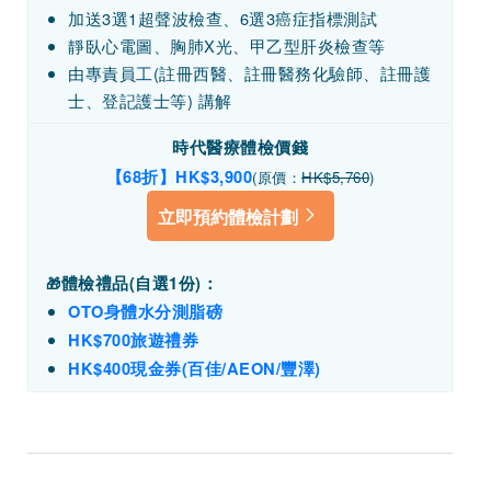
加送3選1超聲波檢查、6選3癌症指標測試
靜臥心電圖、胸肺X光
、甲乙型肝炎檢查等
由專責員工(註冊西醫、註冊醫務化驗師、註冊護
士、登記護士等) 講解
時代醫療體檢
價錢
【68折】HK$3,900
(原價：
HK$5,760
)
立即預約體檢計劃
體檢禮品(
自選1份)
：
🎁
OTO身體水分測脂磅
HK$700旅遊禮券
HK$400現金券(百佳/AEON/豐澤)