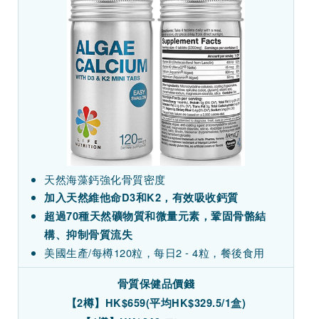
天然海藻鈣強化骨質密度
加入天然維他命D3和K2，有效吸收鈣質
超過70種天然礦物質和微量元素，鞏固骨骼結
構、抑制骨質流失
美國生產/每樽120粒，每日2 - 4粒，餐後食用
骨質保健品價錢
【2樽】HK$659(平均HK$329.5/1盒)