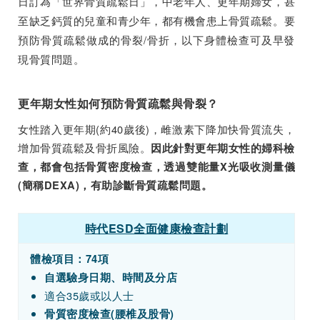
日訂為「世界骨質疏鬆日」，中老年人、更年期婦女，甚
至缺乏鈣質的兒童和青少年，都有機會患上骨質疏鬆。要
預防骨質疏鬆做成的骨裂/骨折，以下身體檢查可及早發
現骨質問題。
更年期女性如何預防骨質疏鬆與骨裂？
女性踏入更年期(約40歲後)，雌激素下降加快骨質流失，
增加骨質疏鬆及骨折風險。
因此針對更年期女性的婦科檢
查，都會包括骨質密度檢查，透過雙能量X光吸收測量儀
(簡稱DEXA)，有助診斷骨質疏鬆問題。
時代ESD全面健康檢查計劃
體檢項目：74項
自選驗身日期、時間及分店
適合35歲或以人士
骨質密度檢查(腰椎及股骨)