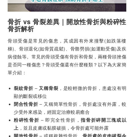
骨折 vs 骨裂差異｜開放性骨折與粉碎性
骨折解析
骨頭受傷是常見的傷患，其成因有外來撞擊(如跌落樓
梯)、骨頭退化(如骨質疏鬆)、骨骼勞損(如運動受傷)及疾
病侵蝕等。常見的骨頭受傷有骨折和骨裂，兩種骨頭挫傷
是否同一種傷患？骨頭受傷還有什麼種類？以下為大家簡
單介紹：
–
，是較輕微的骨折，患處沒有明
裂紋骨折
又稱骨裂
顯的斷裂或移位
– 又稱簡單性骨折，骨折處沒有外露，較
閉合性骨折
少受外來感染，經固定治療較易癒合
– 即完全性骨折，
粉碎性骨折
指骨折碎開三塊或以
，並且皮膚或黏膜破損，令骨折處可能外露
上
– 或稱複雜性骨折，
開放性骨折
骨折處的皮肉破裂令