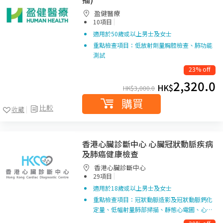
盈健醫療
|
10項目
適用於50歲或以上男士及女士
重點檢查項目：低放射劑量胸腔檢查、肺功能
測試
23% off
2,320.0
HK$
HK$
3,000.0
購買
比較
收藏
香港心臟診斷中心 心臟冠狀動脈疾病
及肺癌健康檢查
香港心臟診斷中心
|
29項目
適用於18歲或以上男士及女士
重點檢查項目：冠狀動脈造影及冠狀動脈鈣化
定量、低幅射量肺部掃描、靜態心電圖、心…