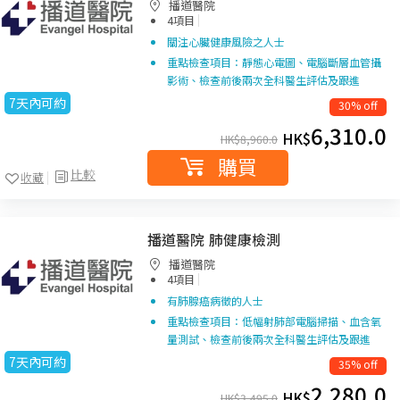
播道醫院
|
4項目
關注心臟健康風險之人士
重點檢查項目：靜態心電圖、電腦斷層血管攝
影術、檢查前後兩次全科醫生評估及跟進
7天內可約
30% off
6,310.0
HK$
HK$
8,960.0
購買
比較
收藏
播道醫院 肺健康檢測
播道醫院
|
4項目
有肺腺癌病徵的人士
重點檢查項目：低幅射肺部電腦掃描、血含氧
量測試、檢查前後兩次全科醫生評估及跟進
7天內可約
35% off
2,280.0
HK$
HK$
3,495.0