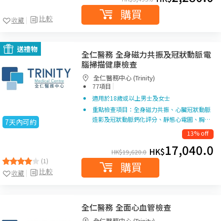
購買
比較
收藏
送禮物
全仁醫務 全身磁力共振及冠狀動脈電
腦掃描健康檢查
全仁醫務中心 (Trinity)
|
77項目
適用於18歲或以上男士及女士
重點檢查項目：全身磁力共振、心臟冠狀動脈
造影及冠狀動脈鈣化評分、靜態心電圖、胸…
7天內可約
13% off
17,040.0
HK$
HK$
19,620.0
(1)
購買
比較
收藏
全仁醫務 全面心血管檢查
全仁醫務中心 (Trinity)