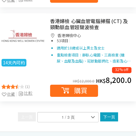
香港婦檢 心臟血管電腦掃描 (CT) 及
頸動脈血管超聲波檢查
香港婦檢中心
|
53項目
適用於18歲或以上男士及女士
重點檢查項目：靜臥心電圖、三高檢查 (糖
尿、血壓及血脂)、冠狀動脈鈣化、造影及心…
14天內可約
32% off
8,200.0
HK$
HK$
12,000.0
(1)
購買
比較
收藏
上一頁
下一頁