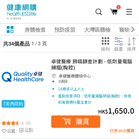
1
身體檢查
預防疫苗
大灣區體檢
寵物健
1 / 3 頁
共34個產品
排列
篩選
排序
卓健醫療 肺癌篩查計劃 - 低劑量電腦
掃描(胸腔)
卓健醫療體檢中心
|
3項目
18歲或以上人士
重點檢查項目：低劑量電腦掃描(胸腔)、檢查
前後普通科醫生會診
7天內可約
1,650.0
HK$
購買
(3)
比較
收藏
已有20人購買