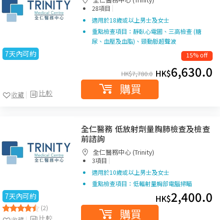
|
28項目
適用於18歲或以上男士及女士
重點檢查項目：靜臥心電圖、三高檢查 (糖
尿、血壓及血脂)、頸動脈超聲波
7天內可約
15% off
6,630.0
HK$
HK$
7,780.0
購買
比較
收藏
全仁醫務 低放射劑量胸肺檢查及檢查
前諮詢
全仁醫務中心 (Trinity)
|
3項目
適用於10歲或以上男士及女士
重點檢查項目：低輻射量胸部電腦掃瞄
2,400.0
7天內可約
HK$
(2)
購買
比較
收藏