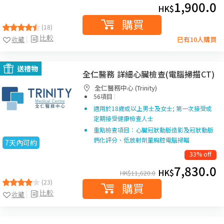
1,900.0
HK$
購買
(18)
比較
收藏
已有10人購買
送禮物
全仁醫務 詳細心臟檢查(電腦掃描CT)
全仁醫務中心 (Trinity)
|
56項目
適用於18歲或以上男士及女士; 第一次接受或
定期接受健康檢查人士
重點檢查項目：心臟冠狀動脈造影及冠狀動脈
鈣化評分、低放射劑量胸腔電腦掃瞄
7天內可約
33% off
7,830.0
HK$
HK$
11,620.0
(23)
購買
比較
收藏