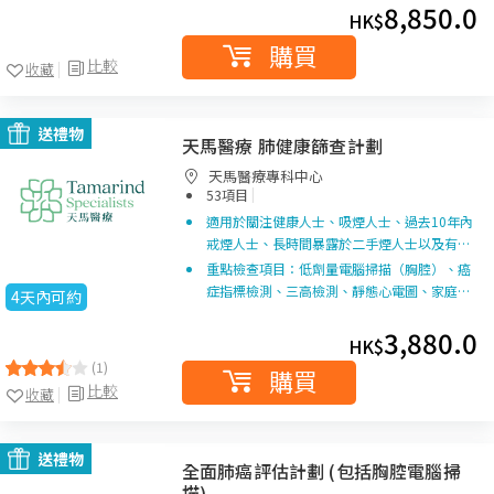
8,850.0
HK$
購買
比較
收藏
送禮物
天馬醫療 肺健康篩查計劃
天馬醫療專科中心
|
53項目
適用於關注健康人士、吸煙人士、過去10年內
戒煙人士、長時間暴露於二手煙人士以及有…
重點檢查項目：低劑量電腦掃描（胸腔）、癌
症指標檢測、三高檢測、靜態心電圖、家庭…
4天內可約
3,880.0
HK$
(1)
購買
比較
收藏
送禮物
全面肺癌評估計劃 (包括胸腔電腦掃
描)