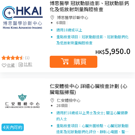
博思醫學 冠狀動脈造影、冠狀動脈鈣
化及低放射劑量胸腔檢查
博思醫學診斷中心
|
6項目
適用18歲或以上
重點檢查項目：冠狀動脈造影、冠狀動脈鈣化
及低放射劑量胸腔檢查
5,950.0
HK$
(1)
購買
比較
收藏
仁安體檢中心 詳細心臟檢查計劃 (心
臟電腦掃描)
仁安體檢中心
|
28項目
適用於18歲或以上男士及女士; 關注心臟健康
的人士
重點檢查項目：心臟外圍檢驗、心臟冠狀動脈
4天內可約
造影及冠狀動脈鈣化評分、靜臥心電圖、醫…