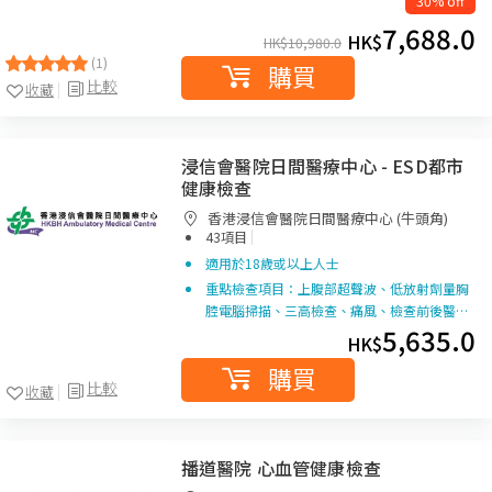
30% off
7,688.0
HK$
HK$
10,980.0
(1)
購買
比較
收藏
浸信會醫院日間醫療中心 - ESD都市
健康檢查
香港浸信會醫院日間醫療中心 (牛頭角)
|
43項目
適用於18歲或以上人士
重點檢查項目：上腹部超聲波、低放射劑量胸
腔電腦掃描、三高檢查、痛風、檢查前後醫…
5,635.0
HK$
購買
比較
收藏
播道醫院 心血管健康檢查