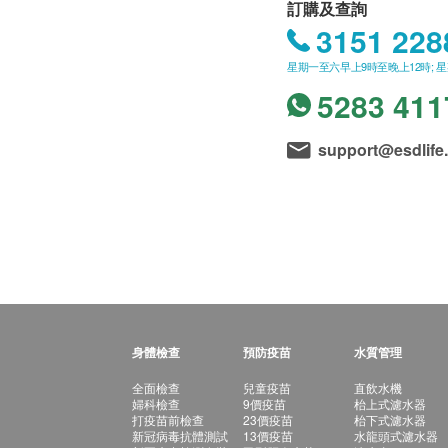
訂購及查詢
3151 228
星期一至六早上9時至晚上12時; 
5283 411
support@esdlife
身體檢查
預防疫苗
水質管理
全面檢查
兒童疫苗
直飲水機
婦科檢查
9價疫苗
枱上式濾水器
打疫苗前檢查
23價疫苗
枱下式濾水器
新冠病毒抗體測試
13價疫苗
水龍頭式濾水器