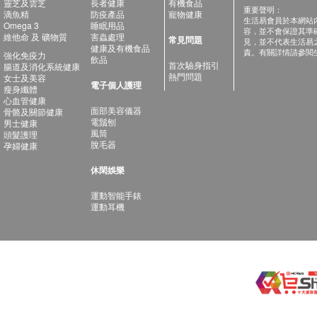
靈芝及雲芝
長者健康
有機食品
重要聲明：
滴魚精
防疫產品
寵物健康
生活易會員於本網站
Omega 3
睡眠用品
容，並不會保證其準
維他命 及 礦物質
害蟲處理
常見問題
見，並不代表生活易
健康及有機食品
責。有關詳情請參閱
強化免疫力
飲品
首次驗身指引
腸道及消化系統健康
熱門問題
女士及美容
電子個人護理
瘦身纖體
心血管健康
面部美容儀器
骨骼及關節健康
電鬚刨
男士健康
風筒
頭髮護理
脫毛器
孕婦健康
休閑娛樂
運動智能手錶
運動耳機