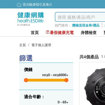
首次驗身指引及推介
熱門搜尋：
體檢送現金券/禮品
首頁
暑假健康充電
身體檢查
主頁
/
電子個人護理
篩選
共4個產品
1 
價錢
0
-
6000+
HK$
HK$
適合年齡 :
0
-
65+