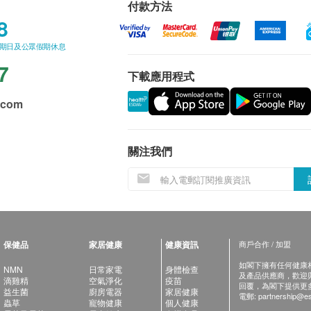
付款方法
8
星期日及公眾假期休息
7
下載應用程式
.com
關注我們
保健品
家居健康
健康資訊
商戶合作 / 加盟
如閣下擁有任何健康相關
NMN
日常家電
身體檢查
及產品供應商，歡迎與健
滴雞精
空氣淨化
疫苗
回覆，為閣下提供更
益生菌
廚房電器
家居健康
電郵:
partnership@es
蟲草
寵物健康
個人健康