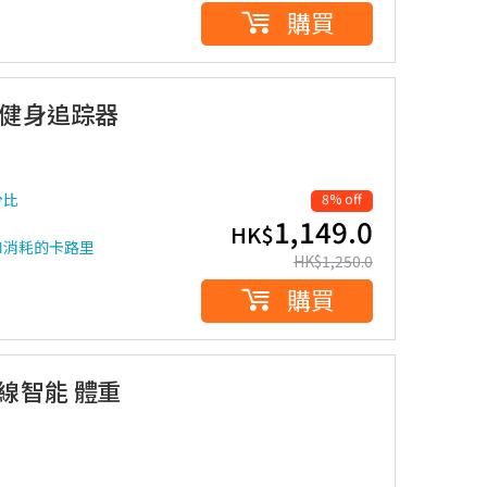
購買
手環健身追踪器
分比
8% off
1,149.0
HK$
和消耗的卡路里
HK$
1,250.0
購買
N 無線智能 體重