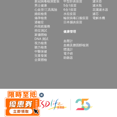
新冠病毒檢測套裝
甲型肝炎疫苗
濾水壺
男士健康
5合1疫苗
濾水瓶
心血管/三高風險
6合1疫苗
花灑濾水器
婚前檢查
水痘疫苗
濾芯
備孕檢查
輪狀病毒口服疫苗
電解水機
過敏症
日本腦炎疫苗
內視鏡服務
癌症測試
健康管理
家傭體檢
DNA 測試
血壓計
視力檢查
血糖及膽固醇檢測
聽力檢查
體溫計
中醫保健
電子磅
兒童發展
助聽器
企業體檢