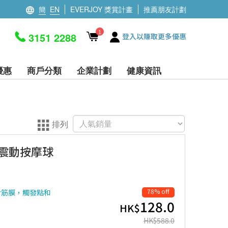
簡
EN
EVERJOY 獎賞計畫
推薦朋友計劃
1
3151 2288
登入以賺取更多優惠
優惠
商戶分類
企業計劃
健康資訊
排列
深層震動按摩球
78% off
針對筋膜，觸發點和
128.0
HK$
HK$
588.0