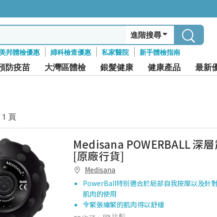
進階搜尋
美邦體檢優惠
婦科檢查優惠
私家醫院
新手體檢指南
預防疫苗
大灣區體檢
銀髮健康
健康產品
最新
/ 1 頁
Medisana POWERBALL 
[原廠行貨]
Medisana
PowerBall特別適合於局部自我按摩以及
肌肉的使用
令緊張繃緊的肌肉得以舒緩
比較