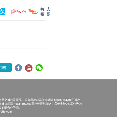
轉
支
帳
票
訂閱
之服務及產品，並有興趣成為健康網購 health.ESDlife的服務
康網購 health.ESDlife業務發展部聯絡。我們會於2個工作天內
多有關合作詳情。
dlife.com