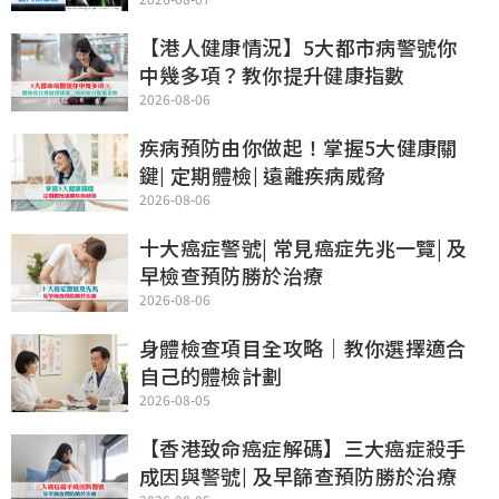
Show
【港人健康情況】5大都市病警號你
中幾多項？教你提升健康指數
2026-08-06
疾病預防由你做起！掌握5大健康關
鍵| 定期體檢| 遠離疾病威脅
2026-08-06
十大癌症警號| 常見癌症先兆一覽| 及
早檢查預防勝於治療
2026-08-06
身體檢查項目全攻略｜教你選擇適合
自己的體檢計劃
2026-08-05
【香港致命癌症解碼】三大癌症殺手
成因與警號| 及早篩查預防勝於治療