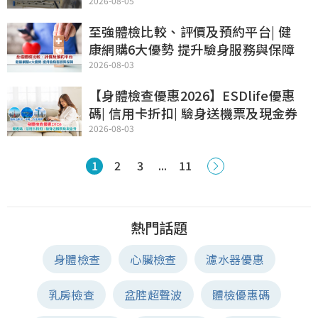
2026-08-05
至強體檢比較、評價及預約平台| 健
康網購6大優勢 提升驗身服務與保障
2026-08-03
【身體檢查優惠2026】ESDlife優惠
碼| 信用卡折扣| 驗身送機票及現金券
2026-08-03
1
2
3
...
11
熱門話題
身體檢查
心臟檢查
濾水器優惠
乳房檢查
盆腔超聲波
體檢優惠碼