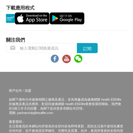
下載應用程式
關注我們
訂閱
商戶合作 / 加盟
如閣下擁有任何健康相關之服務及產品，並有興趣成為健康網購 health.ESDlife
的服務及產品供應商，歡迎與健康網購 health.ESDlife業務發展部聯絡。我們會
於2個工作天內回覆，為閣下提供更多有關合作詳情。
電郵:
partnership@esdlife.com
重要聲明：
生活易會員於本網站內所發表的全部內容為即時更新，因此生活易不會預先審查
任何內容，並不會保證其準確性、完整性及質量。此外，會員所發表的全部內容