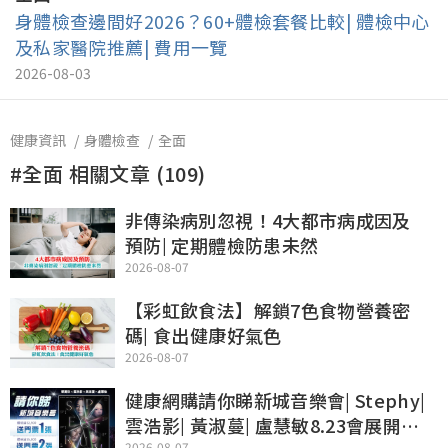
身體檢查邊間好2026？60+體檢套餐比較| 體檢中心
及私家醫院推薦| 費用一覽
2026-08-03
健康資訊
身體檢查
全面
#全面 相關文章 (109)
非傳染病別忽視！4大都市病成因及
預防| 定期體檢防患未然
2026-08-07
【彩虹飲食法】解鎖7色食物營養密
碼| 食出健康好氣色
2026-08-07
健康網購請你睇新城音樂會| Stephy|
雲浩影| 黃淑蔓| 盧慧敏8.23會展開
2026-08-07