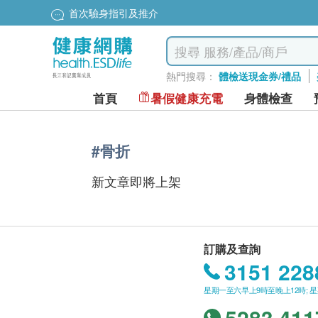
首次驗身指引及推介
熱門搜尋：
體檢送現金券/禮品
首頁
暑假健康充電
身體檢查
#骨折
新文章即將上架
訂購及查詢
3151 228
星期一至六早上9時至晚上12時; 
5283 411