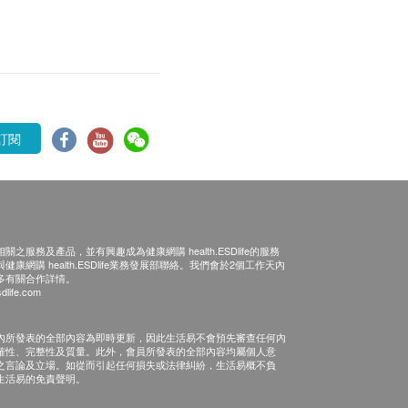
訂閱
之服務及產品，並有興趣成為健康網購 health.ESDlife的服務
康網購 health.ESDlife業務發展部聯絡。我們會於2個工作天內
多有關合作詳情。
dlife.com
內所發表的全部內容為即時更新，因此生活易不會預先審查任何內
確性、完整性及質量。此外，會員所發表的全部內容均屬個人意
之言論及立場。如從而引起任何損失或法律糾紛，生活易概不負
生活易的免責聲明。