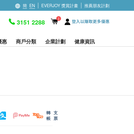
簡
EN
EVERJOY 獎賞計畫
推薦朋友計劃
1
3151 2288
登入以賺取更多優惠
優惠
商戶分類
企業計劃
健康資訊
轉
支
帳
票