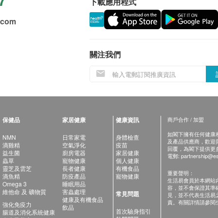
下載應用程式
.com
關注我們
保健品
家居健康
健康資訊
商戶合作 / 加盟
如閣下擁有任何健康相關
NMN
日常家電
身體檢查
及產品供應商，歡迎與健
滴雞精
空氣淨化
疫苗
回覆，為閣下提供更
益生菌
廚房電器
家居健康
電郵:
partnership@es
蟲草
寵物健康
個人健康
靈芝及雲芝
長者健康
有機食品
重要聲明：
滴魚精
防疫產品
寵物健康
生活易會員於本網站
Omega 3
睡眠用品
容，並不會保證其準
維他命 及 礦物質
害蟲處理
常見問題
見，並不代表生活易
健康及有機食品
責。有關詳情請參閱
強化免疫力
飲品
首次驗身指引
腸道及消化系統健康