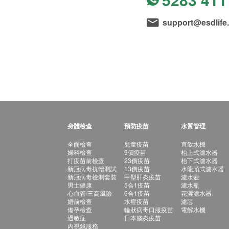
support@esdlife
身體檢查
預防疫苗
水質管理
全面檢查
兒童疫苗
直飲水機
婦科檢查
9價疫苗
枱上式濾水器
打疫苗前檢查
23價疫苗
枱下式濾水器
新冠病毒抗體測試
13價疫苗
水龍頭式濾水器
新冠病毒檢測套裝
甲型肝炎疫苗
濾水壺
男士健康
5合1疫苗
濾水瓶
心血管/三高風險
6合1疫苗
花灑濾水器
婚前檢查
水痘疫苗
濾芯
備孕檢查
輪狀病毒口服疫苗
電解水機
過敏症
日本腦炎疫苗
內視鏡服務