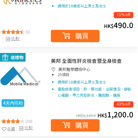
適用於18歲或以上男士及女士
11% off
490.0
HK$
(1)
購買
比較
送禮物
美邦 全面性肝炎檢查暨全身檢查
美邦醫學體檢中心
|
25項目
適用於18歲或以上男士及女士
重點檢查項目：肝、腎功能、泌尿情況、靜臥
心電圖、甲乙丙型肝炎、膽固醇、糖尿
4天內可約
43% off
1,200.0
HK$
HK$
2,120.0
(10)
購買
比較
收藏