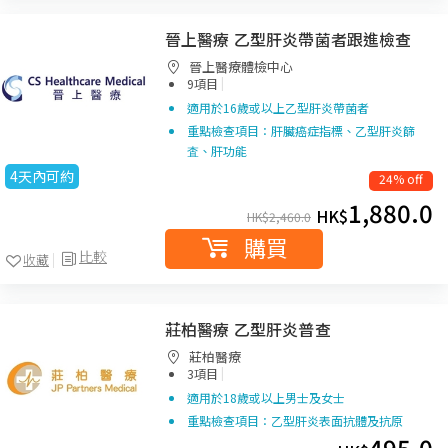
晉上醫療 乙型肝炎帶菌者跟進檢查
晉上醫療體檢中心
|
9項目
適用於16歲或以上乙型肝炎帶菌者
重點檢查項目：肝臟癌症指標、乙型肝炎篩
査、肝功能
4天內可約
24% off
1,880.0
HK$
HK$
2,460.0
購買
比較
收藏
莊柏醫療 乙型肝炎普查
莊柏醫療
|
3項目
適用於18歲或以上男士及女士
重點檢查項目：乙型肝炎表面抗體及抗原
495.0