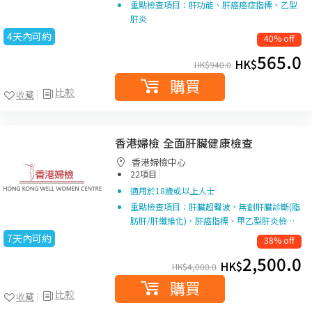
重點檢查項目：肝功能、肝癌癌症指標、乙型
肝炎
4天內可約
40% off
565.0
HK$
HK$
940.0
購買
比較
收藏
香港婦檢 全面肝臟健康檢查
香港婦檢中心
|
22項目
適用於18歲或以上人士
重點檢查項目：肝臟超聲波、無創肝臟診斷(脂
肪肝/肝纖維化)、肝癌指標、甲乙型肝炎檢…
7天內可約
38% off
2,500.0
HK$
HK$
4,000.0
購買
比較
收藏