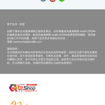
商戶合作 / 加盟
如閣下擁有任何健康相關之服務及產品，並有興趣成為健康網購 health.ESDlife
的服務及產品供應商，歡迎與健康網購 health.ESDlife業務發展部聯絡。我們會
於2個工作天內回覆，為閣下提供更多有關合作詳情。
電郵:
partnership@esdlife.com
重要聲明：
生活易會員於本網站內所發表的全部內容為即時更新，因此生活易不會預先審查
任何內容，並不會保證其準確性、完整性及質量。此外，會員所發表的全部內容
均屬個人意見，並不代表生活易之言論及立場。如從而引起任何損失或法律糾
紛，生活易概不負責。有關詳情請參閱生活易的免責聲明。