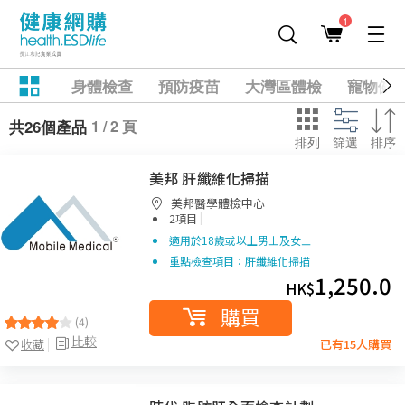
1
身體檢查
預防疫苗
大灣區體檢
寵物健
1 / 2 頁
共26個產品
排列
篩選
排序
美邦 肝纖維化掃描
美邦醫學體檢中心
|
2項目
適用於18歲或以上男士及女士
重點檢查項目：肝纖維化掃描
1,250.0
HK$
購買
(4)
比較
收藏
已有15人購買