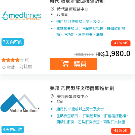
時代 脂肪肝全面檢查計劃
時代醫療服務中心
|
36項目
適用於18歲或以上男士及女士
重點檢查項目：肝臟癌症指標、肝纖維化掃
描、肝功能、三高檢查、痛風
7天內可約
47% off
1,980.0
HK$
HK$
3,770.0
(5)
購買
比較
收藏
美邦 乙丙型肝炎帶菌跟進計劃
美邦醫學體檢中心
|
9項目
適用於18歲或以上男士及女士
重點檢查項目： 肝臟超聲波、肝癌癌症指標、
酒精性肝炎、乙型肝炎檢查、丙型肝炎抗體
4天內可約
43% off