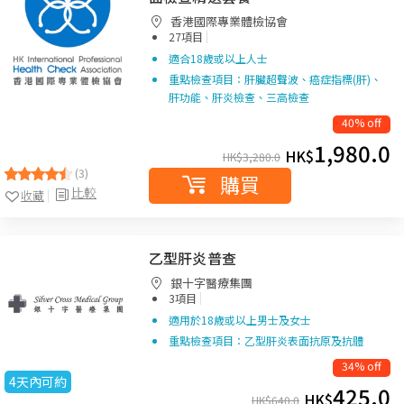
香港國際專業體檢協會
|
27項目
適合18歲或以上人士
重點檢查項目：肝臟超聲波、癌症指標(肝)、
肝功能、肝炎檢查、三高檢查
40% off
1,980.0
HK$
HK$
3,280.0
(3)
購買
比較
收藏
乙型肝炎普查
銀十字醫療集團
|
3項目
適用於18歲或以上男士及女士
重點檢查項目：乙型肝炎表面抗原及抗體
34% off
4天內可約
425.0
HK$
HK$
640.0