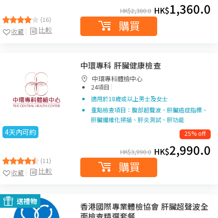
1,360.0
HK$
HK$
2,380.0
(16)
購買
比較
收藏
中環專科 肝臟健康檢查
中環專科體檢中心
|
24項目
適用於18歲或以上男士及女士
重點檢查項目：腹部超聲波、肝臟癌症指標、
肝臟纖維化掃描、肝炎測試、肝功能
4天內可約
25% off
2,990.0
HK$
HK$
3,990.0
(11)
購買
比較
收藏
送禮物
香港國際專業體檢協會 肝臟超聲波全
面檢查精選套餐