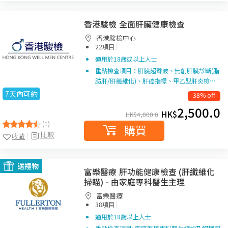
香港駿檢 全面肝臟健康檢查
香港駿檢中心
|
22項目
適用於18歲或以上人士
重點檢查項目：肝臟超聲波、無創肝臟診斷(脂
肪肝/肝纖維化)、肝癌指標、甲乙型肝炎檢…
7天內可約
38% off
2,500.0
HK$
HK$
4,000.0
(1)
購買
比較
收藏
送禮物
富樂醫療 肝功能健康檢查 (肝纖維化
掃瞄) - 由家庭專科醫生主理
富樂醫療
|
38項目
適用於18歲以上人士