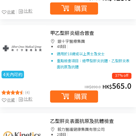
購買
比較
收藏
甲乙型肝炎組合普查
銀十字醫療集團
|
4項目
適用於18歲或以上男士及女士
重點檢查項目：總甲型肝炎抗體、乙型肝炎表
面抗原及抗體
4天內可約
37% off
565.0
HK$
HK$
890.0
(4)
購買
比較
收藏
乙型肝炎表面抗原及抗體檢查
毅力醫護健康集團有限公司
|
2項目