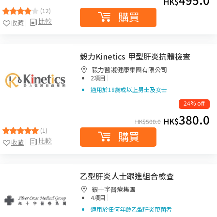
HK$
(12)
購買
比較
收藏
毅力Kinetics 甲型肝炎抗體檢查
毅力醫護健康集團有限公司
|
2項目
適用於18歲或以上男士及女士
24% off
380.0
HK$
HK$
500.0
(1)
購買
比較
收藏
乙型肝炎人士跟進組合檢查
銀十字醫療集團
|
4項目
適用於任何年齡乙型肝炎帶菌者