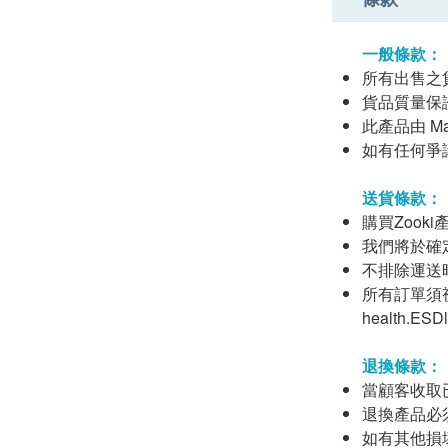
一般條款：
所有出售之
貨品質量保
此產品由 May'
如有任何爭議，M
送貨條款：
購買Zook
我們將於確
不排除運送
所有訂單須視
health
退換條款：
當顧客收取
退換產品必
如有其他損壞