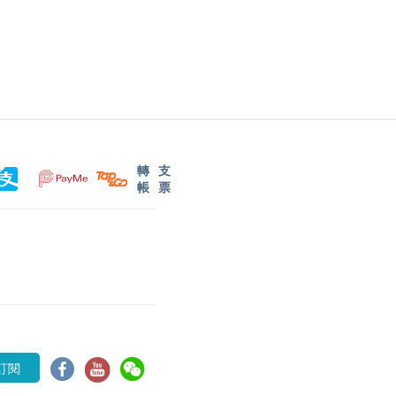
轉
支
帳
票
訂閱