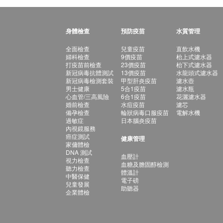
身體檢查
預防疫苗
水質管理
全面檢查
兒童疫苗
直飲水機
婦科檢查
9價疫苗
枱上式濾水器
打疫苗前檢查
23價疫苗
枱下式濾水器
新冠病毒抗體測試
13價疫苗
水龍頭式濾水器
新冠病毒檢測套裝
甲型肝炎疫苗
濾水壺
男士健康
5合1疫苗
濾水瓶
心血管/三高風險
6合1疫苗
花灑濾水器
婚前檢查
水痘疫苗
濾芯
備孕檢查
輪狀病毒口服疫苗
電解水機
過敏症
日本腦炎疫苗
內視鏡服務
癌症測試
健康管理
家傭體檢
DNA 測試
血壓計
視力檢查
血糖及膽固醇檢測
聽力檢查
體溫計
中醫保健
電子磅
兒童發展
助聽器
企業體檢