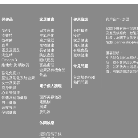
保健品
家居健康
健康資訊
商戶合作 / 加盟
如閣下擁有任何健康相關
NMN
日常家電
身體檢查
及產品供應商，歡迎與健
滴雞精
空氣淨化
疫苗
回覆，為閣下提供更
益生菌
廚房電器
家居健康
電郵:
partnership@es
蟲草
寵物健康
個人健康
靈芝及雲芝
長者健康
有機食品
重要聲明：
滴魚精
防疫產品
寵物健康
生活易會員於本網站
Omega 3
睡眠用品
容，並不會保證其準
維他命 及 礦物質
害蟲處理
常見問題
見，並不代表生活易
健康及有機食品
責。有關詳情請參閱
強化免疫力
飲品
首次驗身指引
腸道及消化系統健康
熱門問題
女士及美容
電子個人護理
瘦身纖體
心血管健康
面部美容儀器
骨骼及關節健康
電鬚刨
男士健康
風筒
頭髮護理
脫毛器
孕婦健康
休閑娛樂
運動智能手錶