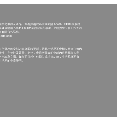
之服務及產品，並有興趣成為健康網購 health.ESDlife的服務
康網購 health.ESDlife業務發展部聯絡。我們會於2個工作天內
多有關合作詳情。
dlife.com
內所發表的全部內容為即時更新，因此生活易不會預先審查任何內
確性、完整性及質量。此外，會員所發表的全部內容均屬個人意
之言論及立場。如從而引起任何損失或法律糾紛，生活易概不負
生活易的免責聲明。