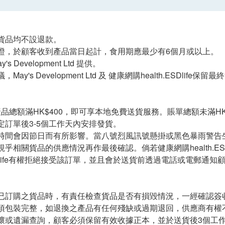
貨品均不設退款。
證，於顧客收到產品當日起計，食用期應最少有6個月或以上。
s Development Ltd 提供。
ay's Development Ltd 及 健康網購health.ESDlife保
i產品總額滿HK$400，即可享本地免費送貨服務。賬單總額未滿HK$
定訂單後3-5個工作天內安排發貨。
時間會因節日而有所影響。當八號烈風訊號懸掛或黑色暴雨警告
乎相關貨品的供應情況再作最後確認。倘若健康網購health.ES
.ESDlife有權拒絕接受該訂單，並且會於送貨前透過電話或電郵通
已訂購之貨品時，有責任檢查貨品是否有損毀情況，一經確認簽
須包裝完整，如退換之產品有任何殘缺或過期退回，供應商有權
或遺漏查詢，顧客必須保留有效收據正本，並於送貨後3個工作天內按下列方式