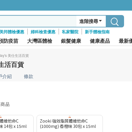
進階搜尋
美邦體檢優惠
婦科檢查優惠
私家醫院
新手體檢指南
預防疫苗
大灣區體檢
銀髮健康
健康產品
最新
May's 美仕生活百貨
仕生活百貨
戶介紹
條款
件商品
質體維他命C
Zooki 強效脂質體維他命C
 14包 x 15ml
(1000mg) 香橙味 30包 x 15ml