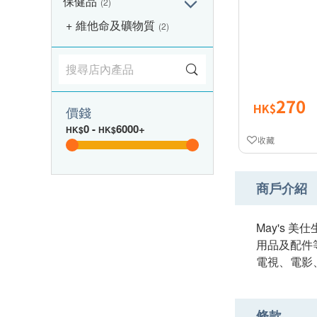
保健品
(2)
維他命及礦物質
(2)
270
HK$
價錢
0
-
6000+
HK$
HK$
收藏
商戶介紹
May's
用品及配件
電視、電影
條款