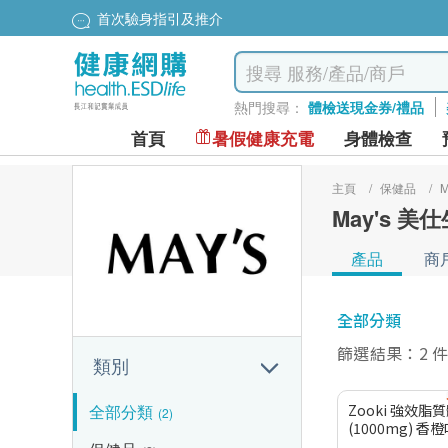
首次驗身指引及推介
熱門搜尋：
體檢送現金券/禮品
首頁
暑假健康充電
身體檢查
主頁
/
保健品
/
May's 美
產品
商
全部分類
篩選結果：2 
類別
全部分類
Zooki 強效脂
(2)
(1000mg) 香橙味