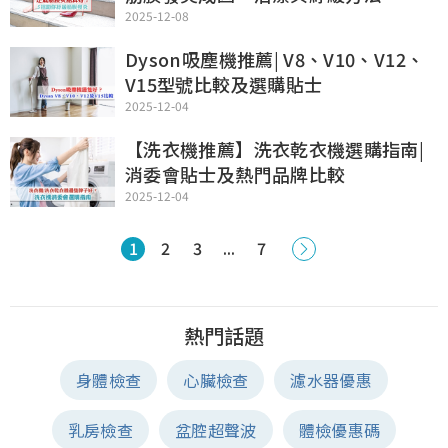
2025-12-08
Dyson吸塵機推薦| V8、V10、V12、
V15型號比較及選購貼士
2025-12-04
【洗衣機推薦】洗衣乾衣機選購指南|
消委會貼士及熱門品牌比較
2025-12-04
1
2
3
...
7
熱門話題
身體檢查
心臟檢查
濾水器優惠
乳房檢查
盆腔超聲波
體檢優惠碼