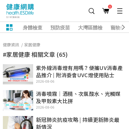
1
身體檢查
預防疫苗
大灣區體檢
寵物健
健康資訊
家居健康
#家居健康 相關文章 (65)
紫外線消毒燈有用嗎？便攜UV消毒產
品推介 | 附消委會UVC燈使用貼士
2026-08-06
消毒噴霧｜酒精、次氯酸水、光觸媒
及甲殼素大比拼
2026-08-06
新冠肺炎抗疫攻略 | 持續更新肺炎最
新情況