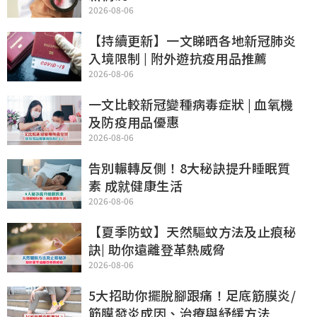
2026-08-06
【持續更新】一文睇晒各地新冠肺炎
入境限制 | 附外遊抗疫用品推薦
2026-08-06
一文比較新冠變種病毒症狀 | 血氧機
及防疫用品優惠
2026-08-06
告別輾轉反側！8大秘訣提升睡眠質
素 成就健康生活
2026-08-06
【夏季防蚊】天然驅蚊方法及止痕秘
訣| 助你遠離登革熱威脅
2026-08-06
5大招助你擺脫腳跟痛！足底筋膜炎/
筋膜發炎成因、治療與紓緩方法