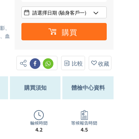
請選擇日期
(驗身客戶一)
造影、
購買
尿、血
比較
收藏
購買須知
體檢中心資料
輪候時間
等候報告時間
4.2
4.5