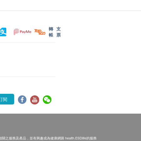
轉
支
帳
票
訂閱
之服務及產品，並有興趣成為健康網購 health.ESDlife的服務