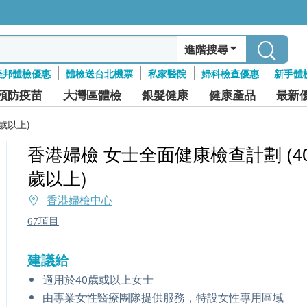
進階搜尋
美邦體檢優惠
體檢送台北機票
私家醫院
婦科檢查優惠
新手體
預防疫苗
大灣區體檢
銀髮健康
健康產品
最新
歲以上)
香港婦檢 女士全面健康檢查計劃 (4
歲以上)
香港婦檢中心
67項目
建議給
適用於40歲或以上女士
由專業女性醫療團隊提供服務，特設女性專用區域