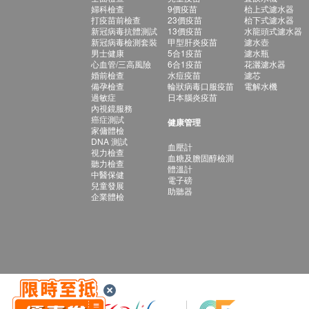
婦科檢查
9價疫苗
枱上式濾水器
打疫苗前檢查
23價疫苗
枱下式濾水器
新冠病毒抗體測試
13價疫苗
水龍頭式濾水器
新冠病毒檢測套裝
甲型肝炎疫苗
濾水壺
男士健康
5合1疫苗
濾水瓶
心血管/三高風險
6合1疫苗
花灑濾水器
婚前檢查
水痘疫苗
濾芯
備孕檢查
輪狀病毒口服疫苗
電解水機
過敏症
日本腦炎疫苗
內視鏡服務
癌症測試
健康管理
家傭體檢
DNA 測試
血壓計
視力檢查
血糖及膽固醇檢測
聽力檢查
體溫計
中醫保健
電子磅
兒童發展
助聽器
企業體檢