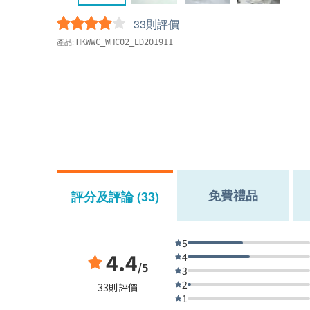
33則評價
產品:
HKWWC_WHC02_ED201911
免費禮品
評分及評論 (33)
5
4.4
4
/5
3
2
33則評價
1