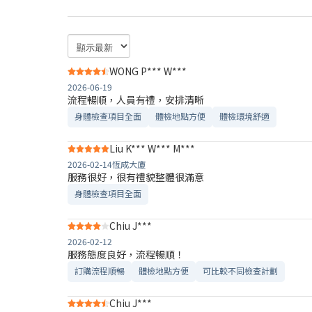
WONG P*** W***
2026-06-19
流程暢順，人員有禮，安排清晰
身體檢查項目全面
體檢地點方便
體檢環境舒適​
Liu K*** W*** M***
2026-02-14
恆成大廈
服務很好，很有禮貌整體很滿意
身體檢查項目全面
Chiu J***
2026-02-12
服務態度良好，流程暢順！
訂購流程順暢
體檢地點方便
可比較不同檢查計劃
Chiu J***