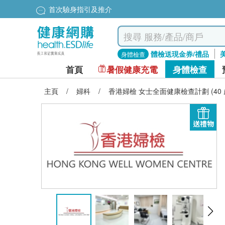
首次驗身指引及推介
體檢送現金券/禮品
身體檢查
首頁
暑假健康充電
身體檢查
主頁
/
婦科
/
香港婦檢 女士全面健康檢查計劃 (40 
送禮物