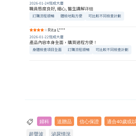
2026-01-24
恆成大廈
職員態度良好, 細心, 醫生講解详细
訂購流程順暢
體檢地點方便
可比較不同檢查計劃
Rita L***
2026-01-22
恆成大廈
產品內容本身全面，購買過程方便！
身體檢查項目全面
訂購流程順暢
可比較不同檢查計劃
婦科
送贈品
信心保證
適合40歲或
超聲波
泌尿情況