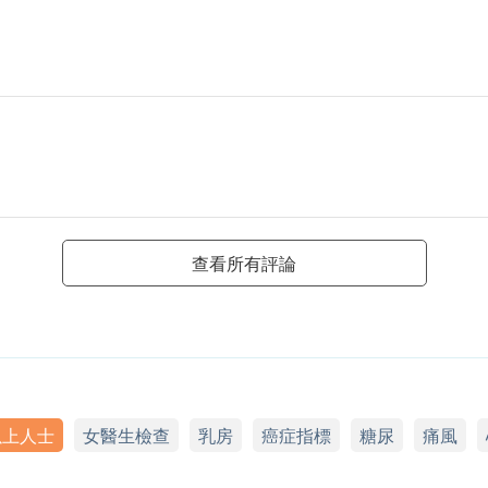
查看所有評論
以上人士
女醫生檢查
乳房
癌症指標
糖尿
痛風