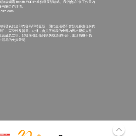
康網購 health.ESDlife業務發展部聯絡。我們會於2個工作天內
多有關合作詳情。
dlife.com
內所發表的全部內容為即時更新，因此生活易不會預先審查任何內
確性、完整性及質量。此外，會員所發表的全部內容均屬個人意
之言論及立場。如從而引起任何損失或法律糾紛，生活易概不負
生活易的免責聲明。