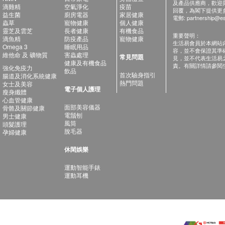
及產品供應商，歡迎與健
滴雞精
空氣淨化
疫苗
回覆，為閣下提供更
益生菌
廚房電器
家居健康
電郵:
partnership@es
蟲草
寵物健康
個人健康
靈芝及雲芝
長者健康
有機食品
重要聲明：
滴魚精
防疫產品
寵物健康
生活易會員於本網站
Omega 3
睡眠用品
容，並不會保證其準
維他命 及 礦物質
害蟲處理
常見問題
見，並不代表生活易
健康及有機食品
責。有關詳情請參閱
強化免疫力
飲品
首次驗身指引
腸道及消化系統健康
熱門問題
女士及美容
電子個人護理
瘦身纖體
心血管健康
面部美容儀器
骨骼及關節健康
電鬚刨
男士健康
風筒
頭髮護理
脫毛器
孕婦健康
休閑娛樂
運動智能手錶
運動耳機