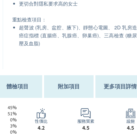
更切合對隱私要求高的女士
重點檢查項目：
超聲波 (乳房、盆腔、腋下)、靜態心電圖、 2D 乳房
癌症指標 (直腸癌、乳腺癌、卵巢癌)、三高檢查 (糖
壓及血脂)
體檢項目
附加項目
更多項目詳情
45%
51%
0%
服務質素
性價比
設施
3%
4.5
4.2
4.5
0%