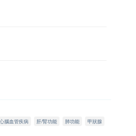
心腦血管疾病
肝/腎功能
肺功能
甲狀腺