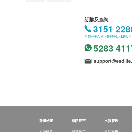
訂購及查詢
3151 228
星期一至六早上9時至晚上12時; 
5283 411
support@esdlife
身體檢查
預防疫苗
水質管理
全面檢查
兒童疫苗
直飲水機