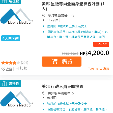
送禮物
美邦 星級尊尚全面身體檢查計劃 (1
人)
美邦醫學體檢中心
|
117項目
適用於18歲或以上男士及女士
重點檢查項目：癌症指標 (大腸癌、肝癌)、心
臟檢查、肝、腎、胰臟及甲狀腺功能、幽門…
4天內可約
35% off
4,200.0
HK$
HK$
6,500.0
購買
(296)
比較
收藏
已有140人購買
送禮物
美邦 行政人員身體檢查
美邦醫學體檢中心
|
96項目
適用於18歲或以上男士及女士
重點檢查項目：心臟檢查、肝功能、腎功能、