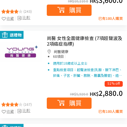
HK$
HK$
10,110.0
購買
(243)
比較
收藏
已有180人購買
送禮物
尚醫 女性全面健康檢查 (7項超聲波及
2項癌症指標)
尚醫健康
|
68項目
適用於18歲或以上女士
重點檢查項目：超聲波檢查(乳腺、腋下淋巴、
卵巢、子宮、肝臟、膀胱、膽囊及膽管)、癌…
51% off
2,880.0
HK$
HK$
5,920.0
購買
(167)
比較
收藏
已有180人購買