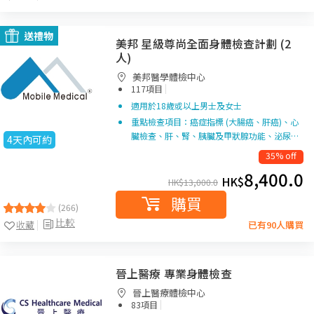
送禮物
美邦 星級尊尚全面身體檢查計劃 (2
人)
美邦醫學體檢中心
|
117項目
適用於18歲或以上男士及女士
重點檢查項目：癌症指標 (大腸癌、肝癌)、心
臟檢查、肝、腎、胰臟及甲狀腺功能、泌尿…
4天內可約
35% off
8,400.0
HK$
HK$
13,000.0
購買
(266)
比較
收藏
已有90人購買
晉上醫療 專業身體檢查
晉上醫療體檢中心
|
83項目