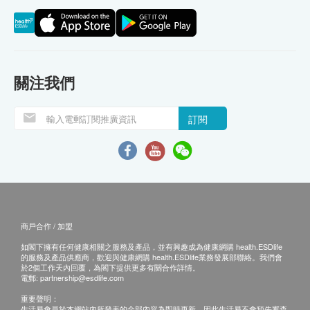
關注我們
訂閱
商戶合作 / 加盟
如閣下擁有任何健康相關之服務及產品，並有興趣成為健康網購 health.ESDlife
的服務及產品供應商，歡迎與健康網購 health.ESDlife業務發展部聯絡。我們會
於2個工作天內回覆，為閣下提供更多有關合作詳情。
電郵:
partnership@esdlife.com
重要聲明：
生活易會員於本網站內所發表的全部內容為即時更新，因此生活易不會預先審查