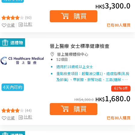
3,300.0
HK$
購買
(90)
比較
收藏
已有80人購買
送禮物
晉上醫療 女士標準健康檢查
晉上醫療體檢中心
|
52項目
適用於18歲或以上女士
重點檢查項目：超聲波(2選1)、癌症指標(乳房
及卵巢) 、甲狀腺、肝腎功能、三高(糖尿、…
4天內可約
61% off
1,680.0
HK$
HK$
4,300.0
購買
(44)
比較
收藏
已有80人購買