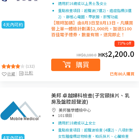
適用於16歲或以上男士及女士
重點檢查項目：超聲波(7選2)、癌症指標(8選
2) 、靜態心電圖、甲狀腺、肝腎功能
【限時加碼】由8月3日至8月13日，凡購買
4天內可約
晉上單一
體檢計劃滿$2,000元，加送$100
百佳電子禮券，數量有限，送完即止！
73% off
2,200.0
HK$
HK$
8,180.0
購買
(132)
比較
收藏
已有80人購買
美邦 卓越婦科檢查(子宮頸抹片、乳
房及盤腔超聲波)
美邦醫學體檢中心
|
101項目
適用於18歲或以上女士
重點檢查項目：超聲波檢查 (4選2)、八項針對
女性腫瘤標誌物檢查、柏氏抹片、心臟檢查
4天內可約