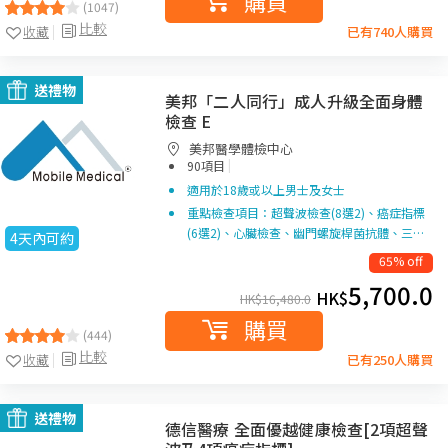
購買
(1047)
比較
收藏
已有740人購買
送禮物
美邦「二人同行」成人升級全面身體
檢查 E
美邦醫學體檢中心
|
90項目
適用於18歲或以上男士及女士
重點檢查項目：超聲波檢查(8選2)、癌症指標
(6選2)、心臟檢查、幽門螺旋桿菌抗體、三…
4天內可約
65% off
5,700.0
HK$
HK$
16,480.0
購買
(444)
比較
收藏
已有250人購買
送禮物
德信醫療 全面優越健康檢查[2項超聲