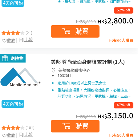
查、肝功能、腎功能、甲狀腺、幽門螺旋菌…
4天內可約
52% off
2,800.0
HK$
HK$
5,880.0
購買
(21)
比較
收藏
已有60人購買
送禮物
美邦 尊尚全面身體檢查計劃 (1人)
美邦醫學體檢中心
|
103項目
適用於18歲或以上男士及女士
重點檢查項目：大腸癌癌症指標、心臟檢查、
肝腎功能、泌尿情況、甲狀腺、胰臟、三高…
4天內可約
47% off
3,150.0
HK$
HK$
5,890.0
購買
(101)
比較
收藏
已有50人購買