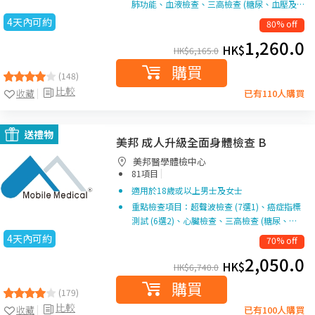
肺功能、血液檢查、三高檢查 (糖尿、血壓及…
4天內可約
80% off
1,260.0
HK$
HK$
6,165.0
購買
(148)
比較
收藏
已有110人購買
送禮物
美邦 成人升級全面身體檢查 B
美邦醫學體檢中心
|
81項目
適用於18歲或以上男士及女士
重點檢查項目：超聲波檢查 (7選1)、癌症指標
測試 (6選2)、心臟檢查、三高檢查 (糖尿、…
4天內可約
70% off
2,050.0
HK$
HK$
6,740.0
購買
(179)
比較
收藏
已有100人購買