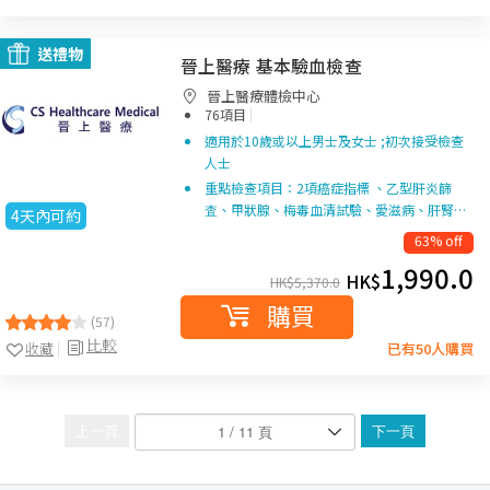
送禮物
晉上醫療 基本驗血檢查
晉上醫療體檢中心
|
76項目
適用於10歲或以上男士及女士 ;初次接受檢查
人士
重點檢查項目：2項癌症指標 、乙型肝炎篩
査、甲狀腺、梅毒血清試驗、愛滋病、肝腎…
4天內可約
63% off
1,990.0
HK$
HK$
5,370.0
購買
(57)
比較
收藏
已有50人購買
上一頁
下一頁