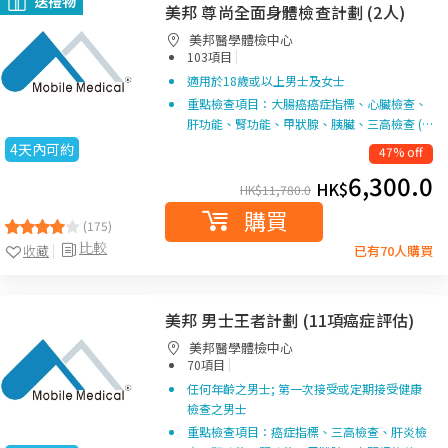
送禮物
美邦 尊尚全面身體檢查計劃 (2人)
美邦醫學體檢中心
|
103項目
適用於18歲或以上男士及女士
重點檢查項目：大腸癌癌症指標、心臟檢查、
肝功能、腎功能、甲狀腺、胰臟、三高檢查 (…
4天內可約
47% off
6,300.0
HK$
HK$
11,780.0
購買
(175)
比較
收藏
已有70人購買
美邦 男士王者計劃 (11項癌症評估)
美邦醫學體檢中心
|
70項目
任何年齡之男士; 第一次接受或定期接受健康
檢查之男士
重點檢查項目：癌症指標、三高檢查、肝炎檢