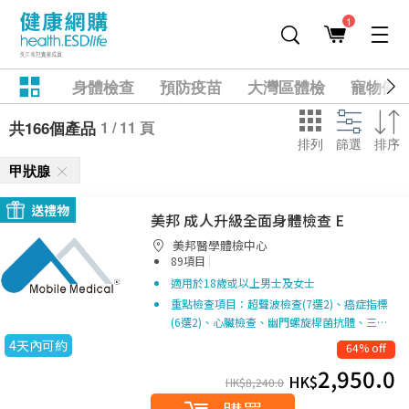
1
身體檢查
預防疫苗
大灣區體檢
寵物健
1 / 11 頁
共166個產品
排列
篩選
排序
甲狀腺
送禮物
美邦 成人升級全面身體檢查 E
美邦醫學體檢中心
|
89項目
適用於18歲或以上男士及女士
重點檢查項目：超聲波檢查(7選2)、癌症指標
(6選2)、心臟檢查、幽門螺旋桿菌抗體、三…
4天內可約
64% off
2,950.0
HK$
HK$
8,240.0