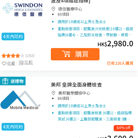
波及4項癌症指標]
德信醫療中心
|
60項目
適用於18歲或以上男士及女士
重點檢查項目：超聲波/X光檢查(10選2)、癌症
指標(6選4)、 乙型肝炎檢查、甲狀腺、骨質…
4天內可約
2,980.0
HK$
購買
(192)
比較
收藏
已有220人購買
送禮物
美邦 皇牌全面身體檢查
美邦醫學體檢中心
|
86項目
適用於18歲或以上男士及女士
重點檢查項目：超聲波檢查 (6選1)、癌症指標
測試 (6選2)、上腹部超聲波、三高檢查 (糖…
4天內可約
64% off
3,600.0