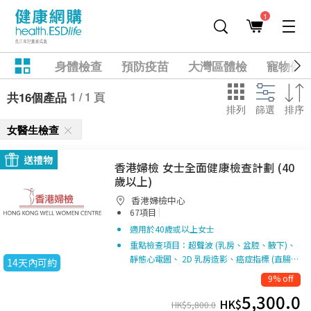
1
身體檢查
預防疫苗
大灣區體檢
寵物健
1 / 1 頁
共16個產品
排列
篩選
排序
女醫生檢查
送禮物
香港婦檢 女士全面健康檢查計劃 (40
歲以上)
香港婦檢中心
|
67項目
適用於40歲或以上女士
重點檢查項目：超聲波 (乳房、盆腔、腋下)、
靜態心電圖、 2D 乳房造影、癌症指標 (直腸…
14天內可約
9% off
5,300.0
HK$
HK$
5,800.0