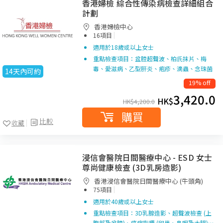
香港婦檢 綜合性傳染病檢查詳細組合
計劃
香港婦檢中心
|
16項目
適用於18歲或以上女士
重點檢查項目：盆腔超聲波、柏氏抹片、梅
毒、愛滋病、乙型肝炎、疱疹、滴蟲、念珠菌
14天內可約
19% off
3,420.0
HK$
HK$
4,200.0
購買
比較
收藏
浸信會醫院日間醫療中心 - ESD 女士
尊尚健康檢查 (3D乳房造影)
香港浸信會醫院日間醫療中心 (牛頭角)
|
75項目
適用於40歲或以上女士
重點檢查項目：3D乳腺造影、超聲波檢查 (上
腹部及盆腔)、癌症指標 (卵巢、鼻咽及大腸)…