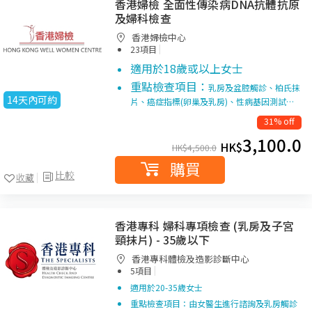
香港婦檢 全面性傳染病DNA抗體抗原
及婦科檢查
香港婦檢中心
|
23項目
適用於18歲或以上女士
重點檢查項目：
乳房及盆腔觸診、柏氏抹
14天內可約
片、癌症指標(卵巢及乳房)、性病基因測試…
31% off
3,100.0
HK$
HK$
4,500.0
購買
比較
收藏
香港專科 婦科專項檢查 (乳房及子宮
頸抹片) - 35歲以下
香港專科體檢及造影診斷中心
|
5項目
適用於20-35歲女士
重點檢查項目：由女醫生進行諮詢及乳房觸診