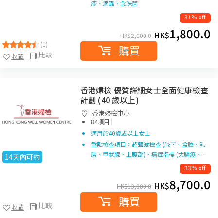
疹、滴蟲、念珠菌
31% off
1,800.0
HK$
HK$
2,600.0
(1)
購買
比較
收藏
香港婦檢 優質詳細女士全面健康檢查
計劃 (40 歲以上)
香港婦檢中心
|
84項目
適用於40歲或以上女士
重點檢查項目：超聲波檢查 (腋下、盆腔、乳
房、甲狀腺、上腹部)、癌症指標 (大腸癌、…
14天內可約
33% off
8,700.0
HK$
HK$
13,000.0
購買
比較
收藏