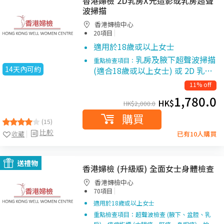
香港婦檢 2D乳房X光造影或乳房超聲
波掃描
香港婦檢中心
|
20項目
適用於18歲或以上女士
乳房及腋下超聲波掃描
重點檢查項目：
14天內可約
(適合18歲或以上女士) 或 2D 乳…
11% off
1,780.0
HK$
HK$
2,000.0
購買
(15)
比較
收藏
已有10人購買
送禮物
香港婦檢 (升級版) 全面女士身體檢查
香港婦檢中心
|
70項目
適用於18歲或以上女士
重點檢查項目：超聲波檢查 (腋下、盆腔、乳