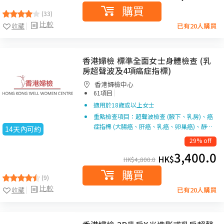
購買
(33)
比較
收藏
已有20人購買
香港婦檢 標準全面女士身體檢查 (乳
房超聲波及4項癌症指標)
香港婦檢中心
|
61項目
適用於18歲或以上女士
重點檢查項目：超聲波檢查 (腋下、乳房)、癌
症指標 (大腸癌、肝癌、乳癌、卵巢癌)、靜…
14天內可約
29% off
3,400.0
HK$
HK$
4,800.0
購買
(9)
比較
收藏
已有20人購買