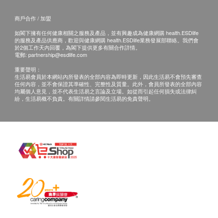
商戶合作 / 加盟
如閣下擁有任何健康相關之服務及產品，並有興趣成為健康網購 health.ESDlife
的服務及產品供應商，歡迎與健康網購 health.ESDlife業務發展部聯絡。我們會
於2個工作天內回覆，為閣下提供更多有關合作詳情。
電郵:
partnership@esdlife.com
重要聲明：
生活易會員於本網站內所發表的全部內容為即時更新，因此生活易不會預先審查
任何內容，並不會保證其準確性、完整性及質量。此外，會員所發表的全部內容
均屬個人意見，並不代表生活易之言論及立場。如從而引起任何損失或法律糾
紛，生活易概不負責。有關詳情請參閱生活易的免責聲明。