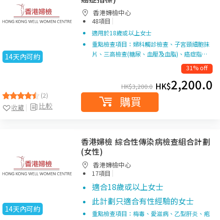
香港婦檢中心
|
48項目
適用於18歲或以上女士
重點檢查項目：婦科觸診檢查、子宮頸細胞抹
片、三高檢查(糖尿、血壓及血脂)、癌症指…
14天內可約
31% off
2,200.0
HK$
HK$
3,200.0
(2)
購買
比較
收藏
香港婦檢 綜合性傳染病檢查組合計劃
(女性)
香港婦檢中心
|
17項目
適合18歲或以上女士
此計劃只適合有性經驗的女士
14天內可約
重點檢查項目：梅毒、愛滋病、乙型肝炎、疱