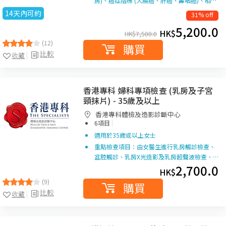
房)、癌症指標 (大腸癌、肝癌、鼻咽癌)、柏…
14天內可約
31% off
5,200.0
HK$
HK$
7,500.0
(12)
購買
比較
收藏
香港專科 婦科專項檢查 (乳房及子宮
頸抹片) - 35歲及以上
香港專科體檢及造影診斷中心
|
6項目
適用於35歲或以上女士
重點檢查項目：由女醫生進行乳房觸診檢查、
盆腔觸診、乳房X光造影及乳房超聲波檢查、…
2,700.0
HK$
(9)
購買
比較
收藏