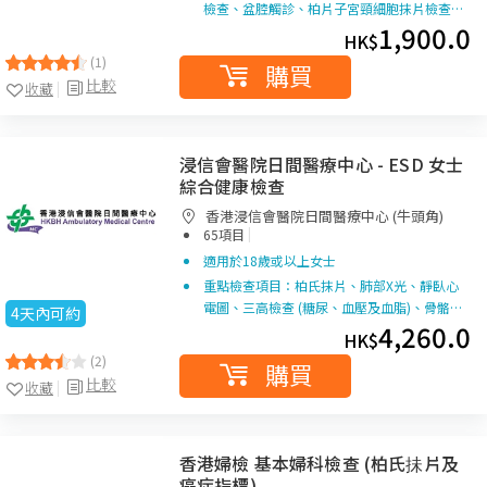
檢查、盆腔觸診、柏片子宮頸細胞抹片檢查…
1,900.0
HK$
(1)
購買
比較
收藏
浸信會醫院日間醫療中心 - ESD 女士
綜合健康檢查
香港浸信會醫院日間醫療中心 (牛頭角)
|
65項目
適用於18歲或以上女士
重點檢查項目：柏氏抹片、肺部X光、靜臥心
電圖、三高檢查 (糖尿、血壓及血脂)、骨骼…
4天內可約
4,260.0
HK$
(2)
購買
比較
收藏
香港婦檢 基本婦科檢查 (柏氏抺片及
癌症指標)