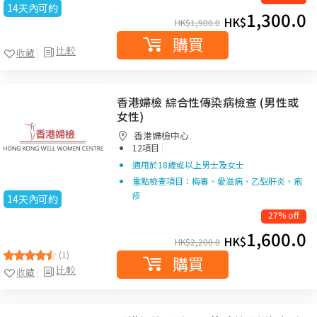
14天內可約
1,300.0
HK$
HK$
1,900.0
購買
比較
收藏
香港婦檢 綜合性傳染病檢查 (男性或
女性)
香港婦檢中心
|
12項目
適用於18歲或以上男士及女士
重點檢查項目：梅毒、愛滋病、乙型肝炎、疱
疹
14天內可約
27% off
1,600.0
HK$
HK$
2,200.0
(1)
購買
比較
收藏