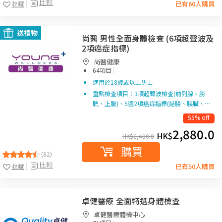
比較
收藏
已有60人購買
送禮物
尚醫 男性全面身體檢查 (6項超聲波及
2項癌症指標)
尚醫健康
|
64項目
適用於18歲或以上男士
重點檢查項目：3項超聲波檢查(前列腺、膀
胱、上腹)、5選2項癌症指標(結腸、胰臟、…
55% off
2,880.0
HK$
HK$
6,400.0
購買
(82)
比較
收藏
已有50人購買
卓健醫療 全面特選身體檢查
卓健醫療體檢中心