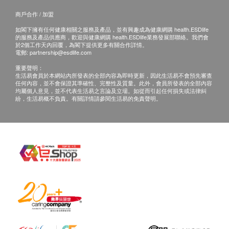
商戶合作 / 加盟
如閣下擁有任何健康相關之服務及產品，並有興趣成為健康網購 health.ESDlife
的服務及產品供應商，歡迎與健康網購 health.ESDlife業務發展部聯絡。我們會
於2個工作天內回覆，為閣下提供更多有關合作詳情。
電郵:
partnership@esdlife.com
重要聲明：
生活易會員於本網站內所發表的全部內容為即時更新，因此生活易不會預先審查
任何內容，並不會保證其準確性、完整性及質量。此外，會員所發表的全部內容
均屬個人意見，並不代表生活易之言論及立場。如從而引起任何損失或法律糾
紛，生活易概不負責。有關詳情請參閱生活易的免責聲明。