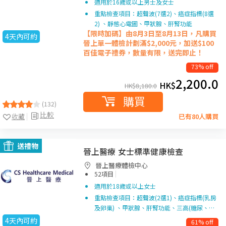
適用於16歲或以上男士及女士
重點檢查項目：超聲波(7選2)、癌症指標(8選
2) 、靜態心電圖、甲狀腺、肝腎功能
【限時加碼】由8月3日至8月13日，凡購買
4天內可約
晉上單一
體檢計劃滿$2,000元，加送$100
百佳電子禮券，數量有限，送完即止！
73% off
2,200.0
HK$
HK$
8,180.0
購買
(132)
比較
收藏
已有80人購買
送禮物
晉上醫療 女士標準健康檢查
晉上醫療體檢中心
|
52項目
適用於18歲或以上女士
重點檢查項目：超聲波(2選1)、癌症指標(乳房
及卵巢) 、甲狀腺、肝腎功能、三高(糖尿、…
4天內可約
61% off