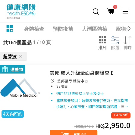
1
身體檢查
預防疫苗
大灣區體檢
寵物健
1 / 10 頁
共151個產品
排列
篩選
排序
超聲波
送禮物
美邦 成人升級全面身體檢查 E
美邦醫學體檢中心
|
89項目
適用於18歲或以上男士及女士
重點檢查項目：超聲波檢查(7選2)、癌症指標
(6選2)、心臟檢查、幽門螺旋桿菌抗體、三…
4天內可約
64% off
2,950.0
HK$
HK$
8,240.0