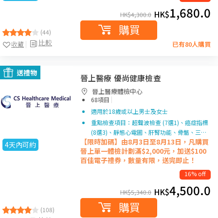
1,680.0
HK$
HK$
4,300.0
購買
(44)
比較
收藏
已有80人購買
送禮物
晉上醫療 優尚健康檢查
晉上醫療體檢中心
|
68項目
適用於18歲或以上男士及女士
重點檢查項目：超聲波檢查 (7選1)、癌症指標
(8選3)、靜態心電圖、肝腎功能、骨骼、三…
【限時加碼】由8月3日至8月13日，凡購買
4天內可約
晉上單一
體檢計劃滿$2,000元，加送$100
百佳電子禮券，數量有限，送完即止！
16% off
4,500.0
HK$
HK$
5,340.0
購買
(108)