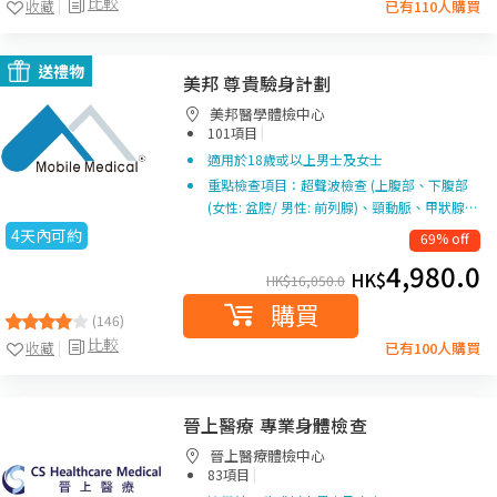
比較
收藏
已有110人購買
送禮物
美邦 尊貴驗身計劃
美邦醫學體檢中心
|
101項目
適用於18歲或以上男士及女士
重點檢查項目：超聲波檢查 (上腹部、下腹部
(女性: 盆腔/ 男性: 前列腺)、頸動脈、甲狀腺…
4天內可約
69% off
4,980.0
HK$
HK$
16,050.0
購買
(146)
比較
收藏
已有100人購買
晉上醫療 專業身體檢查
晉上醫療體檢中心
|
83項目