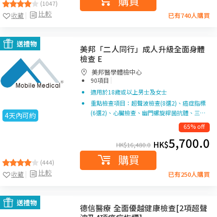
購買
(1047)
比較
收藏
已有740人購買
送禮物
美邦「二人同行」成人升級全面身體
檢查 E
美邦醫學體檢中心
|
90項目
適用於18歲或以上男士及女士
重點檢查項目：超聲波檢查(8選2)、癌症指標
(6選2)、心臟檢查、幽門螺旋桿菌抗體、三…
4天內可約
65% off
5,700.0
HK$
HK$
16,480.0
購買
(444)
比較
收藏
已有250人購買
送禮物
德信醫療 全面優越健康檢查[2項超聲