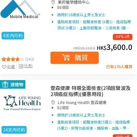
美邦醫學體檢中心
|
86項目
適用於18歲或以上男士及女士
重點檢查項目：超聲波檢查 (6選1)、癌症指標
測試 (6選2)、上腹部超聲波、三高檢查 (糖…
4天內可約
64% off
3,600.0
HK$
HK$
10,110.0
購買
(243)
比較
收藏
已有170人購買
送禮物
壹森健康 特選全面檢查(2項超聲波及
2項癌症指標)(優惠時段)
Life Young Health 壹森健康
|
82項目
適用於18歲或以上男士及女士
重點檢查項目：超聲波檢查(5選2)、癌症指標
(5選2)、肝腎功能檢查、糖尿病、血脂、甲…
14天內可約
49% off