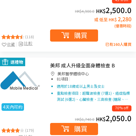
2,500.0
HK$
HK$
4,900.0
2,280
或 低至 HK$
(優惠時段)
購買
(118)
比較
收藏
已有160人購買
送禮物
美邦 成人升級全面身體檢查 B
美邦醫學體檢中心
|
81項目
適用於18歲或以上男士及女士
重點檢查項目：超聲波檢查 (7選1)、癌症指標
測試 (6選2)、心臟檢查、三高檢查 (糖尿、…
4天內可約
70% off
2,050.0
HK$
HK$
6,740.0
購買
(179)