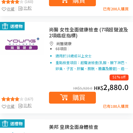
(160)
比較
收藏
已有200人購買
送禮物
尚醫 女性全面健康檢查 (7項超聲波及
2項癌症指標)
尚醫健康
|
68項目
適用於18歲或以上女士
重點檢查項目：超聲波檢查(乳腺、腋下淋巴、
卵巢、子宮、肝臟、膀胱、膽囊及膽管)、癌…
51% off
2,880.0
HK$
HK$
5,920.0
購買
(167)
比較
收藏
已有180人購買
送禮物
美邦 皇牌全面身體檢查