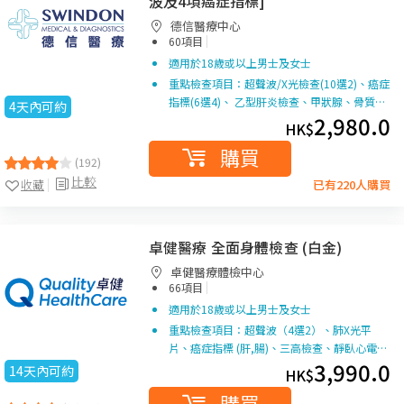
波及4項癌症指標]
德信醫療中心
|
60項目
適用於18歲或以上男士及女士
重點檢查項目：超聲波/X光檢查(10選2)、癌症
指標(6選4)、 乙型肝炎檢查、甲狀腺、骨質…
4天內可約
2,980.0
HK$
購買
(192)
比較
收藏
已有220人購買
卓健醫療 全面身體檢查 (白金)
卓健醫療體檢中心
|
66項目
適用於18歲或以上男士及女士
重點檢查項目：超聲波（4選2）、肺X光平
片、癌症指標 (肝,腸)、三高檢查、靜臥心電…
3,990.0
14天內可約
HK$
購買