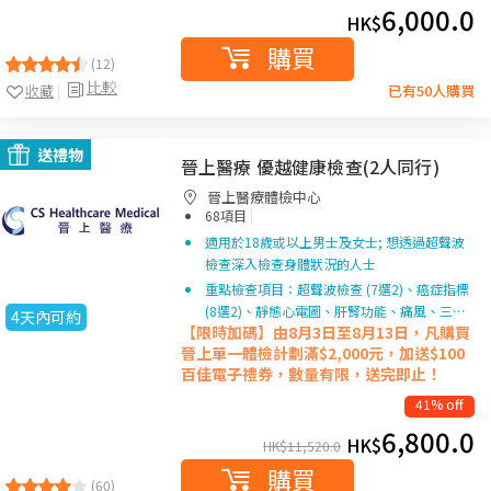
6,000.0
HK$
購買
(12)
比較
收藏
已有50人購買
送禮物
晉上醫療 優越健康檢查(2人同行)
晉上醫療體檢中心
|
68項目
適用於18歲或以上男士及女士; 想透過超聲波
檢查深入檢查身體狀況的人士
重點檢查項目：超聲波檢查 (7選2)、癌症指標
(8選2)、靜態心電圖、肝腎功能、痛風、三…
4天內可約
【限時加碼】由8月3日至8月13日，凡購買
晉上單一
體檢計劃滿$2,000元，加送$100
百佳電子禮券，數量有限，送完即止！
41% off
6,800.0
HK$
HK$
11,520.0
購買
(60)