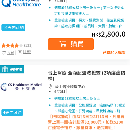
|
71項目
適用於18歲或以上男士及女士 ; 第一次接受或
定期接受健康檢查人士
重點檢查項目：視力、聽覺測試、醫生乳房觸
診、癌症指標 (肝、前列腺、大腸、胰臟、卵…
14天內可約
2,800.0
HK$
購買
(123)
比較
收藏
已有50人購買
送禮物
晉上醫療 全腹超聲波檢查 (2項癌症指
標)
晉上醫療體檢中心
|
64項目
適用於18歲或以上男士及女士
重點檢查項目：全腹超聲波、癌症指標(10選2)
、靜態心電圖、肝腎功能、甲狀腺功能、肝…
4天內可約
【限時加碼】由8月3日至8月13日，凡購買
晉上單一
體檢計劃滿$2,000元，加送$100
百佳電子禮券，數量有限，送完即止！