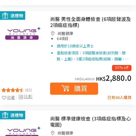
送禮物
尚醫 男性全面身體檢查 (6項超聲波及
2項癌症指標)
尚醫健康
|
64項目
適用於18歲或以上男士
重點檢查項目：3項超聲波檢查(前列腺、膀
胱、上腹)、5選2項癌症指標(結腸、胰臟、…
55% off
2,880.0
HK$
HK$
6,400.0
購買
(82)
比較
收藏
已有60人購買
送禮物
尚醫 標準健康檢查 (3項癌症指標及心
電圖)
尚醫健康