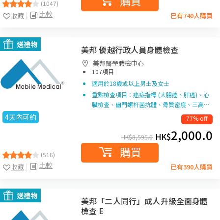
購買
(1047)
比較
收藏
已有740人購買
送禮物
美邦 優越行政人員身體檢查
美邦醫學體檢中心
|
107項目
適用於18歲或以上男士及女士
重點檢查項目：癌症指標 (大腸癌、肝癌)、心
臟檢查、幽門螺杆菌抗體、骨質密度、三高…
4天內可約
77% off
2,000.0
HK$
HK$
8,595.0
購買
(516)
比較
收藏
已有390人購買
送禮物
美邦「二人同行」成人升級全面身體
檢查 E