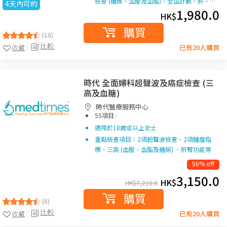
檢查 (糖尿、血壓及血脂)、全血計數、肝、…
4天內可約
1,980.0
HK$
購買
(18)
比較
收藏
已有20人購買
時代 全面婦科超聲波及癌症檢查 (三
高及血糖)
時代醫療服務中心
|
55項目
適用於18歲或以上女士
重點檢查項目：2項超聲波檢查、2項腫瘤指
標、三高 (血壓、血脂及糖尿) 、肝腎功能等
56% off
3,150.0
HK$
HK$
7,210.0
購買
(8)
比較
收藏
已有20人購買