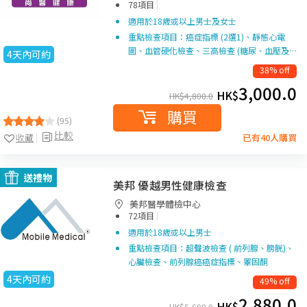
|
78項目
適用於18歲或以上男士及女士
重點檢查項目：癌症指標 (2選1)、靜態心電
圖、血管硬化檢查、三高檢查 (糖尿、血壓及…
4天內可約
38% off
3,000.0
HK$
HK$
4,800.0
購買
(95)
比較
收藏
已有40人購買
送禮物
美邦 優越男性健康檢查
美邦醫學體檢中心
|
72項目
適用於18歲或以上男士
重點檢查項目：超聲波檢查 ( 前列腺、膀胱)、
心臟檢查、前列腺癌癌症指標、睪固酮
4天內可約
49% off
2,880.0
HK$
HK$
5,680.0