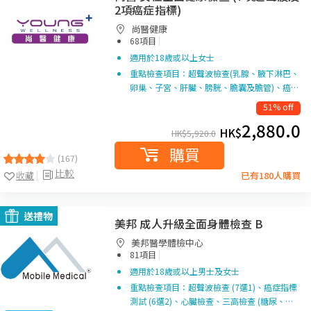
2項癌症指標)
尚醫健康
|
68項目
適用於18歲或以上女士
重點檢查項目：超聲波檢查(乳腺、腋下淋巴、
卵巢、子宮、肝臟、膀胱、膽囊及膽管)、癌…
51% off
2,880.0
HK$
HK$
5,920.0
購買
(167)
比較
收藏
已有180人購買
送禮物
美邦 成人升級全面身體檢查 B
美邦醫學體檢中心
|
81項目
適用於18歲或以上男士及女士
重點檢查項目：超聲波檢查 (7選1)、癌症指標
測試 (6選2)、心臟檢查、三高檢查 (糖尿、…