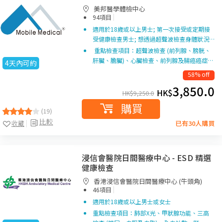
美邦醫學體檢中心
|
94項目
適用於18歲或以上男士; 第一次接受或定期接
受健康檢查男士; 想透過超聲波檢查身體狀況…
重點檢查項目：超聲波檢查 (前列腺、膀胱、
肝臟、膽臟)、心臟檢查、前列腺及腸癌癌症…
4天內可約
58% off
3,850.0
HK$
HK$
9,250.0
購買
(19)
比較
收藏
已有30人購買
浸信會醫院日間醫療中心 - ESD 精選
健康檢查
香港浸信會醫院日間醫療中心 (牛頭角)
|
46項目
適用於18歲或以上男士或女士
重點檢查項目：肺部X光、甲狀腺功能、三高