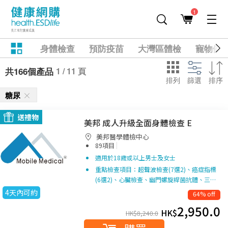
1
身體檢查
預防疫苗
大灣區體檢
寵物健
1 / 11 頁
共166個產品
排列
篩選
排序
糖尿
送禮物
美邦 成人升級全面身體檢查 E
美邦醫學體檢中心
|
89項目
適用於18歲或以上男士及女士
重點檢查項目：超聲波檢查(7選2)、癌症指標
(6選2)、心臟檢查、幽門螺旋桿菌抗體、三…
4天內可約
64% off
2,950.0
HK$
HK$
8,240.0