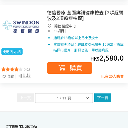
德信醫療 全面詳細健康檢查 [2項超聲
波及3項癌症指標]
德信醫療中心
|
59項目
適用於18歲或以上男士及女士
重點檢查項目：超聲波/X光檢查(10選2)、癌症
指標(6選3)、 肝腎功能、甲狀腺痛風
4天內可約
2,580.0
HK$
購買
(41)
比較
收藏
已有20人購買
上一頁
下一頁
訂購及查詢