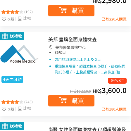
HK$
購買
(192)
比較
收藏
已有220人購買
送禮物
美邦 皇牌全面身體檢查
美邦醫學體檢中心
|
86項目
適用於18歲或以上男士及女士
重點檢查項目：超聲波檢查 (6選1)、癌症指標
測試 (6選2)、上腹部超聲波、三高檢查 (糖…
4天內可約
64% off
3,600.0
HK$
HK$
10,110.0
購買
(243)
比較
收藏
已有180人購買
送禮物
尚醫 女性全面健康檢查 (7項超聲波及