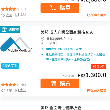
購買
(61)
比較
收藏
已有40人購買
送禮物
美邦 成人升級全面身體檢查 A
美邦醫學體檢中心
|
76項目
適用於18歲或以上男士及女士
重點檢查項目：癌症指標測試 (6選2)、心臟檢
查、三高檢查 (糖尿、血壓及血脂)
4天內可約
69% off
1,300.0
HK$
HK$
4,190.0
購買
(66)
比較
收藏
已有30人購買
美邦 全面男性健康檢查