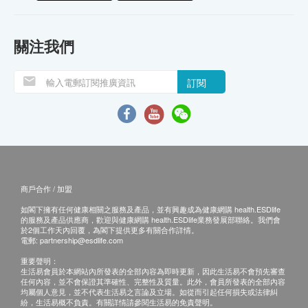
關注我們
訂閱
商戶合作 / 加盟
如閣下擁有任何健康相關之服務及產品，並有興趣成為健康網購 health.ESDlife
的服務及產品供應商，歡迎與健康網購 health.ESDlife業務發展部聯絡。我們會
於2個工作天內回覆，為閣下提供更多有關合作詳情。
電郵:
partnership@esdlife.com
重要聲明：
生活易會員於本網站內所發表的全部內容為即時更新，因此生活易不會預先審查
任何內容，並不會保證其準確性、完整性及質量。此外，會員所發表的全部內容
均屬個人意見，並不代表生活易之言論及立場。如從而引起任何損失或法律糾
紛，生活易概不負責。有關詳情請參閱生活易的免責聲明。