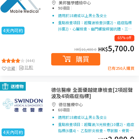
美邦醫學體檢中心
|
90項目
適用於18歲或以上男士及女士
重點檢查項目：超聲波檢查(8選2)、癌症指標
(6選2)、心臟檢查、幽門螺旋桿菌抗體、三…
4天內可約
65% off
5,700.0
HK$
HK$
16,480.0
購買
(444)
比較
收藏
已有250人購買
送禮物
德信醫療 全面優越健康檢查[2項超聲
波及4項癌症指標]
德信醫療中心
|
60項目
適用於18歲或以上男士及女士
重點檢查項目：超聲波/X光檢查(10選2)、癌症
指標(6選4)、 乙型肝炎檢查、甲狀腺、骨質…
4天內可約
2,980.0