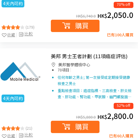
4天內可約
70% off
2,050.0
HK$
HK$
6,740.0
購買
(179)
比較
收藏
已有100人購買
美邦 男士王者計劃 (11項癌症評估)
美邦醫學體檢中心
|
70項目
任何年齡之男士; 第一次接受或定期接受健康
檢查之男士
重點檢查項目：癌症指標、三高檢查、肝炎檢
查、肝功能、腎功能、甲狀腺、幽門螺旋菌…
4天內可約
52% off
2,800.0
HK$
HK$
5,880.0
購買
(21)
比較
收藏
已有60人購買