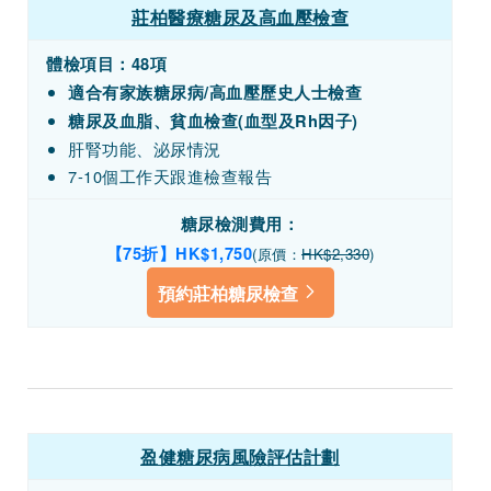
莊柏醫療糖尿及高血壓檢查
體檢項目：
48項
適合有家族糖尿病/高血壓歷史人士檢查
糖尿及血脂、貧血檢查(血型及Rh因子)
肝腎功能、泌尿情況
7-10個工作天跟進檢查報告
糖尿檢測費用：
【75折】HK$1,750
(原價：
HK$2,330
)
預約莊柏糖尿檢查
盈健糖尿病風險評估計劃