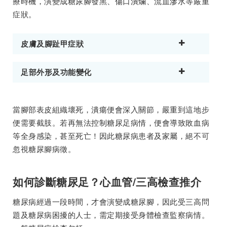
療時機，演變成糖尿腳發黑、傷口潰爛、流血滲水等嚴重
症狀。
皮膚及腳趾甲症狀
足部外形及功能變化
當腳部表皮組織壞死，潰瘍便會深入關節，嚴重到這地步
便需要截肢。若再無法控制糖尿足病情，便會導致敗血病
等全身感染，甚至死亡！因此糖尿病患者及家屬，絕不可
忽視糖尿腳病徵。
如何診斷糖尿足？心血管/三高檢查推介
糖尿病經過一段時間，才會演變成糖尿腳，因此受三高問
題及糖尿病困擾的人士，需定期接受身體檢查監察病情。