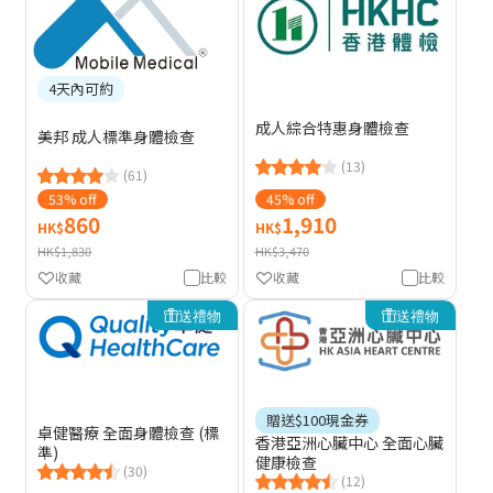
4天內可約
成人綜合特惠身體檢查
美邦 成人標準身體檢查
(13)
(61)
53% off
45% off
860
1,910
HK$
HK$
HK$1,830
HK$3,470
收藏
比較
收藏
比較
送禮物
送禮物
贈送$100現金券
卓健醫療 全面身體檢查 (標
香港亞洲心臟中心 全面心臟
準)
健康檢查
(30)
(12)