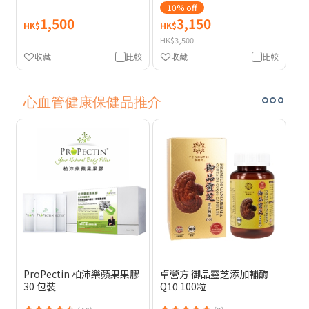
10% off
1,500
3,150
HK$
HK$
HK$3,500
收藏
比較
收藏
比較
心血管健康保健品推介
ProPectin 柏沛樂蘋果果膠
卓營方 御品靈芝添加輔酶
30 包裝
Q10 100粒