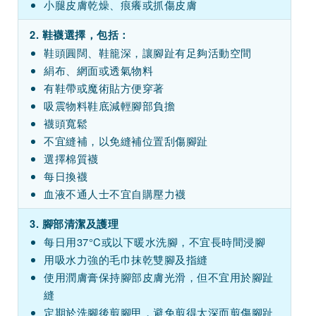
小腿皮膚乾燥、痕癢或抓傷皮膚
2. 鞋襪選擇，包括：
鞋頭圓闊、鞋籠深，讓腳趾有足夠活動空間
絹布、網面或透氣物料
有鞋帶或魔術貼方便穿著
吸震物料鞋底減輕腳部負擔
襪頭寬鬆
不宜縫補，以免縫補位置刮傷腳趾
選擇棉質襪
每日換襪
血液不通人士不宜自購壓力襪
3. 腳部清潔及護理
每日用37°C或以下暖水洗腳，不宜長時間浸腳
用吸水力強的毛巾抹乾雙腳及指縫
使用潤膚膏保持腳部皮膚光滑，但不宜用於腳趾
縫
定期於洗腳後剪腳甲，避免剪得太深而剪傷腳趾