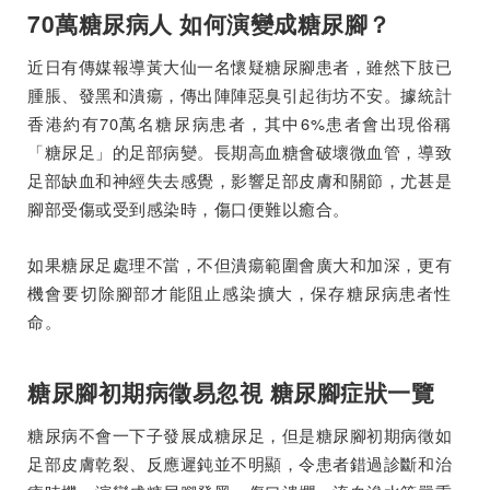
70萬糖尿病人 如何演變成糖尿腳？
近日有傳媒報導黃大仙一名懷疑糖尿腳患者，雖然下肢已
腫脹、發黑和潰瘍，傳出陣陣惡臭引起街坊不安。據統計
香港約有70萬名糖尿病患者，其中6%患者會出現俗稱
「糖尿足」的足部病變。長期高血糖會破壞微血管，導致
足部缺血和神經失去感覺，影響足部皮膚和關節，尤甚是
腳部受傷或受到感染時，傷口便難以癒合。
如果糖尿足處理不當，不但潰瘍範圍會廣大和加深，更有
機會要切除腳部才能阻止感染擴大，保存糖尿病患者性
命。
糖尿腳初期病徵易忽視 糖尿腳症狀一覽
糖尿病不會一下子發展成糖尿足，但是糖尿腳初期病徵如
足部皮膚乾裂、反應遲鈍並不明顯，令患者錯過診斷和治