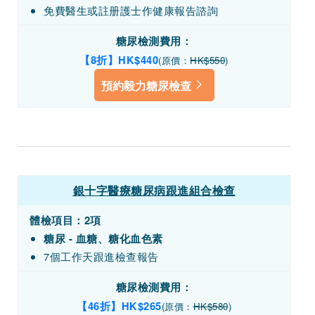
免費醫生或註册護士作健康報告諮詢
糖尿檢測費用：
【8折】HK$440
(原價：
HK$550
)
預約毅力糖尿檢查
銀十字醫療糖尿病跟進組合檢查
體檢項目：
2項
糖尿 - 血糖、糖化血色素
7個工作天跟進檢查報告
糖尿檢測費用：
【46折】HK$265
(原價：
HK$580
)