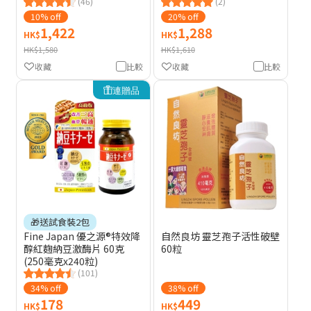
(46)
(2)
10% off
20% off
1,422
1,288
HK$
HK$
HK$1,580
HK$1,610
收藏
比較
收藏
比較
連贈品
🎁送試食裝2包
Fine Japan 優之源®特效降
自然良坊 靈芝孢子活性破壁
醇紅麴納豆激酶片 60克
60粒
(250毫克x240粒)
(101)
34% off
38% off
178
449
HK$
HK$