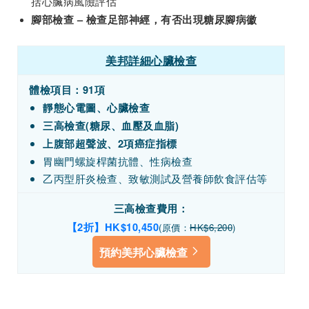
括心臟病風險評估
腳部檢查 – 檢查足部神經，有否出現糖尿腳病徽
美邦詳細心臟檢查
體檢項目：
91項
靜態心電圖、心臟檢查
三高檢查(糖尿、血壓及血脂)
上腹部超聲波、2項癌症指標
胃幽門螺旋桿菌抗體、性病檢查
乙丙型肝炎檢查、致敏測試及營養師飲食評估等
三高檢查費用：
【2折】HK$10,450
(原價：
HK$6,200
)
預約美邦心臟檢查