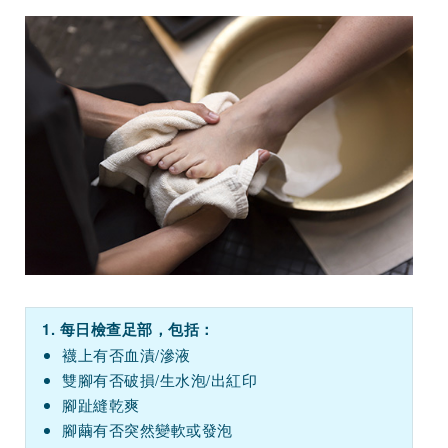
1. 每日檢查足部，包括：
襪上有否血漬/滲液
雙腳有否破損/生水泡/出紅印
腳趾縫乾爽
腳繭有否突然變軟或發泡