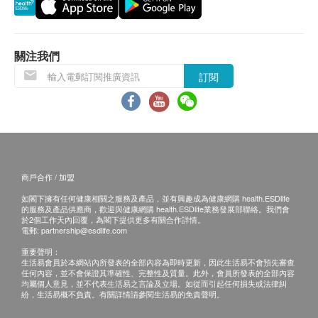
關注我們
訂閱
商戶合作 / 加盟
如閣下擁有任何健康相關之服務及產品，並有興趣成為健康網購 health.ESDlife
的服務及產品供應商，歡迎與健康網購 health.ESDlife業務發展部聯絡。我們會
於2個工作天內回覆，為閣下提供更多有關合作詳情。
電郵:
partnership@esdlife.com
重要聲明：
生活易會員於本網站內所發表的全部內容為即時更新，因此生活易不會預先審查
任何內容，並不會保證其準確性、完整性及質量。此外，會員所發表的全部內容
均屬個人意見，並不代表生活易之言論及立場。如從而引起任何損失或法律糾
紛，生活易概不負責。有關詳情請參閱生活易的免責聲明。