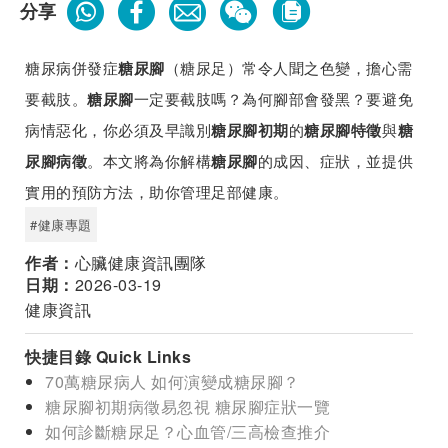
分享
糖尿病併發症
（糖尿足）常令人聞之色變，擔心需
糖尿腳
要截肢。
一定要截肢嗎？為何腳部會發黑？要避免
糖尿腳
病情惡化，你必須及早識別
的
與
糖尿腳初期
糖尿腳特徵
糖
。本文將為你解構
的成因、症狀，並提供
尿腳病徵
糖尿腳
實用的預防方法，助你管理足部健康。
#健康專題
作者：
心臟健康資訊團隊
日期：
2026-03-19
健康資訊
快捷目錄 Quick Links
70萬糖尿病人 如何演變成糖尿腳？
糖尿腳初期病徵易忽視 糖尿腳症狀一覽
如何診斷糖尿足？心血管/三高檢查推介