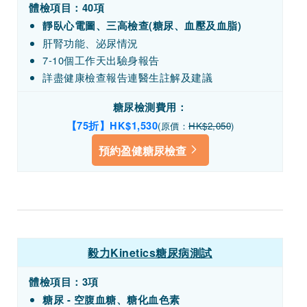
體檢項目：
40項
靜臥心電圖、三高檢查(糖尿、血壓及血脂)
肝腎功能、泌尿情況
7-10個工作天出驗身報告
詳盡健康檢查報告連醫生註解及建議
糖尿檢測費用：
【75折】HK$1,530
(原價：
HK$2,050
)
預約盈健糖尿檢查
毅力Kinetics糖尿病測試
體檢項目：
3項
糖尿 - 空腹血糖、糖化血色素