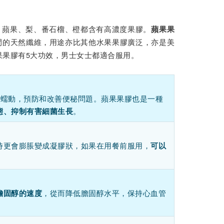
，蘋果、梨、番石榴、橙都含有高濃度果膠。
蘋果果
間的天然纖維，用途亦比其他水果果膠廣泛，亦是美
果果膠有5大功效，男士女士都適合服用。
促進腸道蠕動，預防和改善便秘問題。蘋果果膠也是一種
。
態、抑制有害細菌生長
時更會膨脹變成凝膠狀，如果在用餐前服用，
可以
，從而降低膽固醇水平，保持心血管
膽固醇的速度