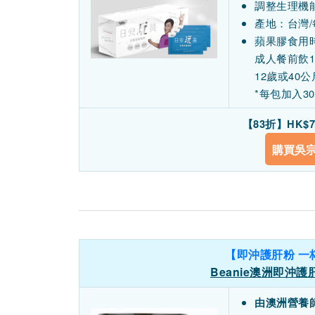
調整生理機
產地：台灣/
蘋果膠食用時
成人餐前飲1
12歲或40公
*每包加入3
【83折】HK$7
購買吳
【即沖護肝粉 一
Beanie澳洲即沖護肝粉
由澳洲營養