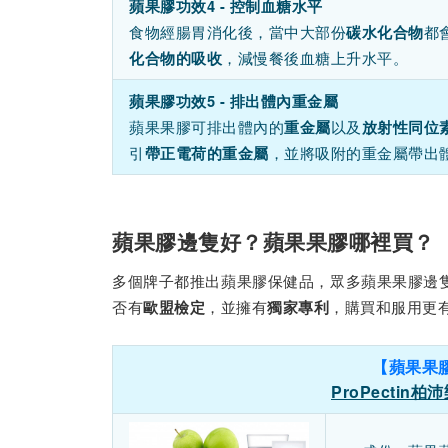
蘋果膠功效4 - 控制血糖水平
食物經腸胃消化後，當中大部份
都
碳水化合物
，減慢餐後血糖上升水平。
化合物的吸收
蘋果膠功效5 - 排出體內重金屬
蘋果果膠可排出體內的
以及
重金屬
放射性同位
引
，並將吸附的重金屬帶出
帶正電荷的重金屬
蘋果膠邊隻好？蘋果果膠哪裡買？
多個牌子都推出蘋果膠保健品，眾多蘋果果膠邊
否有
，並擁有
，購買和服用更
歐盟檢定
獨家專利
【蘋果果
ProPectin