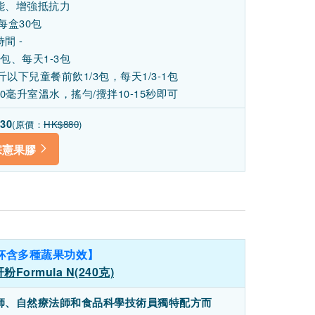
能、增強抵抗力
每盒30包
間 -
包、每天1-3包
斤以下兒童餐前飲1/3包，每天1/3-1包
00毫升室溫水，搖勻/攪拌10-15秒即可
30
(原價：
HK$880
)
宗憲果膠
杯含多種蔬果功效】
Formula N(240克)
師、自然療法師和食品科學技術員獨特配方而