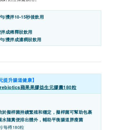
勻/攪拌10-15秒後飲用
攪拌成稀釋狀飲用
搖勻/攪拌成濃稠狀飲用
元提升腸道健康】
 Prebiotics蘋果果膠益生元膠囊180粒
助於擬桿菌持續繁殖和穩定，擬桿菌可幫助包裹
碳水隨糞便排出體外，輔助平衡腸道胖瘦菌
/每樽180粒