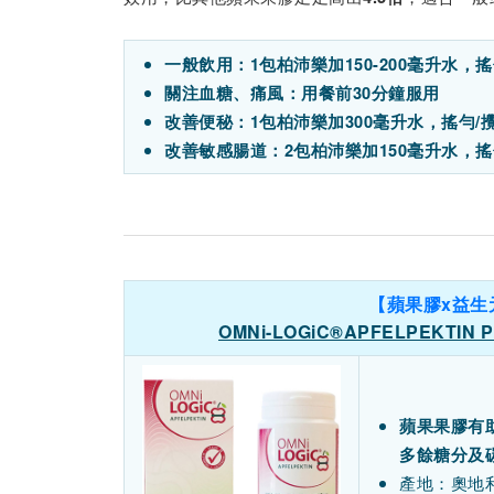
一般飲用：1包柏沛樂加150-200毫升水，搖
關注血糖、痛風：用餐前30分鐘服用
改善便秘：1包柏沛樂加300毫升水，搖勻/
改善敏感腸道：2包柏沛樂加150毫升水，
【蘋果膠x益生
OMNi-LOGiC®APFELPEKTIN
蘋果果膠有
多餘糖分及
產地：奧地利