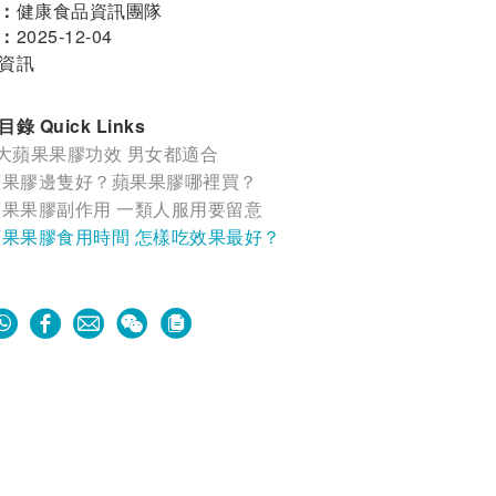
：
健康食品資訊團隊
：
2025-12-04
資訊
錄 Quick Links
5大蘋果果膠功效 男女都適合
蘋果膠邊隻好？蘋果果膠哪裡買？
蘋果果膠副作用 一類人服用要留意
蘋果果膠食用時間 怎樣吃效果最好？