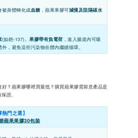
會被身體轉化成
，蘋果果膠可
血糖
減慢及阻隔碳水
(如銫-137)。
，進入腸道內可吸
素
果膠帶有負電荷
體外，避免這些污染物在體內繼續循環。
隻好？蘋果膠哪裡買最抵？購買蘋果膠需留意產品是
有保證。
膠熱門之選】
柏沛樂蘋果果膠30包裝