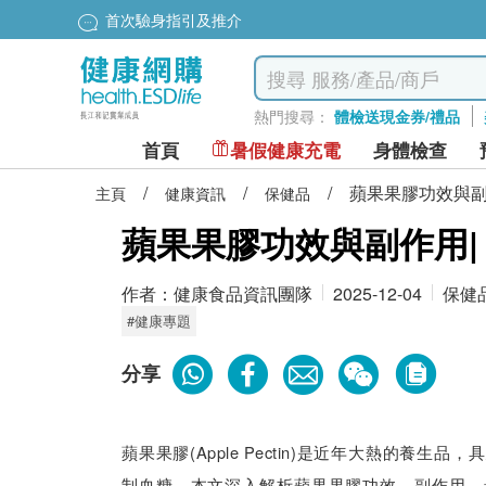
首次驗身指引及推介
熱門搜尋：
體檢送現金券/禮品
首頁
暑假健康充電
身體檢查
/
/
/
蘋果果膠功效與副
主頁
健康資訊
保健品
蘋果果膠功效與副作用|
作者：
健康食品資訊團隊
2025-12-04
保健
#健康專題
分享
蘋果果膠(Apple Pectin)是近年大熱的養
制血糖。本文深入解析蘋果果膠功效、副作用、