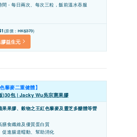
間 - 每日兩次、
每次三粒，飯前溫水吞服
41
(原價：
HK$379
)
果膠益生元
紅色藜麥二重健體】
0包 | Jacky Wu吳宗憲果膠
蘋果果膠、穀物之王紅色藜麥及靈芝多醣體等營
高膳食纖維及優質蛋白質
、促進腸道蠕動、幫助消化