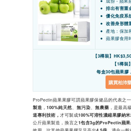
成份 - 蘋
排出有害重
優化免疫系
改善身形體
產地：保加利
蘋果膠食用時
【3樽裝】HK
$3,5
【1樽裝】
每盒30包蘋果膠，
購買柏沛
ProPectin蘋果果膠可謂蘋果膠保健品的代表
，
、
、
，是最高
製造
100%純天然
無污染
無農藥
才可製成
道專利技術，
100%可溶性濃縮果膠納
公斤蘋果製造，換言之
1包含3g的ProPecti
效用，比其他蘋果果膠足足高出
，適合一般
4.5倍