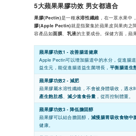
5大蘋果果膠功效 男女都適合
是一種
，在一眾水果中
果膠(Pectin)
水溶性纖維
就是指聚集於蘋果皮與果肉之
膠(Apple Pectin)
容產品如
、
的主要成份。保健方面，蘋
面膜
乳液
蘋果膠功效1 - 改善腸道健康
Apple Pectin可以增加腸道中的水分，
益生元，能促進腸道益生菌增長，
平衡腸道生
蘋果膠功效2 - 減肥
蘋果膠屬
水溶性纖維，不會被身體吸收，遇水
、
，從而控制體重。
產生飽肚感
減少進食份量
蘋果膠功效3 - 降低膽固醇
蘋果膠可以結合膽固醇，
減慢腸胃吸收食物中
健康。