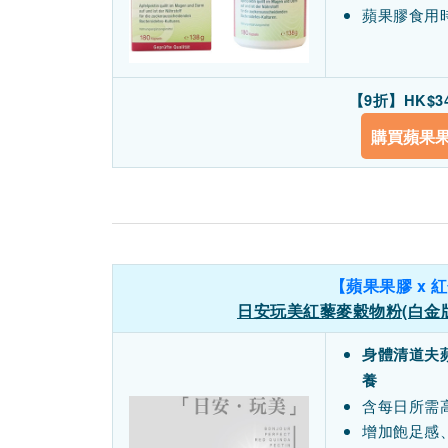
蘋果膠食用時
【9折】HK$3
購買蘋果
【蘋果果膠 x 
日安玩美紅藜麥穀物粉(白金版)3
身體清道夫
養
含每日所需
增加飽足感