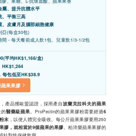
果蘋膠、果糖、L-抗壞血酸、蘋果果香
金屬、提升抗體水平
统、平衡三高
重、皮膚月及腦部細胞健康
亞(每盒30包)
間 - 每天餐前成人飲1包、兒童飲1/3-1/2包
00(
平均HK$1,166/盒)
HK$1,264
每包低至HK$38.9
樂蘋果果膠
之一，產品獲歐盟認證，採用產自
波蘭克拉科夫的蘋果
級的
。ProPectin的蘋果果膠粉需要經過
醫藥級蘋果
6
，以便人體完全吸收。每公斤蘋果果膠要用250
米粉末
。柏沛樂蘋果果膠的
n蘋果果膠，就相當於9個蘋果的果膠
或針對性保健飲用。