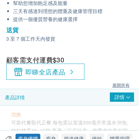
幫助您增加飽足感及能量
三天有感達到理想的體重及健康管理目標
提供一個優質營養的健康選擇
送貨
3 至 7 個工作天內發貨
顧客需支付運費$30
即睇全店產品
展開所有
詳情
產品詳情
功效
可當代餐取代正餐,每包需以室溫300毫升常溫水沖泡,
均匀搖晃10~15秒,享受「日安玩美」所帶來的美好與
健康。
瘦身纖體
瘦身
腸道健康
便秘
體重管理