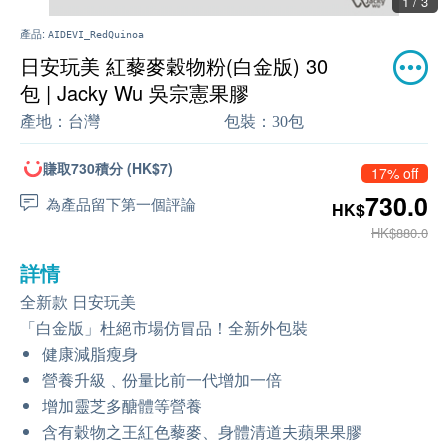
1 / 3
產品:
AIDEVI_RedQuinoa
日安玩美 紅藜麥穀物粉(白金版) 30
包 | Jacky Wu 吳宗憲果膠
產地：
台灣
包裝：
30包
賺取730積分 (HK$7)
17% off
730.0
為產品留下第一個評論
HK$
HK$880.0
詳情
全新款 日安玩美
「白金版」杜絕市場仿冒品！全新外包裝
健康減脂瘦身
營養升級﹑份量比前一代增加一倍
增加靈芝多醣體等營養
含有穀物之王紅色藜麥、身體清道夫蘋果果膠