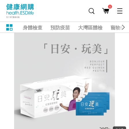
1
身體檢查
預防疫苗
大灣區體檢
寵物健