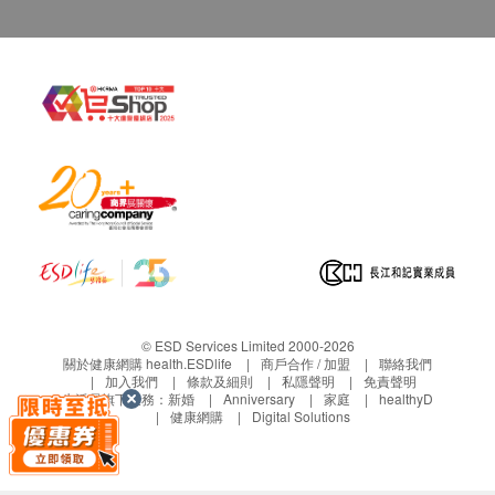
注意事項
本產品含果膠成分,飲用時有微細植物纖維掛壁為
正常現象。 沖泡後杯中產生沉澱物為自然現象,請
搖動均勻後使用。
食用後如有不適,請停止使用並諮詢醫師。
特殊體質者,請先諮詢專業後再行使用。
注意: 本產品含麩質之穀物及其製品
保存方法: 請存放於陰涼乾燥處
© ESD Services Limited 2000-2026
關於健康網購 health.ESDlife
商戶合作 / 加盟
聯絡我們
加入我們
條款及細則
私隱聲明
免責聲明
生活易旗下業務：
新婚
Anniversary
家庭
healthyD
健康網購
Digital Solutions