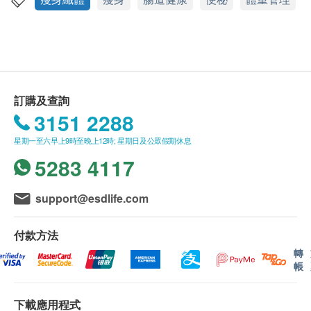
紅色藜麥：富含每日所需高膳食纖維及優質蛋白
質，並含有多種豐富的營養素，因此有「穀物中的
紅寶石」的美稱。高膳食纖維；滿足人體生理機能
所需的多元營養素；高蛋白質含量協助維持人體基
礎代謝。
訂購及查詢
蘋果果膠：屬於水溶性纖維，可增加飽足感、促進
3151 2288
腸道蠕動，幫助消化。使排便順暢、改變細菌叢生
星期一至六早上9時至晚上12時; 星期日及公眾假期休息
態；幫助維持消化道機能；增加飽足感同時有助於
5283 4117
防止血糖濃度升高。
靈芝多醣體：調整生理機能，提升人體自然防禦系
統，增加抵抗感染病之力，幫助維持健康。調整體
support@esdlife.com
質；滋補強身；增強體力。
付款方法
產品已取得SGS食品實驗室測試報告
轉
帳
❌未驗出農藥殘留
❌未驗出黃麴毒素
下載應用程式
❌未驗出防腐劑