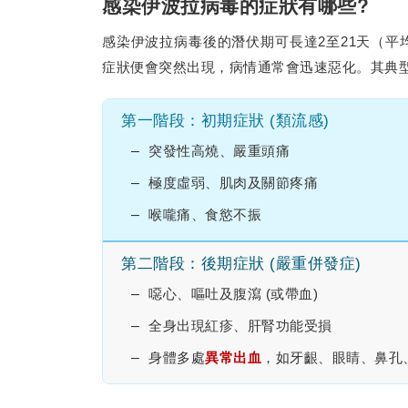
感染伊波拉病毒的症狀有哪些?
感染伊波拉病毒後的潛伏期可長達2至21天（平
症狀便會突然出現，病情通常會迅速惡化。其典
第一階段：初期症狀 (類流感)
突發性高燒、嚴重頭痛
極度虛弱、肌肉及關節疼痛
喉嚨痛、食慾不振
第二階段：後期症狀 (嚴重併發症)
噁心、嘔吐及腹瀉 (或帶血)
全身出現紅疹、肝腎功能受損
身體多處
異常出血
，如牙齦、眼睛、鼻孔