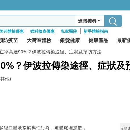
進階搜尋
美邦體檢優惠
婦科檢查優惠
私家醫院
新手體檢指南
預防疫苗
大灣區體檢
銀髮健康
健康產品
最新
亡率高達90%？伊波拉傳染途徑、症狀及預防方法
90%？伊波拉傳染途徑、症狀及
(其他)
多經血體液接觸與性行為、遺體處理擴散，
#健