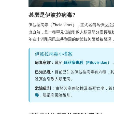
甚麼是伊波拉病毒?
伊波拉病毒（Ebola virus），正式名稱為伊波拉病毒病
出血熱，是一種罕見但能引致人類及部分靈長類動
年在非洲剛果民主共和國的伊波拉河附近被發現
伊波拉病毒小檔案
病毒家族：
屬於
絲狀病毒科（Filoviridae）
已知品種：
目前已知的伊波拉病毒有六種，
證實會引致人類患病。
危險級別：
由於其高傳染性及高死亡率，被
毒
，屬最高風險級別。