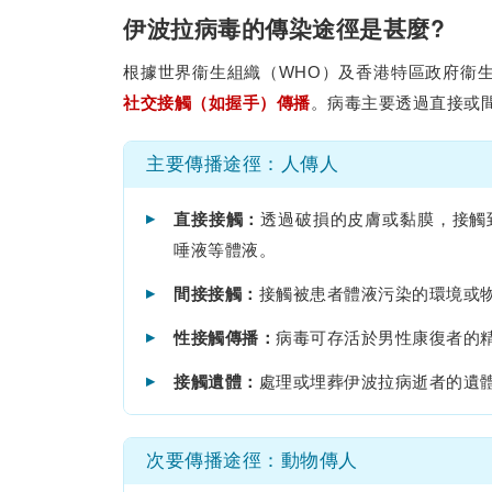
伊波拉病毒的傳染途徑是甚麼?
根據世界衞生組織（WHO）及香港特區政府衞
社交接觸（如握手）傳播
。病毒主要透過直接或
主要傳播途徑：人傳人
▸
直接接觸：
透過破損的皮膚或黏膜，接觸
唾液等體液。
▸
間接接觸：
接觸被患者體液污染的環境或
▸
性接觸傳播：
病毒可存活於男性康復者的
▸
接觸遺體：
處理或埋葬伊波拉病逝者的遺
次要傳播途徑：動物傳人