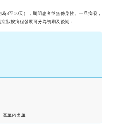
均為8至10天），期間患者並無傳染性。一旦病發，
型症狀按病程發展可分為初期及後期：
、甚至內出血