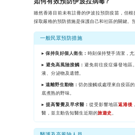
如何有效預防伊波拉病毒?
雖然香港目前未有註冊的伊波拉預防疫苗，但根
採取嚴格的預防措施是保護自己和社區的關鍵。
一般民眾預防措施
保持良好個人衛生：
時刻保持雙手清潔，尤
避免高風險接觸：
避免前往疫症爆發地區
液、分泌物及遺體。
遠離野生動物：
切勿接觸或處理來自疫區的
底煮熟的野味。
提高警覺及早求醫：
從受影響地區
返港後
醫，並主動告知醫生近期的
旅遊史
。
醫護及高風險人員