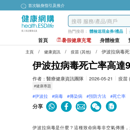
首次驗身指引及推介
熱門搜尋：
體檢送現金券/禮品
首頁
暑假健康充電
身體檢查
/
/
/
伊波拉病毒死
主頁
健康資訊
疫苗 (其他)
伊波拉病毒死亡率高達
作者：
醫療健康資訊團隊
2026-05-21
疫苗 
#健康專題
#伊波拉
#病毒
#傳染病
#預防方法
#死亡率
分享
伊波拉病毒是什麼？這種致命病毒非空氣傳播，