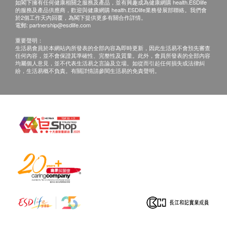
如閣下擁有任何健康相關之服務及產品，並有興趣成為健康網購 health.ESDlife
的服務及產品供應商，歡迎與健康網購 health.ESDlife業務發展部聯絡。我們會
於2個工作天內回覆，為閣下提供更多有關合作詳情。
電郵:
partnership@esdlife.com
重要聲明：
生活易會員於本網站內所發表的全部內容為即時更新，因此生活易不會預先審查
任何內容，並不會保證其準確性、完整性及質量。此外，會員所發表的全部內容
均屬個人意見，並不代表生活易之言論及立場。如從而引起任何損失或法律糾
紛，生活易概不負責。有關詳情請參閱生活易的免責聲明。