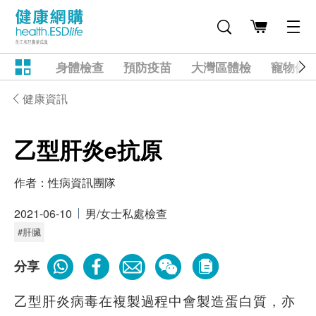
身體檢查
預防疫苗
大灣區體檢
寵物健
健康資訊
乙型肝炎e抗原
作者：
性病資訊團隊
2021-06-10
男/女士私處檢查
#肝臟
分享
乙型肝炎病毒在複製過程中會製造蛋白質，亦