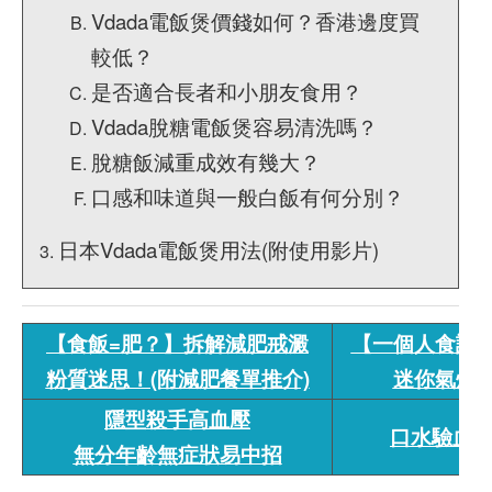
Vdada電飯煲價錢如何？香港邊度買
較低？
是否適合長者和小朋友食用？
Vdada脫糖電飯煲容易清洗嗎？
脫糖飯減重成效有幾大？
口感和味道與一般白飯有何分別？
日本Vdada電飯煲用法(附使用影片)
【食飯=肥？】拆解減肥戒澱
【一個人食譜
粉質迷思！(附減肥餐單推介)
迷你氣炸
隱型殺手高血壓
口水驗血糖
無分年齡無症狀易中招