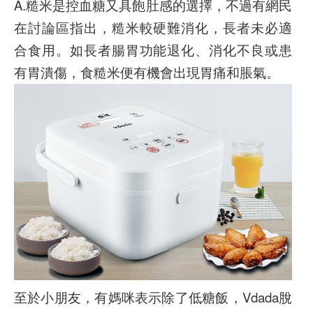
A.糙米是控血糖又具飽肚感的選擇，不過有網民
在討論區指出，糙米較硬難消化，長者未必適
合食用。如長者腸胃功能退化、消化不良或患
有胃潰傷，食糙米便有機會出現胃痛和脹氣。
至於小朋友，有媽咪表示除了低糖飯，Vdada脫