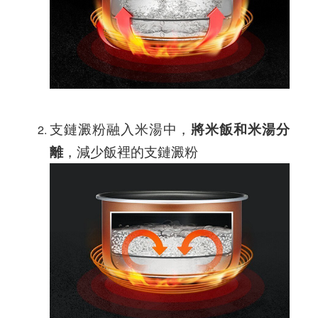
支鏈澱粉融入米湯中，
將米飯和米湯分
離
，減少飯裡的支鏈澱粉