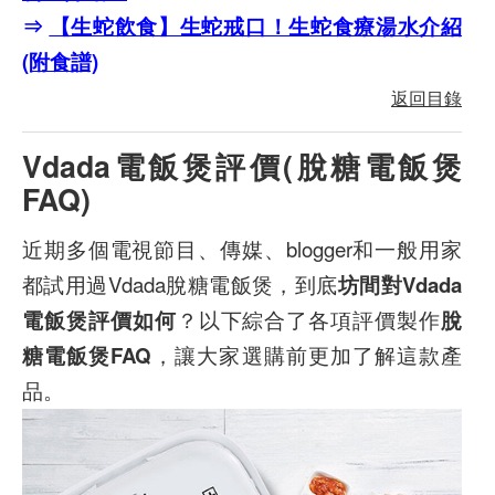
⇒
【生蛇飲食】生蛇戒口！生蛇食療湯水介紹
(附食譜)
返回目錄
Vdada電飯煲評價(脫糖電飯煲
FAQ)
近期多個電視節目、傳媒、blogger和一般用家
都試用過Vdada脫糖電飯煲，到底
坊間對
Vdada
電飯煲評價如何
？以下綜合了各項評價製作
脫
糖電飯煲
FAQ
，讓大家選購前更加了解這款產
品。