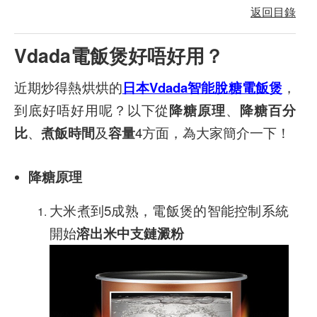
返回目錄
Vdada電飯煲好唔好用？
近期炒得熱烘烘的
日本Vdada智能脫糖電飯煲
，
到底好唔好用呢？以下從
降糖原理
、
降糖百分
比
、
煮飯時間
及
容量
4方面，為大家簡介一下！
降糖原理
大米煮到5成熟，電飯煲的智能控制系統
開始
溶出米中支鏈澱粉