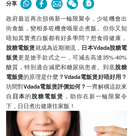
分享
政府最近再次頒佈新一輪
限聚令
，少咗機會出
街食飯，變相多咗機會喺屋企煮飯。但你又知
唔知其實煮白飯都有好多學問？想食得健康，
脫糖電飯煲
就成為近期潮流，
日本Vdada脫糖電
飯煲
更是搶手款式之一，可減去高達35%-40%
醣質，特別適合
減肥
和
糖尿病患者
。到底
脫糖
電飯煲
的
原理
是什麼
？Vdada電飯煲好唔好用？
坊間對
Vdada電飯煲評價如何？
一齊解構這款來
自
日本
的
脫糖電飯煲
，助你在新一輪限聚令
下，日日煮出健康住家飯！