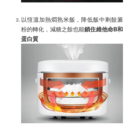
以恆溫加熱燜熟米飯，降低飯中剩餘澱
粉的轉化，減糖之餘也能
鎖住維他命
B和
蛋白質