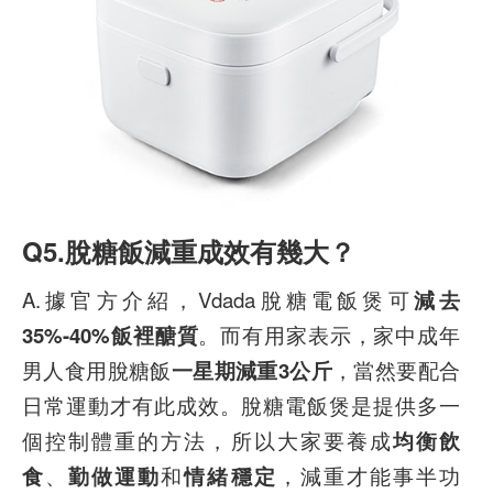
Q5.脫糖飯減重成效有幾大？
A.據官方介紹，Vdada脫糖電飯煲可
減去
35%-40%飯裡醣質
。而有用家表示，家中成年
男人食用脫糖飯
一星期減重
3公斤
，當然要配合
日常運動才有此成效。脫糖電飯煲是提供多一
個控制體重的方法，所以大家要養成
均衡飲
食
、
勤做運動
和
情緒穩定
，減重才能事半功