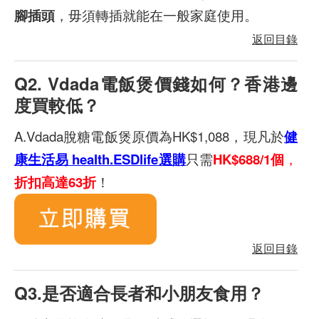
腳插頭
，毋須轉插就能在一般家庭使用。
返回目錄
Q2. Vdada電飯煲價錢如何？香港邊
度買較低？
A.Vdada脫糖電飯煲原價為HK$1,088，現凡於
健
康生活易 health.ESDlife選購
只需
HK$688/1個
，
折扣高達
63折
！
返回目錄
Q3.是否適合長者和小朋友食用？