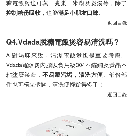
糖電飯煲也可蒸、煮粥、米糊及煲湯等，除了
控制糖份吸收
，也能
滿足小朋友口味
。
返回目錄
Q4.Vdada脫糖電飯煲容易清洗嗎？
A.對媽咪來說，清潔電飯煲也是重要考慮。
Vdada電飯煲內膽以食用級304不鏽鋼及黃晶不
粘塗層製造，
不易藏污垢
，
清洗方便
。部份部
件也可獨立拆開，清洗便輕鬆得多了！
返回目錄