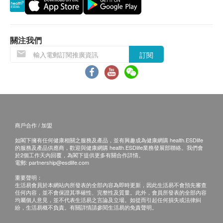
關注我們
訂閱
商戶合作 / 加盟
如閣下擁有任何健康相關之服務及產品，並有興趣成為健康網購 health.ESDlife
的服務及產品供應商，歡迎與健康網購 health.ESDlife業務發展部聯絡。我們會
於2個工作天內回覆，為閣下提供更多有關合作詳情。
電郵:
partnership@esdlife.com
重要聲明：
生活易會員於本網站內所發表的全部內容為即時更新，因此生活易不會預先審查
任何內容，並不會保證其準確性、完整性及質量。此外，會員所發表的全部內容
均屬個人意見，並不代表生活易之言論及立場。如從而引起任何損失或法律糾
紛，生活易概不負責。有關詳情請參閱生活易的免責聲明。