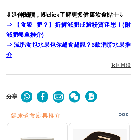
⇓延伸閱讀，即click了解更多健康飲食貼士⇓
⇒
【食飯=肥？】折解減肥戒澱粉質迷思！(附
減肥餐單推介)
⇒
減肥食乜水果包你越食越靚？6款消脂水果推
介
返回目錄
分享
健康煮食廚具推介