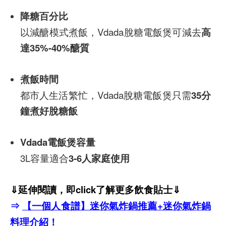
降糖百分比
以減醣模式煮飯，Vdada脫糖電飯煲可減去
高
達
35%-40%醣質
煮飯時間
都市人生活繁忙，Vdada脫糖電飯煲只需
35分
鐘煮好脫糖飯
Vdada電飯煲容量
3L容量適合
3-6人家庭使用
⇓延伸閱讀，即click了解更多飲食貼士⇓
⇒
【一個人食譜】迷你氣炸鍋推薦+迷你氣炸鍋
料理介紹！