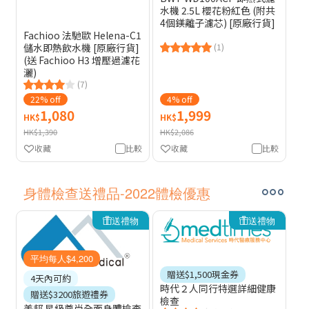
水機 2.5L 櫻花粉紅色 (附共
4個鎂離子濾芯) [原廠行貨]
Fachioo 法馳歐 Helena-C1
儲水即熱飲水機 [原廠行貨]
(1)
(送 Fachioo H3 增壓過濾花
灑)
(7)
22% off
4% off
1,080
1,999
HK$
HK$
HK$1,390
HK$2,086
收藏
比較
收藏
比較
身體檢查送禮品-2022體檢優惠
送禮物
送禮物
平均每人$4,200
贈送$1,500現金券
4天內可約
時代２人同行特選詳細健康
贈送$3200旅遊禮券
檢查
美邦 星級尊尚全面身體檢查