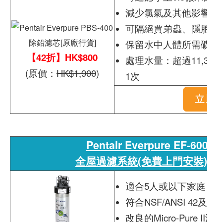
減少氯氣及其他影響食
可隔絕賈弟蟲、隱胞子
保留水中人體所需礦物
【42折】HK$800
處理水量：超過11,30
(原價：
HK$1,900
)
1次
Pentair Everpure EF-600
全屋過濾系統(免費上門安裝)[原
適合5人或以下家庭
符合NSF/ANSI 42
改良的Micro-Pure 