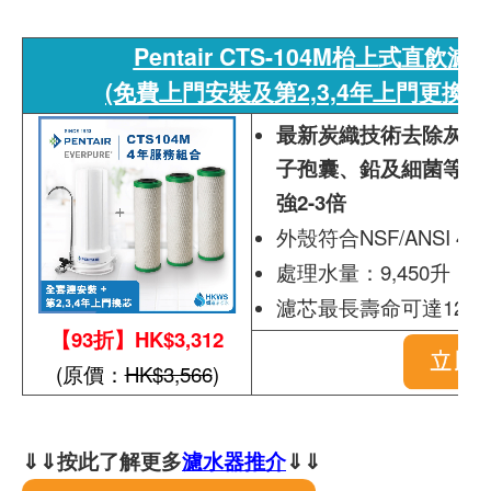
Pentair CTS-104M枱上式直飲
(免費上門安裝及第2,3,4年上門更換濾
最新炭織技術去除灰塵
子孢囊、鉛及細菌等，
強2-3倍
外殼符合NSF/ANSI 42
處理水量：9,450升
濾芯最長壽命可達12個
【93折】HK$3,312
(原價：
HK$3,566
)
⇓⇓按此了解更多
濾水器推介
⇓⇓