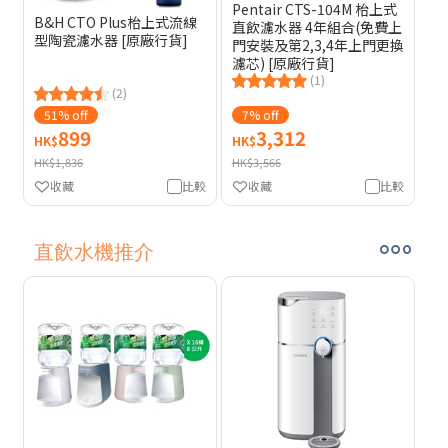
Pentair CTS-104M 枱上式
B&H CTO Plus枱上式流線
直飲濾水器 4年組合(免費上
型陶瓷濾水器 [原廠行貨]
門安裝及第2,3,4年上門更換
濾芯) [原廠行貨]
(1)
(2)
51% off
7% off
899
3,312
HK$
HK$
HK$1,836
HK$3,566
收藏
比較
收藏
比較
直飲水機推介