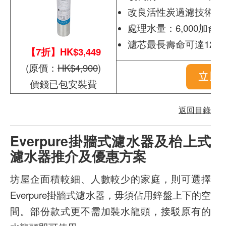
改良活性炭過濾技術
處理水量：6,000加侖(22
濾芯最長壽命可達12個
【7折】HK$3,449
(原價：
HK$4,900
)
價錢已包安裝費
返回目錄
Everpure掛牆式濾水器及枱上式
濾水器推介及優惠方案
坊屋企面積較細、人數較少的家庭，則可選擇
Everpure掛牆式濾水器，毋須佔用鋅盤上下的空
間。部份款式更不需加裝水龍頭，接駁原有的