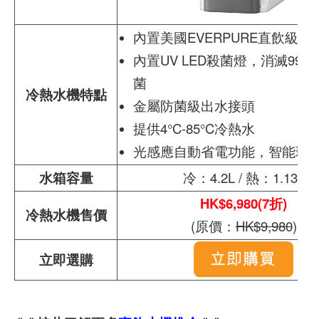
內置美國EVERPURE直飲級濾
內置UV LED殺菌燈，消滅99
菌
冷熱水機特點
金屬防菌級出水接頭
提供4°C-85°C冷熱水
光感應自動省電功能，智能環
水箱容量
冷：4.2L / 熱：1.13L
HK$6,980(7折)
冷熱水機售價
(原價：
HK$9,980
)
立即選購