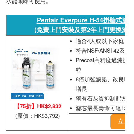
水龍頭即可使用。
Pentair Everpure H-54掛牆
(免費上門安裝及第2年上門更換濾芯)
適合4人或以下家庭
符合NSF/ANSI 42及5
Precoat高精度過濾
粒
6倍加強濾鉛、改良Micro
增長
獨有石灰質抑制配方抑
【75折】HK$2,832
濾芯最長壽命可達12個
(原價：
HK$3,792
)