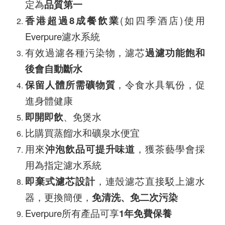
定為
品質第一
香港超過
8成餐飲業
(如四季酒店)使用
Everpure濾水系統
有效過濾各種污染物，濾芯
過濾功能飽和
後會自動斷水
保留人體所需礦物質
，令食水具氧份，促
進身體健康
即開即飲
、免煲水
比購買蒸餾水和礦泉水便宜
用來
沖泡飲品可提升味道
，獲茶藝學會採
用為指定濾水系統
即棄式濾芯設計
，連殼濾芯直接駁上濾水
器，更換簡便，
免清洗、免二次污染
Everpure所有產品可享
1年免費保養