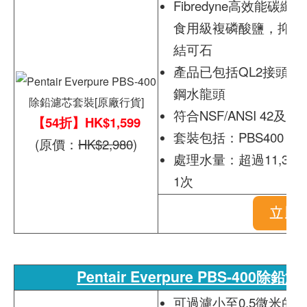
Fibredyne高效能
食用級複磷酸鹽，抑制
結可石
產品已包括QL2接頭 + 
鋼水龍頭
符合NSF/ANSI 42及5
【54折】HK$1,599
套裝包括：PBS400 
(原價：
HK$2,980
)
處理水量：超過11,30
1次
Pentair Everpure PBS-400除
可過濾小至0.5微米的