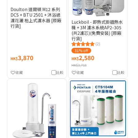
Doulton 道爾頓 M12 系列
DCS + BTU 2501 + 沐浴過
濾花灑 枱上式濾水器 [原廠
Luckboil - 即熱式掛牆熱水
行貨]
機 + 3M 濾水系統AP2-305
(共2濾芯)(免費安裝) [原廠
行貨]
(2)
31% off
3,870
2,580
HK$
HK$
HK$3,718
收藏
比較
收藏
比較