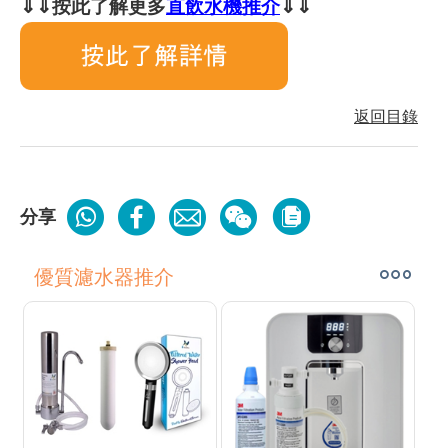
⇓⇓按此了解更多
直飲水機推介
⇓⇓
返回目錄
分享
優質濾水器推介