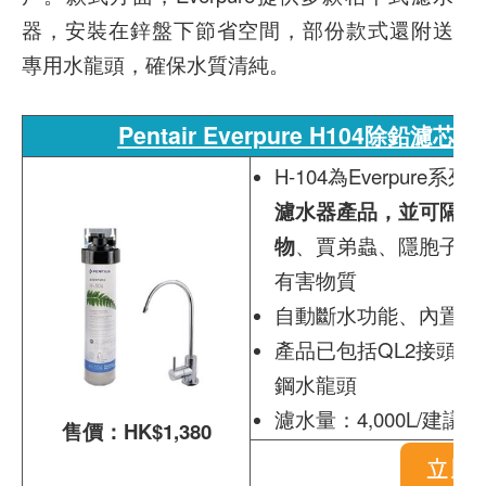
器，安裝在鋅盤下節省空間，部份款式還附送
專用水龍頭，確保水質清純。
Pentair Everpure H104除鉛濾
H-104為Everpure系列
濾水器產品，並可隔絕
物
、賈弟蟲、隱胞子蟲
有害物質
自動斷水功能、內置單
產品已包括QL2接頭 + 
鋼水龍頭
濾水量：4,000L/建
售價：HK$1,380