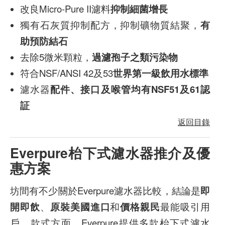
改良Micro-Pure II濾料
抑制細菌增長
獨有石灰質抑制配方，抑制礦物質結聚，
有
助預防結石
去除5微米顆粒，
過濾孢子之類污染物
符合NSF/ANSI 42及53
世界第一級飲用水標準
濾水器
配件、接口及喉管均有
NSF51及61認
証
返回目錄
Everpure枱下式濾水器推介及優
惠方案
坊間有不少關於Everpure濾水器比較，結論是
即
開即飲
、
原裝美國進口
和
價格親民
最能吸引用
戶。款式方面，Everpure提供多款枱下式濾水