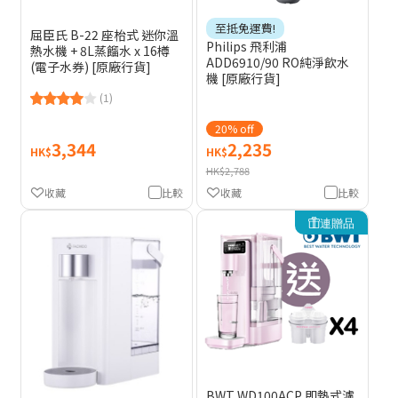
至抵免運費!
屈臣氏 B-22 座枱式 迷你溫
Philips 飛利浦
熱水機 + 8L蒸餾水 x 16樽
ADD6910/90 RO純淨飲水
(電子水券) [原廠行貨]
機 [原廠行貨]
(1)
20% off
3,344
2,235
HK$
HK$
HK$2,788
收藏
比較
收藏
比較
連贈品
BWT WD100ACP 即熱式濾