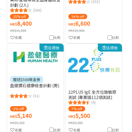
(101)
計劃 (2人)
(266)
35% off
34% off
8,400
6,600
HK$
HK$
HK$13,000
HK$10,000
收藏
比較
收藏
比較
送禮物
送禮物
贈送$500現金券
盈健鑽石健康檢查計劃 (男)
22PLUS IgE 全方位致敏原
(31)
測試 (專業版112項測試)
(4)
3% off
7% off
5,140
5,500
HK$
HK$
HK$5,320
HK$5,900
收藏
比較
收藏
比較