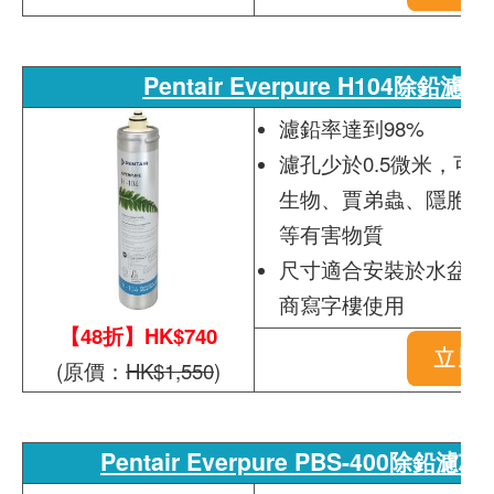
Pentair Everpure H104除鉛濾
濾鉛率達到98%
濾孔少於0.5微米，可
生物、賈弟蟲、隱胞子
等有害物質
尺寸適合安裝於水盆下
商寫字樓使用
【48折】HK$740
(原價：
HK$1,550
)
Pentair Everpure PBS-400除鉛