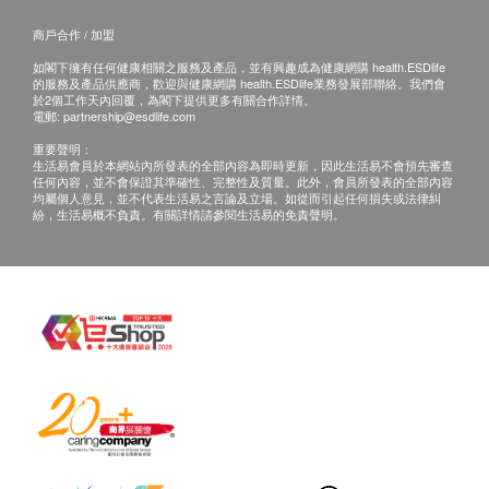
商戶合作 / 加盟
如閣下擁有任何健康相關之服務及產品，並有興趣成為健康網購 health.ESDlife
的服務及產品供應商，歡迎與健康網購 health.ESDlife業務發展部聯絡。我們會
於2個工作天內回覆，為閣下提供更多有關合作詳情。
電郵:
partnership@esdlife.com
重要聲明：
生活易會員於本網站內所發表的全部內容為即時更新，因此生活易不會預先審查
任何內容，並不會保證其準確性、完整性及質量。此外，會員所發表的全部內容
均屬個人意見，並不代表生活易之言論及立場。如從而引起任何損失或法律糾
紛，生活易概不負責。有關詳情請參閱生活易的免責聲明。