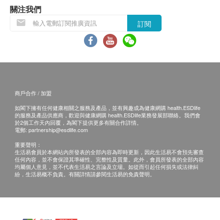
關注我們
訂閱
商戶合作 / 加盟
如閣下擁有任何健康相關之服務及產品，並有興趣成為健康網購 health.ESDlife
的服務及產品供應商，歡迎與健康網購 health.ESDlife業務發展部聯絡。我們會
於2個工作天內回覆，為閣下提供更多有關合作詳情。
電郵:
partnership@esdlife.com
重要聲明：
生活易會員於本網站內所發表的全部內容為即時更新，因此生活易不會預先審查
任何內容，並不會保證其準確性、完整性及質量。此外，會員所發表的全部內容
均屬個人意見，並不代表生活易之言論及立場。如從而引起任何損失或法律糾
紛，生活易概不負責。有關詳情請參閱生活易的免責聲明。