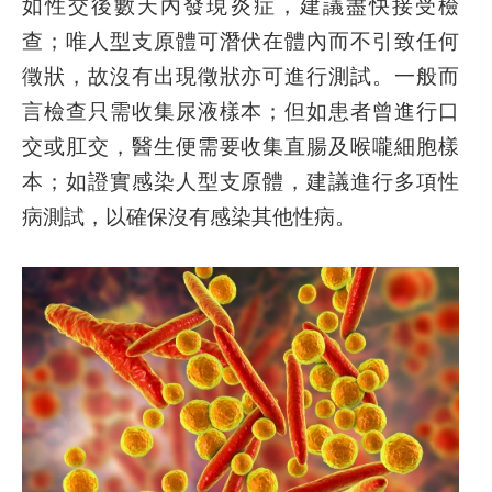
如性交後數天內發現炎症，建議盡快接受檢
查；唯人型支原體可潛伏在體內而不引致任何
徵狀，故沒有出現徵狀亦可進行測試。一般而
言檢查只需收集尿液樣本；但如患者曾進行口
交或肛交，醫生便需要收集直腸及喉嚨細胞樣
本；如證實感染人型支原體，建議進行多項性
病測試，以確保沒有感染其他性病。