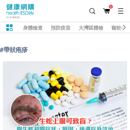
1
身體檢查
預防疫苗
大灣區體檢
寵物健
#帶狀疱疹