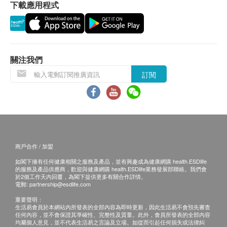
下載應用程式
關注我們
訂閱
商戶合作 / 加盟
如閣下擁有任何健康相關之服務及產品，並有興趣成為健康網購 health.ESDlife
的服務及產品供應商，歡迎與健康網購 health.ESDlife業務發展部聯絡。我們會
於2個工作天內回覆，為閣下提供更多有關合作詳情。
電郵:
partnership@esdlife.com
重要聲明：
生活易會員於本網站內所發表的全部內容為即時更新，因此生活易不會預先審查
任何內容，並不會保證其準確性、完整性及質量。此外，會員所發表的全部內容
均屬個人意見，並不代表生活易之言論及立場。如從而引起任何損失或法律糾