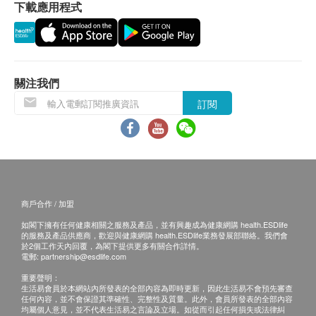
下載應用程式
關注我們
訂閱
商戶合作 / 加盟
如閣下擁有任何健康相關之服務及產品，並有興趣成為健康網購 health.ESDlife
的服務及產品供應商，歡迎與健康網購 health.ESDlife業務發展部聯絡。我們會
於2個工作天內回覆，為閣下提供更多有關合作詳情。
電郵:
partnership@esdlife.com
重要聲明：
生活易會員於本網站內所發表的全部內容為即時更新，因此生活易不會預先審查
任何內容，並不會保證其準確性、完整性及質量。此外，會員所發表的全部內容
均屬個人意見，並不代表生活易之言論及立場。如從而引起任何損失或法律糾