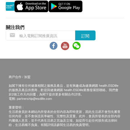
關注我們
訂閱
商戶合作 / 加盟
如閣下擁有任何健康相關之服務及產品，並有興趣成為健康網購 health.ESDlife
的服務及產品供應商，歡迎與健康網購 health.ESDlife業務發展部聯絡。我們會
於2個工作天內回覆，為閣下提供更多有關合作詳情。
電郵:
partnership@esdlife.com
重要聲明：
生活易會員於本網站內所發表的全部內容為即時更新，因此生活易不會預先審查
任何內容，並不會保證其準確性、完整性及質量。此外，會員所發表的全部內容
均屬個人意見，並不代表生活易之言論及立場。如從而引起任何損失或法律糾
紛，生活易概不負責。有關詳情請參閱生活易的免責聲明。