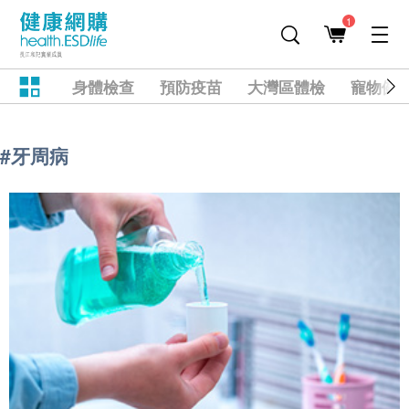
1
身體檢查
預防疫苗
大灣區體檢
寵物健
#牙周病