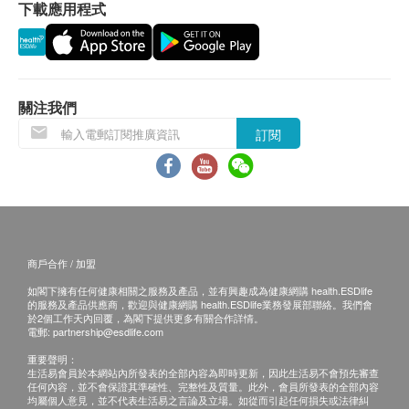
下載應用程式
關注我們
訂閱
商戶合作 / 加盟
如閣下擁有任何健康相關之服務及產品，並有興趣成為健康網購 health.ESDlife
的服務及產品供應商，歡迎與健康網購 health.ESDlife業務發展部聯絡。我們會
於2個工作天內回覆，為閣下提供更多有關合作詳情。
電郵:
partnership@esdlife.com
重要聲明：
生活易會員於本網站內所發表的全部內容為即時更新，因此生活易不會預先審查
任何內容，並不會保證其準確性、完整性及質量。此外，會員所發表的全部內容
均屬個人意見，並不代表生活易之言論及立場。如從而引起任何損失或法律糾