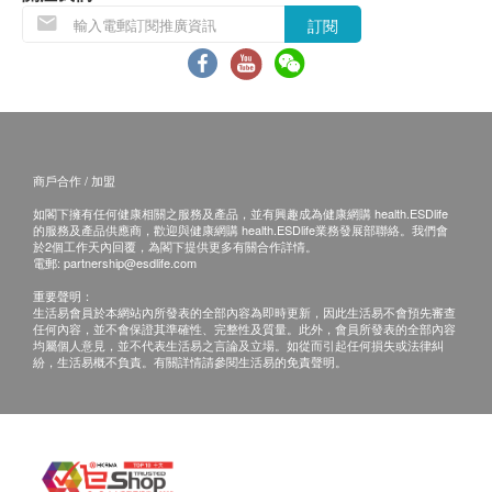
訂閱
商戶合作 / 加盟
如閣下擁有任何健康相關之服務及產品，並有興趣成為健康網購 health.ESDlife
的服務及產品供應商，歡迎與健康網購 health.ESDlife業務發展部聯絡。我們會
於2個工作天內回覆，為閣下提供更多有關合作詳情。
電郵:
partnership@esdlife.com
重要聲明：
生活易會員於本網站內所發表的全部內容為即時更新，因此生活易不會預先審查
任何內容，並不會保證其準確性、完整性及質量。此外，會員所發表的全部內容
均屬個人意見，並不代表生活易之言論及立場。如從而引起任何損失或法律糾
紛，生活易概不負責。有關詳情請參閱生活易的免責聲明。