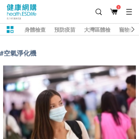
1
身體檢查
預防疫苗
大灣區體檢
寵物健
#空氣淨化機