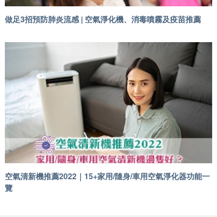
做足3招預防肺炎流感 | 空氣淨化機、消毒噴霧及疫苗推薦
空氣清新機推薦2022｜15+家用/隨身/車用空氣淨化器功能一
覽