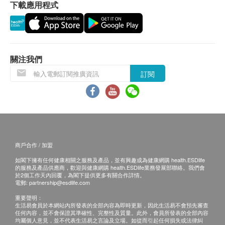
下載應用程式
關注我們
訂閱
商戶合作 / 加盟
如閣下擁有任何健康相關之服務及產品，並有興趣成為健康網購 health.ESDlife
的服務及產品供應商，歡迎與健康網購 health.ESDlife業務發展部聯絡。我們會
於2個工作天內回覆，為閣下提供更多有關合作詳情。
電郵:
partnership@esdlife.com
重要聲明：
生活易會員於本網站內所發表的全部內容為即時更新，因此生活易不會預先審查
任何內容，並不會保證其準確性、完整性及質量。此外，會員所發表的全部內容
均屬個人意見，並不代表生活易之言論及立場。如從而引起任何損失或法律糾