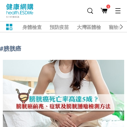
1
身體檢查
預防疫苗
大灣區體檢
寵物健
#膀胱癌