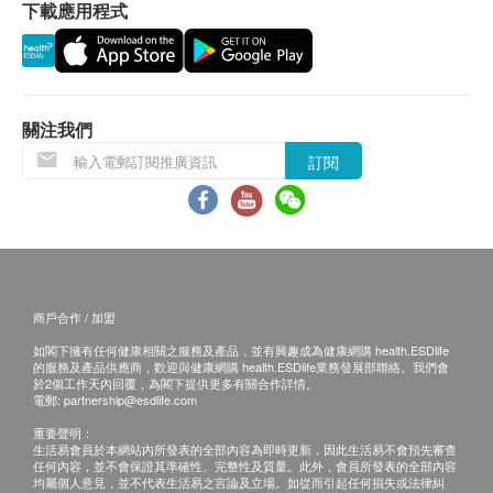
下載應用程式
關注我們
訂閱
商戶合作 / 加盟
如閣下擁有任何健康相關之服務及產品，並有興趣成為健康網購 health.ESDlife
的服務及產品供應商，歡迎與健康網購 health.ESDlife業務發展部聯絡。我們會
於2個工作天內回覆，為閣下提供更多有關合作詳情。
電郵:
partnership@esdlife.com
重要聲明：
生活易會員於本網站內所發表的全部內容為即時更新，因此生活易不會預先審查
任何內容，並不會保證其準確性、完整性及質量。此外，會員所發表的全部內容
均屬個人意見，並不代表生活易之言論及立場。如從而引起任何損失或法律糾