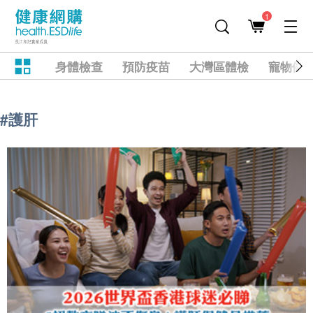
1
身體檢查
預防疫苗
大灣區體檢
寵物健
#護肝