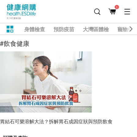
1
身體檢查
預防疫苗
大灣區體檢
寵物健
#飲食健康
胃結石可樂溶解大法？拆解胃石成因症狀與預防飲食