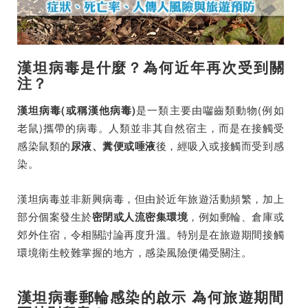
漢坦病毒是什麼？為何近年再次受到關
注？
是一類主要由囓齒類動物(例如
漢坦病毒(或稱漢他病毒)
老鼠)攜帶的病毒。人類並非其自然宿主，而是在接觸受
感染鼠類的
後，經吸入或接觸而受到感
尿液、糞便或唾液
染。
漢坦病毒並非新興病毒，但由於近年旅遊活動頻繁，加上
部分個案發生於
，例如郵輪、倉庫或
密閉或人流密集環境
郊外住宿，令相關討論再度升溫。特別是在旅遊期間接觸
環境衛生較難掌握的地方，感染風險便備受關注。
漢坦病毒郵輪感染的啟示 為何旅遊期間