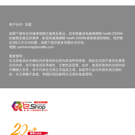
商戶合作 / 加盟
如閣下擁有任何健康相關之服務及產品，並有興趣成為健康網購 health.ESDlife
的服務及產品供應商，歡迎與健康網購 health.ESDlife業務發展部聯絡。我們會
於2個工作天內回覆，為閣下提供更多有關合作詳情。
電郵:
partnership@esdlife.com
重要聲明：
生活易會員於本網站內所發表的全部內容為即時更新，因此生活易不會預先審查
任何內容，並不會保證其準確性、完整性及質量。此外，會員所發表的全部內容
均屬個人意見，並不代表生活易之言論及立場。如從而引起任何損失或法律糾
紛，生活易概不負責。有關詳情請參閱生活易的免責聲明。