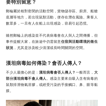
要特別留意？
郵輪屬於相對密閉的活動空間，貨物儲存區、廚房、船艙
底層等地方，若出現鼠類活動，便存在潛在風險。乘客人
數眾多，一旦有人在船上出現感染，容易引起恐慌。
雖然郵輪上的感染並不代表病毒會在人與人之間傳播，但
事件提醒大家，在旅途中仍需留意
住宿與活動環境的衛生
，尤其是涉及較少清潔或長時間關閉的空間。
狀況
漢坦病毒如何傳染？會否人傳人？
不少人最擔心的是：
一般而言，
漢坦病毒會否人傳人？
大
。感染主要來自吸入含有病毒的
部分漢坦病毒不會人傳人
鼠類排泄物氣溶膠，或經受污染的手接觸口、鼻、眼等黏
膜。