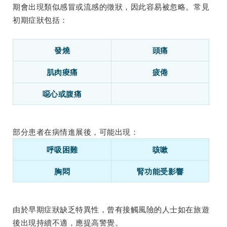
期會出現類似感冒或流感的徵狀，因此容易被忽略。常見
初期症狀包括：
發燒
頭痛
肌肉痠痛
疲倦
噁心或腹痛
部分患者在病情進展後，可能出現：
呼吸困難
咳嗽
胸悶
腎功能受影響
由於早期症狀缺乏特異性，曾有接觸風險的人士如在旅遊
後出現持續不適，應提高警覺。