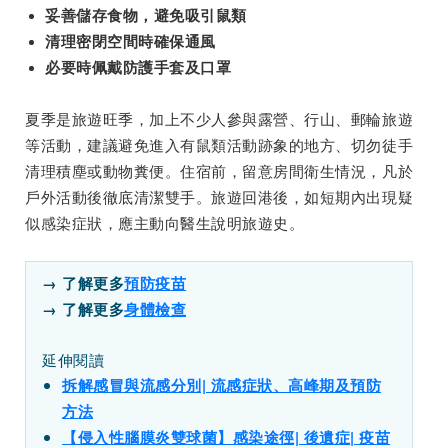
妥善儲存食物，避免吸引鼠類
清理密閉空間時確保通風
必要時佩戴防護手套及口罩
夏季是旅遊旺季，加上不少人參與露營、行山、郵輪旅遊
等活動，建議避免進入有鼠類活動跡象的地方、切勿徒手
清理積塵或動物糞便。住宿前，留意房間衛生情況，凡於
戶外活動後徹底清潔雙手。旅遊回港後，如短期內出現疑
似感染症狀，應主動向醫生說明旅遊史。
→ 了解更多
預防疫苗
→ 了解更多
身體檢查
延伸閱讀
拆解感冒與流感分別| 流感症狀、高峰期及預防
方法
【侵入性腦膜炎雙球菌】感染途徑| 後遺症| 疫苗