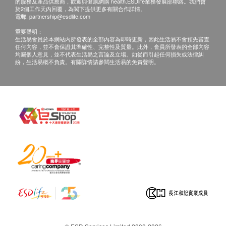
的服務及產品供應商，歡迎與健康網購 health.ESDlife業務發展部聯絡。我們會
於2個工作天內回覆，為閣下提供更多有關合作詳情。
電郵:
partnership@esdlife.com
重要聲明：
生活易會員於本網站內所發表的全部內容為即時更新，因此生活易不會預先審查
任何內容，並不會保證其準確性、完整性及質量。此外，會員所發表的全部內容
均屬個人意見，並不代表生活易之言論及立場。如從而引起任何損失或法律糾
紛，生活易概不負責。有關詳情請參閱生活易的免責聲明。