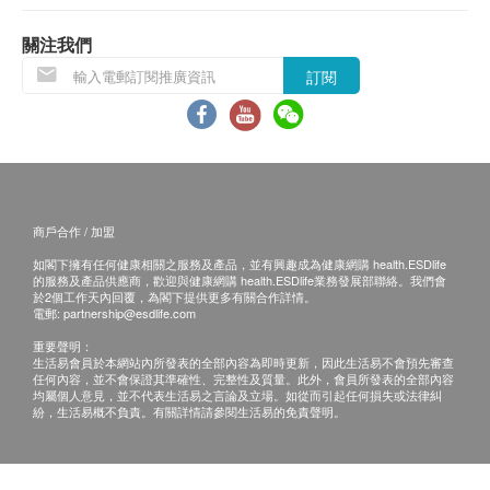
關注我們
訂閱
商戶合作 / 加盟
如閣下擁有任何健康相關之服務及產品，並有興趣成為健康網購 health.ESDlife
的服務及產品供應商，歡迎與健康網購 health.ESDlife業務發展部聯絡。我們會
於2個工作天內回覆，為閣下提供更多有關合作詳情。
電郵:
partnership@esdlife.com
重要聲明：
生活易會員於本網站內所發表的全部內容為即時更新，因此生活易不會預先審查
任何內容，並不會保證其準確性、完整性及質量。此外，會員所發表的全部內容
均屬個人意見，並不代表生活易之言論及立場。如從而引起任何損失或法律糾
紛，生活易概不負責。有關詳情請參閱生活易的免責聲明。