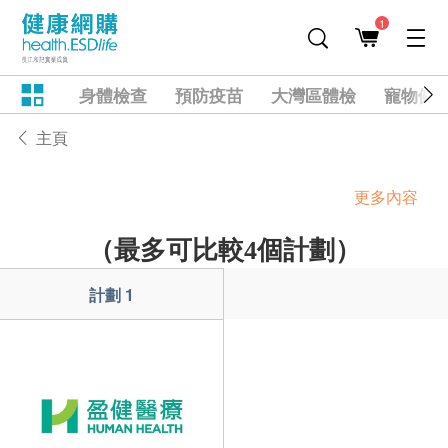
1
身體檢查
預防疫苗
大灣區體檢
寵物健
主頁
更多內容
（最多可比較4個計劃）
計劃 1