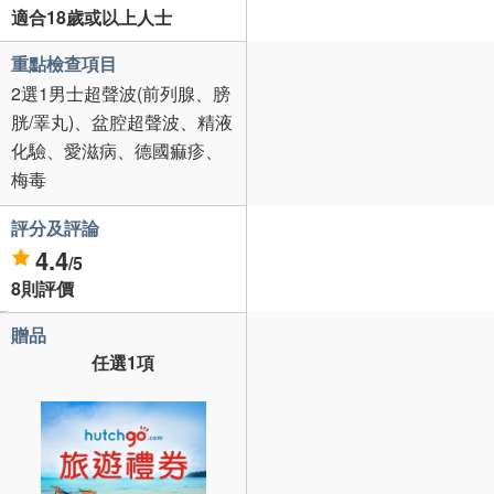
適合18歲或以上人士
重點檢查項目
2選1男士超聲波(前列腺、膀
胱/睪丸)、盆腔超聲波、精液
化驗、愛滋病、德國痲疹、
梅毒
評分及評論
4.4
/5
8則評價
贈品
任選1項