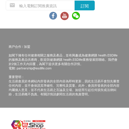
訂閱
商戶合作 / 加盟
如閣下擁有任何健康相關之服務及產品，並有興趣成為健康網購 health.ESDlife
的服務及產品供應商，歡迎與健康網購 health.ESDlife業務發展部聯絡。我們會
於2個工作天內回覆，為閣下提供更多有關合作詳情。
電郵:
partnership@esdlife.com
重要聲明：
生活易會員於本網站內所發表的全部內容為即時更新，因此生活易不會預先審查
任何內容，並不會保證其準確性、完整性及質量。此外，會員所發表的全部內容
均屬個人意見，並不代表生活易之言論及立場。如從而引起任何損失或法律糾
紛，生活易概不負責。有關詳情請參閱生活易的免責聲明。