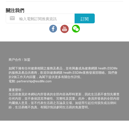
關注我們
訂閱
商戶合作 / 加盟
如閣下擁有任何健康相關之服務及產品，並有興趣成為健康網購 health.ESDlife
的服務及產品供應商，歡迎與健康網購 health.ESDlife業務發展部聯絡。我們會
於2個工作天內回覆，為閣下提供更多有關合作詳情。
電郵:
partnership@esdlife.com
重要聲明：
生活易會員於本網站內所發表的全部內容為即時更新，因此生活易不會預先審查
任何內容，並不會保證其準確性、完整性及質量。此外，會員所發表的全部內容
均屬個人意見，並不代表生活易之言論及立場。如從而引起任何損失或法律糾
紛，生活易概不負責。有關詳情請參閱生活易的免責聲明。