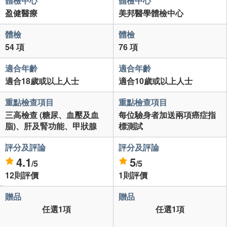
體檢中心
體檢中心
盈健醫療
美邦醫學體檢中心
體檢
體檢
54 項
76 項
適合年齡
適合年齡
適合18歲或以上人士
適合10歲或以上人士
重點檢查項目
重點檢查項目
三高檢查 (糖尿、血壓及血
每位驗身者加送兩項癌症指
脂)、肝及腎功能、甲狀腺
標測試
評分及評論
評分及評論
4.1
5
/5
/5
12則評價
1則評價
贈品
贈品
任選1項
任選1項