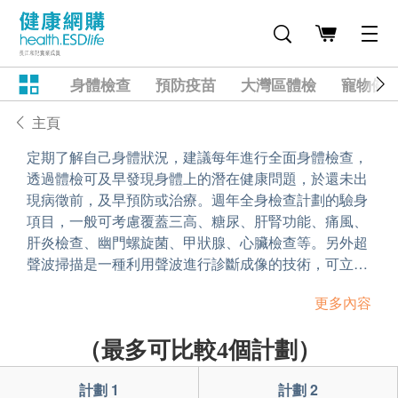
身體檢查
預防疫苗
大灣區體檢
寵物健
主頁
定期了解自己身體狀況，建議每年進行全面身體檢查，
透過體檢可及早發現身體上的潛在健康問題，於還未出
現病徵前，及早預防或治療。週年全身檢查計劃的驗身
項目，一般可考慮覆蓋三高、糖尿、肝腎功能、痛風、
肝炎檢查、幽門螺旋菌、甲狀腺、心臟檢查等。另外超
聲波掃描是一種利用聲波進行診斷成像的技術，可立刻
了解身體內會否有一些異常狀況。所以在比較或訂購健
更多內容
康檢查計劃時，可因應個人的需要，家族病史或體檢項
目，選擇一個最適合自己的身體檢查計劃。
（最多可比較4個計劃）
計劃 1
計劃 2