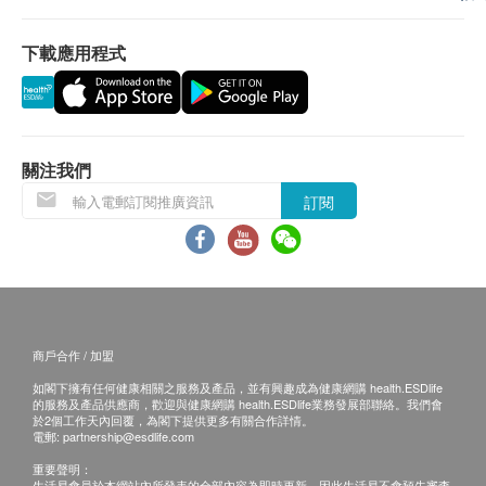
下載應用程式
關注我們
訂閱
商戶合作 / 加盟
如閣下擁有任何健康相關之服務及產品，並有興趣成為健康網購 health.ESDlife
的服務及產品供應商，歡迎與健康網購 health.ESDlife業務發展部聯絡。我們會
於2個工作天內回覆，為閣下提供更多有關合作詳情。
電郵:
partnership@esdlife.com
重要聲明：
生活易會員於本網站內所發表的全部內容為即時更新，因此生活易不會預先審查