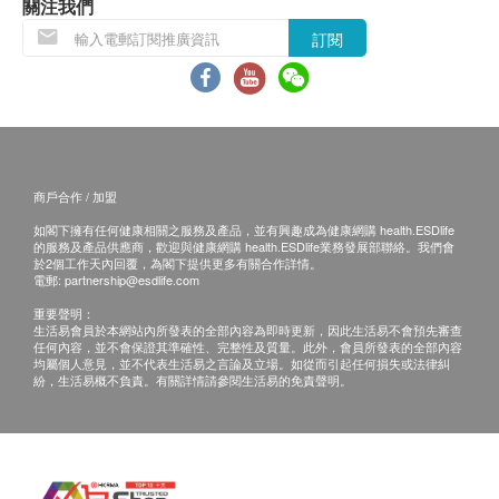
關注我們
訂閱
商戶合作 / 加盟
如閣下擁有任何健康相關之服務及產品，並有興趣成為健康網購 health.ESDlife
的服務及產品供應商，歡迎與健康網購 health.ESDlife業務發展部聯絡。我們會
於2個工作天內回覆，為閣下提供更多有關合作詳情。
電郵:
partnership@esdlife.com
重要聲明：
生活易會員於本網站內所發表的全部內容為即時更新，因此生活易不會預先審查
任何內容，並不會保證其準確性、完整性及質量。此外，會員所發表的全部內容
均屬個人意見，並不代表生活易之言論及立場。如從而引起任何損失或法律糾
紛，生活易概不負責。有關詳情請參閱生活易的免責聲明。