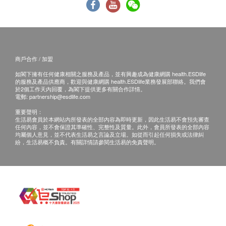
商戶合作 / 加盟
如閣下擁有任何健康相關之服務及產品，並有興趣成為健康網購 health.ESDlife
的服務及產品供應商，歡迎與健康網購 health.ESDlife業務發展部聯絡。我們會
於2個工作天內回覆，為閣下提供更多有關合作詳情。
電郵:
partnership@esdlife.com
重要聲明：
生活易會員於本網站內所發表的全部內容為即時更新，因此生活易不會預先審查
任何內容，並不會保證其準確性、完整性及質量。此外，會員所發表的全部內容
均屬個人意見，並不代表生活易之言論及立場。如從而引起任何損失或法律糾
紛，生活易概不負責。有關詳情請參閱生活易的免責聲明。