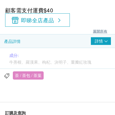
顧客需支付運費$40
即睇全店產品
展開所有
詳情
產品詳情
成分:
牛蒡根、羅漢果、枸杞、決明子、重瓣紅玫瑰
沖調方法:
茶 / 茶包 / 茶葉
加入沸水沖泡4-6分鐘，即可飲用。
訂購及查詢