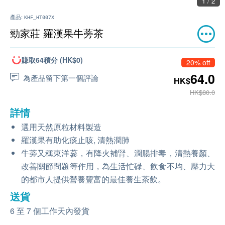
1 / 2
產品:
KHF_HT007X
勁家莊 羅漢果牛蒡茶
賺取64積分 (HK$0)
20% off
64.0
為產品留下第一個評論
HK$
HK$80.0
詳情
選用天然原粒材料製造
羅漢果有助化痰止咳, 清熱潤肺
牛蒡又稱東洋蔘，有降火補腎、潤腸排毒，清熱養顏、
改善關節問題等作用，為生活忙碌、飲食不均、壓力大
的都市人提供營養豐富的最佳養生茶飲。
送貨
6 至 7 個工作天內發貨