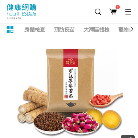
1
身體檢查
預防疫苗
大灣區體檢
寵物健