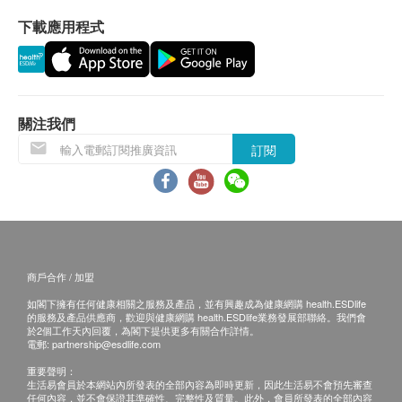
確認客戶成功付款後，卓健醫療服務有限公司將於
下載應用程式
3個工作天的辦公時間內，致電客戶預約疫苗注射
的時間及地點，客戶亦可以致電 8100 8138 或
Whatsapp
8301 8301
預約。
客戶必須於預約當天出示身份證及訂購確認信或電
關注我們
郵以確認身份。
預防疫苗產品有效期為6個月，客戶必須於6個月內
訂閱
（由確認付款日期起計）接受有關注射，逾期作
廢。
訂購一經確認，不設更改已訂購的計劃，轉讓給第
三者及／或退款。
客戶注射肝炎疫苗或肝炎混合疫苗前必須出示3個
商戶合作 / 加盟
月內的肝炎抗原及抗體測試報告，以確定是否合適
如閣下擁有任何健康相關之服務及產品，並有興趣成為健康網購 health.ESDlife
接受疫苗注射。如未能出示有效報告，需另外支付
的服務及產品供應商，歡迎與健康網購 health.ESDlife業務發展部聯絡。我們會
於2個工作天內回覆，為閣下提供更多有關合作詳情。
血液化驗費用。
電郵:
partnership@esdlife.com
指定疫苗計劃費用已包括首次注射前的醫生會診。
重要聲明：
若經醫生評估後，閣下並不適合進行疫苗注射，將
生活易會員於本網站內所發表的全部內容為即時更新，因此生活易不會預先審查
任何內容，並不會保證其準確性、完整性及質量。此外，會員所發表的全部內容