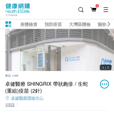
1
身體檢查
預防疫苗
大灣區體檢
寵物健
2 / 7
產品:
LV09
卓健醫療 SHINGRIX 帶狀皰疹 / 生蛇
(重組)疫苗 (2針)
卓健醫療體檢中心
3項目