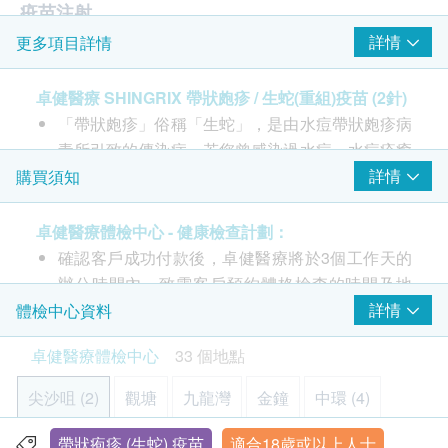
疫苗注射
詳情
更多項目詳情
注射疫苗前醫生評估
SHINGRIX 帶狀皰疹 / 生蛇 (重組) 疫苗 - 2針
卓健醫療 SHINGRIX 帶狀皰疹 / 生蛇(重組)疫苗 (2針)
由醫護人員負責注射程序
「帶狀皰疹」俗稱「生蛇」，是由水痘帶狀皰疹病
毒所引致的傳染病。若您曾感染過水痘，水痘痊癒
後帶狀皰疹病毒會潛藏在體內的神經系統。隨著年
詳情
購買須知
齡增長，免疫系統會日漸衰弱。帶狀皰疹病毒就可
能重新啟動，從而提高帶狀皰疹的發病風險。
卓健醫療體檢中心 - 健康檢查計劃：
Shingrix擁有超過90%預防功效的帶狀皰疹疫苗，
確認客戶成功付款後，卓健醫療將於3個工作天的
能預防「生蛇」及「生蛇」引起的後遺神經痛，並
辦公時間內，致電客戶預約體格檢查的時間及地
降低其他併發症的風險增加。
點，客戶亦可以致電 8100 8138 或 Whatsapp
詳情
體檢中心資料
8301 8301
預約。
卓健醫療體檢中心
33 個地點
接種方式：
客戶必須於預約當天出示身份證及訂購確認信或電
肌肉注射
郵以確認身份。
尖沙咀 (2)
觀塘
九龍灣
金鐘
中環 (4)
須合共接種2針，才能全面發揮效用
體格檢查計劃只適用於18歲或以上人士。
第二針：須於注射第一針後相隔二至六個月接種。
體格檢查計劃不適用於星期日及公眾假期。
帶狀疱疹 (生蛇) 疫苗
適合18歲或以上人士
鰂魚涌 (2)
沙田 (4)
屯門 (2)
元朗 (2)
青衣