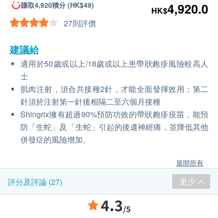
賺取4,920積分 (HK$49)
4,920.0
HK$
27則評價
建議給
適用於50歲或以上/18歲或以上患帶狀皰疹風險較高人
士
肌肉注射，須合共接種2針，才能全面發揮效用；第二
針須於注射第一針後相隔二至六個月接種
Shingrix擁有超過90%預防功效的帶狀皰疹疫苗，能預
防「生蛇」及「生蛇」引起的後遺神經痛，並降低其他
併發症的風險增加。
展開所有
更少
評分及評論 (27)
4.3
/5