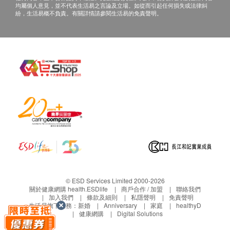
需支付醫生診症費用HK$300，餘下差額將會退
均屬個人意見，並不代表生活易之言論及立場。如從而引起任何損失或法律糾
紛，生活易概不負責。有關詳情請參閱生活易的免責聲明。
回。
如有爭議，健康網購health.ESDlife保留最後決定
權。
所有預防疫苗產品並非作為醫務診斷或治療用途。
任何疫苗的提供會視供應情況而定，購買或預約後
可能無法保證供應
預防疫苗產品不適用於佐敦卓健診斷及放射中心。
卓健醫療體檢中心 - 眼科檢查：
確認客戶成功付款後，卓健醫療將於3個工作天辦
公時間內，致電客戶預約的時間及地點，客戶亦可
以致熱線8100 8138預約。
客戶必須於預約當天出示身份證及訂購確認信(列
© ESD Services Limited 2000-2026
印本或電子版本)以確認身份。
關於健康網購 health.ESDlife
商戶合作 / 加盟
聯絡我們
加入我們
條款及細則
私隱聲明
免責聲明
此產品只適用於3歲或以上人士。
生活易旗下業務：
新婚
Anniversary
家庭
healthyD
健康網購
Digital Solutions
產品不適用於星期日及公眾假期 。
本產品有效期為6個月，客戶必須於6個月內 (由確