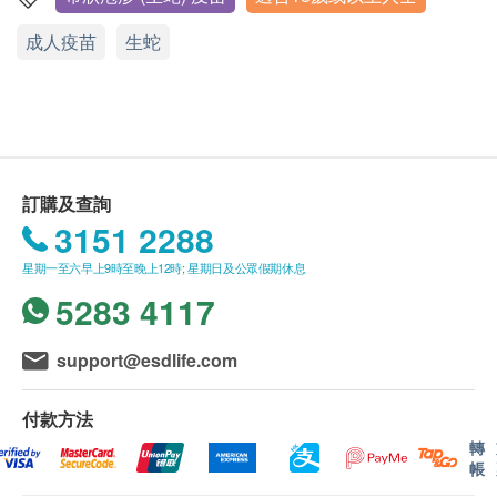
眼科檢查計劃不適用於星期六，星期日及公眾假
成人疫苗
生蛇
備註：
期。
將軍澳
北角
銅鑼灣 (3)
旺角 (2)
佐敦 (2)
如閣下有以下任何一種情況，請在接受疫苗注射前諮
本體格檢查計劃有效期為6個月，客戶必須於6個月
詢閣下醫生之專業意見：
東涌
馬鞍山
赤柱
樂富
內（由確認付款日期起計）接受有關檢查，逾期作
對疫苗中的任何成分過敏
廢。
對藥物或疫苗有過敏反應
九龍尖沙咀漢口道 28 號亞太中心 6 樓 608 - 613 室
進行健康檢查後，一般情況下，需大概7-14個工作
天跟進檢查報告，工作天不包括星期六、日及公眾
訂購及查詢
顯示地圖
*此疫苗計劃必須經醫生評估是否適合進行疫苗注射。
假期。 輪侯報告講解時間會因應不同情況 (如個別
3151 2288
若經醫生評估後，客戶並不適合進行疫苗注射，將需
星期一至五︰8:30a.m. – 1:00p.m.; 2:00p.m. – 5:30p.m.
化驗項目所需時間或客人指明特定時段)而有所延
星期一至六早上9時至晚上12時; 星期日及公眾假期休息
星期六︰8:30a.m. – 1:00p.m.
支付醫生診症費用HKD300，餘下差額將會退回。如
長。
星期日及公眾假期︰休息
5283 4117
客戶已注射第一針疫苗，將不設更改已訂購的計劃，
訂購一經確認，不設更改已訂購的計劃，轉讓給第
轉讓給第三者及／或退款。如有爭議，健康網購
三者及／或退款。
support@esdlife.com
health.ESDlife 及 卓健醫療體檢中心 保留最後決定
港鐵九龍站機場快綫抵站大堂L2,KOW83商鋪
如有爭議，健康網購health.ESDlife保留最後決定
權。
權。
顯示地圖
付款方法
所有體格檢查並非作為醫務診斷或治療用途。
轉
星期一至五︰9:00a.m. – 1:30p.m.; 2:30p.m. – 6:30p.m.
帳
星期六︰9:00a.m. – 1:00p.m.
卓健醫療體檢中心 - 預防疫苗（流感疫苗 除外）：
星期日及公眾假期︰休息