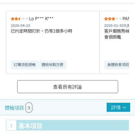
Lo P*** K***
PANG 
2026-04-23
2026-01-30
九龍站
已约定時間打針，仍等1個多小時
客戶服務熱線長
會很困難
訂購流程順暢
體檢地點方便
身體檢查項目全
查看所有評論
詳情
體檢項目
3
1
基本項目