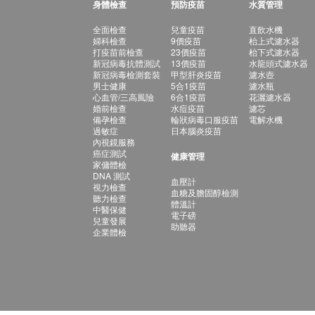
身體檢查
預防疫苗
水質管理
全面檢查
兒童疫苗
直飲水機
婦科檢查
9價疫苗
枱上式濾水器
打疫苗前檢查
23價疫苗
枱下式濾水器
新冠病毒抗體測試
13價疫苗
水龍頭式濾水器
新冠病毒檢測套裝
甲型肝炎疫苗
濾水壺
男士健康
5合1疫苗
濾水瓶
心血管/三高風險
6合1疫苗
花灑濾水器
婚前檢查
水痘疫苗
濾芯
備孕檢查
輪狀病毒口服疫苗
電解水機
過敏症
日本腦炎疫苗
內視鏡服務
癌症測試
健康管理
家傭體檢
DNA 測試
血壓計
視力檢查
血糖及膽固醇檢測
聽力檢查
體溫計
中醫保健
電子磅
兒童發展
助聽器
企業體檢