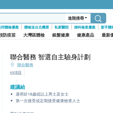
進階搜尋
美邦體檢優惠
體檢送台北機票
私家醫院
婦科檢查優惠
新手體
預防疫苗
大灣區體檢
銀髮健康
健康產品
最新
聯合醫務 智選自主驗身計劃
聯合醫務
69項目
建議給
適用於18歲或以上男士及女士
第一次接受或定期接受健康檢查人士