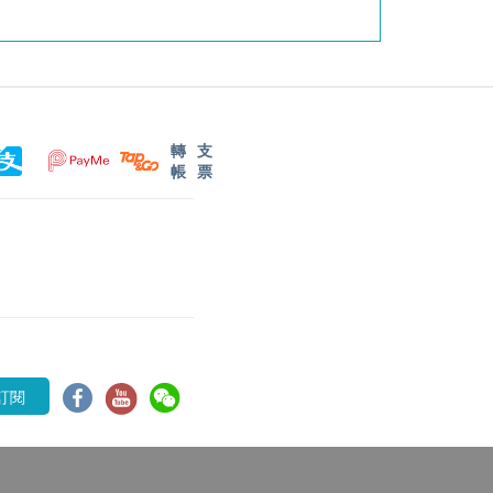
轉
支
帳
票
訂閱