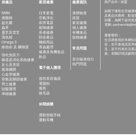
保健品
家居健康
健康資訊
商戶合作 / 加盟
如閣下擁有任何健康相關
NMN
日常家電
身體檢查
及產品供應商，歡迎與健
滴雞精
空氣淨化
疫苗
回覆，為閣下提供更
益生菌
廚房電器
家居健康
電郵:
partnership@es
蟲草
寵物健康
個人健康
靈芝及雲芝
長者健康
有機食品
重要聲明：
滴魚精
防疫產品
寵物健康
生活易會員於本網站
Omega 3
睡眠用品
容，並不會保證其準
維他命 及 礦物質
害蟲處理
常見問題
見，並不代表生活易
健康及有機食品
責。有關詳情請參閱
強化免疫力
飲品
首次驗身指引
腸道及消化系統健康
熱門問題
女士及美容
電子個人護理
瘦身纖體
心血管健康
面部美容儀器
骨骼及關節健康
電鬚刨
男士健康
風筒
頭髮護理
脫毛器
孕婦健康
休閑娛樂
運動智能手錶
運動耳機