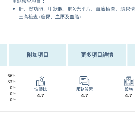
重點檢查項目：
肝、腎功能、甲狀腺、肺X光平片、血液檢查、泌尿
三高檢查 (糖尿、血壓及血脂)
附加項目
更多項目詳情
66%
33%
0%
服務質素
性價比
設施
0%
4.7
4.7
4.7
0%