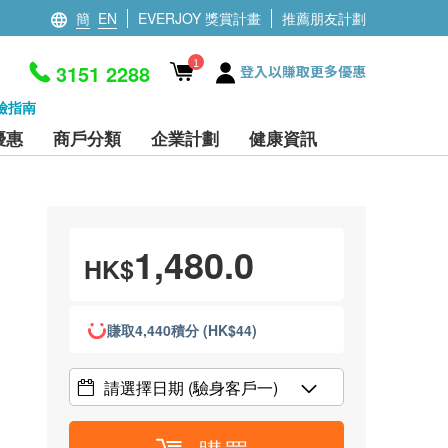
簡
EN
EVERJOY 獎賞計畫
推薦朋友計劃
1
3151 2288
登入以賺取更多優惠
檢指南
優惠
商戶分類
企業計劃
健康資訊
1,480.0
HK$
賺取4,440積分 (HK$44)
請選擇日期
(驗身客戶一)