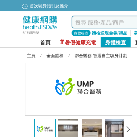
首次驗身指引及推介
體檢送現金券/禮品
身體檢查
首頁
暑假健康充電
身體檢查
主頁
/
全面體檢
/
聯合醫務 智選自主驗身計劃