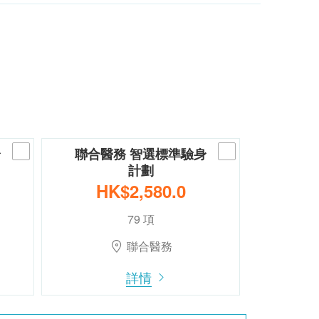
身
聯合醫務 智選標準驗身
計劃
HK$2,580.0
79 項
聯合醫務
詳情