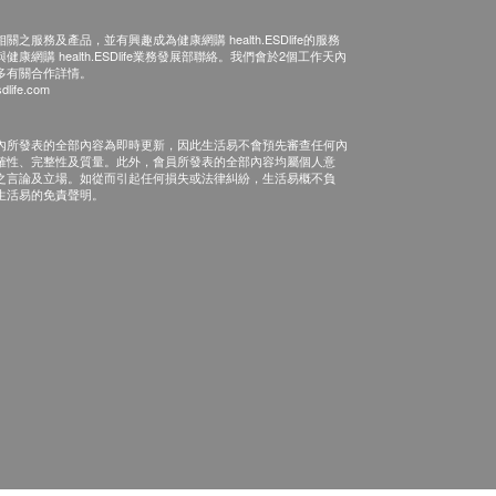
之服務及產品，並有興趣成為健康網購 health.ESDlife的服務
康網購 health.ESDlife業務發展部聯絡。我們會於2個工作天內
多有關合作詳情。
dlife.com
內所發表的全部內容為即時更新，因此生活易不會預先審查任何內
確性、完整性及質量。此外，會員所發表的全部內容均屬個人意
之言論及立場。如從而引起任何損失或法律糾紛，生活易概不負
生活易的免責聲明。