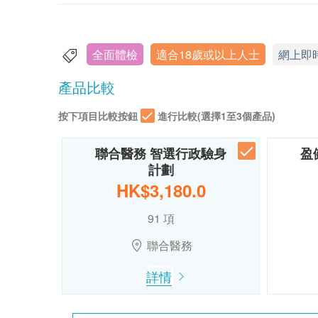
全面體檢
適合18歲或以上人士
網上即
產品比較
按下項目比較按鈕
進行比較(選擇1至3個產品)
聯合醫務 智選行政驗身
盈
計劃
HK$3,180.0
91 項
聯合醫務
詳情