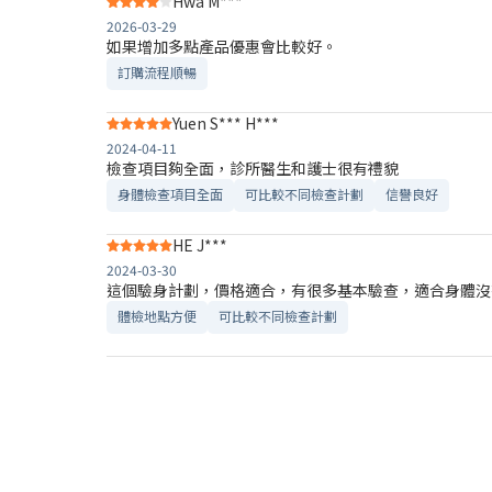
Hwa M***
2026-03-29
如果增加多點產品優惠會比較好。
訂購流程順暢
Yuen S*** H***
2024-04-11
檢查項目夠全面，診所醫生和護士很有禮貌
身體檢查項目全面
可比較不同檢查計劃
信譽良好
HE J***
2024-03-30
這個驗身計劃，價格適合，有很多基本驗查，適合身體沒
體檢地點方便
可比較不同檢查計劃