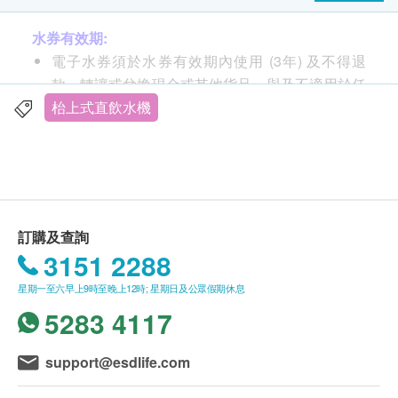
水券有效期:
電子水券須於水券有效期內使用 (3年) 及不得退
款、轉讓或兌換現金或其他貨品，與及不適用於任
何臨時更改的送貨地址。
枱上式直飲水機
送貨安排:
貨品安排於由確認訂購日起計七至十個工作天內，
依地區之貨期由
屈臣氏蒸餾水
送上。
送貨服務只限本地，送貨範圍包括港島、九龍及新
訂購及查詢
界的一般地區。
3151 2288
送貨服務不適用於
偏遠地區 (例如: 禁區) 、離島、
星期一至六早上9時至晚上12時; 星期日及公眾假期休息
愉景灣、流浮山、馬灣 (東涌市鎮除外)等地區及某
5283 4117
些偏遠區域或屈臣氏蒸餾水車輛難以到達之地方。
送貨費用:
support@esdlife.com
樽裝蒸餾水 : 客戶每次須訂購最少兩箱8公升/ 12公