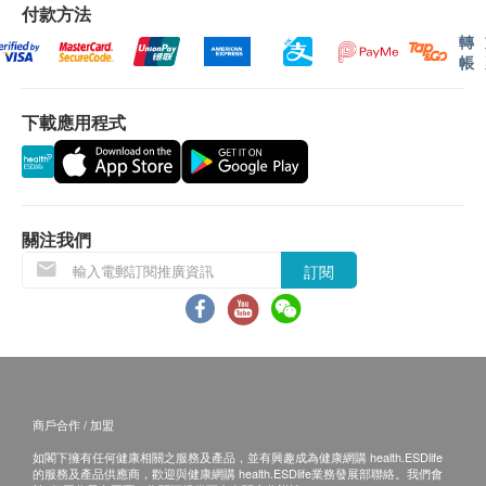
升/ 18公升裝蒸餾水方可享有免費送貨服務。
付款方法
水機 : 享免費送貨服務
轉
帳
***免費送貨服務 適用於港島、九龍及新界貨車能
下載應用程式
直接到達的地點及備有升降機能直接到達或步行不
多於20級樓梯之樓層。
位於無升降機設施的樓層或相應的送貨路程，由第
21至40級樓梯將收取每層每件貨品港幣5元的服務
費及每層每支貨品港幣5元的行政費。
關注我們
訂購須知
訂閱
健康網購health.ESDlife只接受在香港的指定送貨
的帳單地址的訂單。
訂購產品時，即表示客戶已同意按照本條款及細
則。客戶收到訂單確認通知電郵，屈臣氏蒸餾水會
與客戶確認接受訂單，並同時通知您送貨的時間和
商戶合作 / 加盟
日期。
如閣下擁有任何健康相關之服務及產品，並有興趣成為健康網購 health.ESDlife
倘若屈臣氏蒸餾水未能提供任何已訂購之產品或服
的服務及產品供應商，歡迎與健康網購 health.ESDlife業務發展部聯絡。我們會