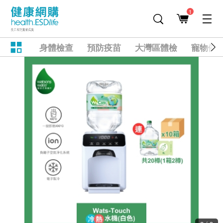
1
身體檢查
預防疫苗
大灣區體檢
寵物健