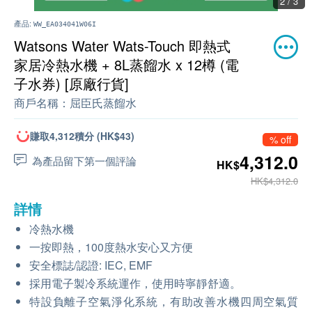
2 / 3
產品:
WW_EA034041W06I
Watsons Water Wats-Touch 即熱式
家居冷熱水機 + 8L蒸餾水 x 12樽 (電
子水券) [原廠行貨]
商戶名稱：
屈臣氏蒸餾水
賺取4,312積分 (HK$43)
% off
4,312.0
為產品留下第一個評論
HK$
HK$4,312.0
詳情
冷熱水機
一按即熱，100度熱水安心又方便
安全標誌/認證: IEC, EMF
採用電子製冷系統運作，使用時寧靜舒適。
特設負離子空氣淨化系統，有助改善水機四周空氣質