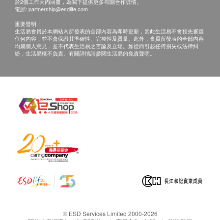
產品內附：
務，或因客戶所使用的信用咭導致之付款問題或任
於2個工作天內回覆，為閣下提供更多有關合作詳情。
電郵:
partnership@esdlife.com
何其他原因，屈臣氏蒸餾水有權拒絕接受該訂單。
Wats-Touch冷熱水機 : 1部
重要聲明：
倘若屈臣氏蒸餾水無法提供閣下訂單上的任何產品
8公升樽裝蒸餾水 x 12樽 (2樽x 6箱) (電子水券)
生活易會員於本網站內所發表的全部內容為即時更新，因此生活易不會預先審查
任何內容，並不會保證其準確性、完整性及質量。此外，會員所發表的全部內容
或服務，屈臣氏蒸餾水會透過電話或電郵通知閣
均屬個人意見，並不代表生活易之言論及立場。如從而引起任何損失或法律糾
Wats-Touch冷熱水機特性：
下。
紛，生活易概不負責。有關詳情請參閱生活易的免責聲明。
請點擊此處獲取詳情
https://www.watsons-water.com/
獨特輕觸式屏幕，設計時尚。
條款及細則
配備特大時鐘顯示，內置和諧音輕觸式按鍵。
出水口備有不同顏色燈光指示出水溫度。
水樽按金:
訂講１２公升或１８公升桶裝蒸餾水需繳交水樽按
Wats-Touch冷熱水機體積：
金，於首次送貨時繳交， 每樽收取HＫ＄２０，按
深度: 30.5 厘米
金將於退回水樽時退還。
保養:
闊度: 26 厘米
水機提供 1 年保養
高度: 35 厘米
HC99L-UFD、HC90L-UFD上冷水熱水機及Wats-
連8公升裝水高度: 63厘米
Touch提供12個月免費維修服務。
連12公升裝水高度: 64厘米
Wats-MiniS, B-22 及Wats-Touch Mini 水機及WWS
Wats-Touch冷熱水機規格：
88 RO免安裝溫熱過濾水機提供12個月免費自攜維
© ESD Services Limited 2000-2026