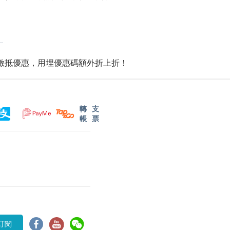
有激抵優惠，用埋優惠碼額外折上折！
轉
支
帳
票
訂閱