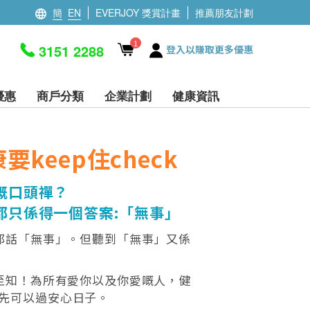
簡
EN
EVERJOY 獎賞計畫
推薦朋友計劃
1
3151 2288
登入以賺取更多優惠
優惠
商戶分類
企業計劃
健康資訊
keep住check
嘅口頭禪？
都只係得一個答案:「無事」
都話「無事」。但聽到「無事」又係
先至知！為所有愛你以及你愛嘅人，健
 無事先可以過安心日子。