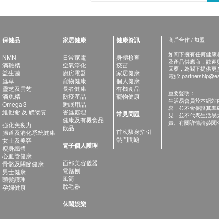
保健品
家居健康
健康資訊
商戶合作 / 加盟
如閣下擁有任何健康相關
NMN
日常家電
身體檢查
及產品供應商，歡迎與健
滴雞精
空氣淨化
疫苗
回覆，為閣下提供更
益生菌
廚房電器
家居健康
電郵:
partnership@es
蟲草
寵物健康
個人健康
靈芝及雲芝
長者健康
有機食品
重要聲明：
滴魚精
防疫產品
寵物健康
生活易會員於本網站
Omega 3
睡眠用品
容，並不會保證其準
維他命 及 礦物質
害蟲處理
常見問題
見，並不代表生活易
健康及有機食品
責。有關詳情請參閱
強化免疫力
飲品
首次驗身指引
腸道及消化系統健康
熱門問題
女士及美容
電子個人護理
瘦身纖體
心血管健康
面部美容儀器
骨骼及關節健康
電鬚刨
男士健康
風筒
頭髮護理
脫毛器
孕婦健康
休閑娛樂