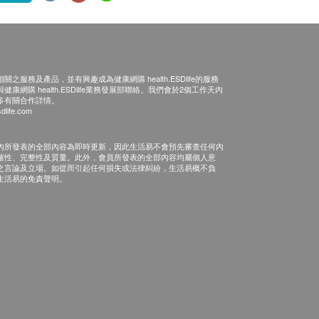
之服務及產品，並有興趣成為健康網購 health.ESDlife的服務
康網購 health.ESDlife業務發展部聯絡。我們會於2個工作天內
多有關合作詳情。
dlife.com
內所發表的全部內容為即時更新，因此生活易不會預先審查任何內
確性、完整性及質量。此外，會員所發表的全部內容均屬個人意
之言論及立場。如從而引起任何損失或法律糾紛，生活易概不負
生活易的免責聲明。