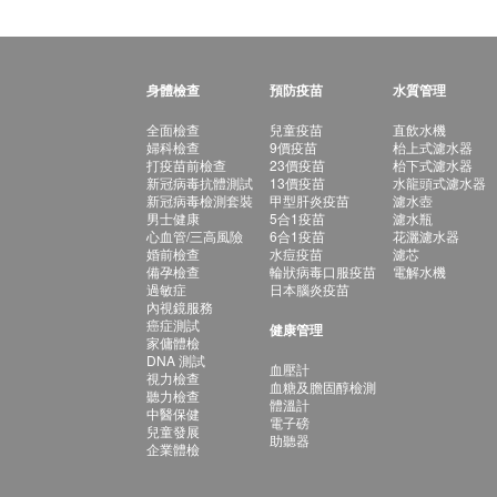
身體檢查
預防疫苗
水質管理
全面檢查
兒童疫苗
直飲水機
婦科檢查
9價疫苗
枱上式濾水器
打疫苗前檢查
23價疫苗
枱下式濾水器
新冠病毒抗體測試
13價疫苗
水龍頭式濾水器
新冠病毒檢測套裝
甲型肝炎疫苗
濾水壺
男士健康
5合1疫苗
濾水瓶
心血管/三高風險
6合1疫苗
花灑濾水器
婚前檢查
水痘疫苗
濾芯
備孕檢查
輪狀病毒口服疫苗
電解水機
過敏症
日本腦炎疫苗
內視鏡服務
癌症測試
健康管理
家傭體檢
DNA 測試
血壓計
視力檢查
血糖及膽固醇檢測
聽力檢查
體溫計
中醫保健
電子磅
兒童發展
助聽器
企業體檢