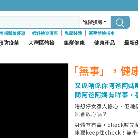
進階搜尋
美邦體檢優惠
婦科檢查優惠
私家醫院
新手體檢指南
預防疫苗
大灣區體檢
銀髮健康
健康產品
最新
「無事」，健康要
又係唔係你阿爸阿媽
問阿爸阿媽有咩事，
唔想仔女家人擔心，佢哋
咪會放心呢？
身體有冇事，check咗
康要keep住check !