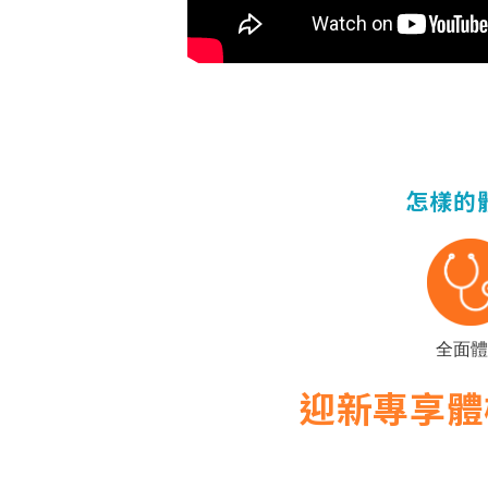
怎樣的
全面體
迎新專享體檢