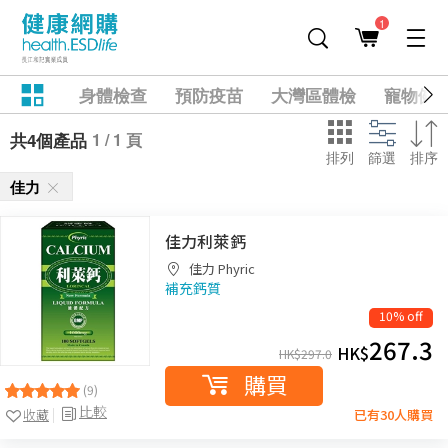
1
身體檢查
預防疫苗
大灣區體檢
寵物健
1 / 1 頁
共4個產品
排列
篩選
排序
佳力
佳力利萊鈣
佳力 Phyric
補充鈣質
10% off
267.3
HK$
HK$
297.0
購買
(9)
比較
收藏
已有30人購買