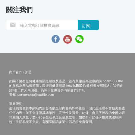
關注我們
訂閱
商戶合作 / 加盟
如閣下擁有任何健康相關之服務及產品，並有興趣成為健康網購 health.ESDlife
的服務及產品供應商，歡迎與健康網購 health.ESDlife業務發展部聯絡。我們會
於2個工作天內回覆，為閣下提供更多有關合作詳情。
電郵:
partnership@esdlife.com
重要聲明：
生活易會員於本網站內所發表的全部內容為即時更新，因此生活易不會預先審查
任何內容，並不會保證其準確性、完整性及質量。此外，會員所發表的全部內容
均屬個人意見，並不代表生活易之言論及立場。如從而引起任何損失或法律糾
紛，生活易概不負責。有關詳情請參閱生活易的免責聲明。