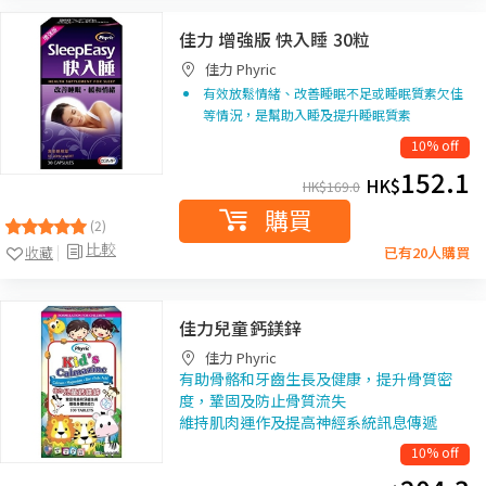
佳力 增強版 快入睡 30粒
佳力 Phyric
有效放鬆情緒、改善睡眠不足或睡眠質素欠佳
等情況，是幫助入睡及提升睡眠質素
10% off
152.1
HK$
HK$
169.0
購買
(2)
比較
收藏
已有20人購買
佳力兒童鈣鎂鋅
佳力 Phyric
有助骨骼和牙齒生長及健康，提升骨質密
度，鞏固及防止骨質流失
維持肌肉運作及提高神經系統訊息傳遞
10% off