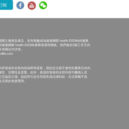
訂閱
之服務及產品，並有興趣成為健康網購 health.ESDlife的服務
康網購 health.ESDlife業務發展部聯絡。我們會於2個工作天內
多有關合作詳情。
dlife.com
內所發表的全部內容為即時更新，因此生活易不會預先審查任何內
確性、完整性及質量。此外，會員所發表的全部內容均屬個人意
之言論及立場。如從而引起任何損失或法律糾紛，生活易概不負
生活易的免責聲明。