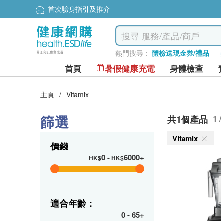
首次驗身指引及推介
熱門搜尋：
體檢送現金券/禮品
首頁
暑假健康充電
身體檢查
主頁
/
Vitamix
篩選
共1個產品
1 
Vitamix
價錢
0
-
6000+
HK$
HK$
適合年齡 :
0
-
65+