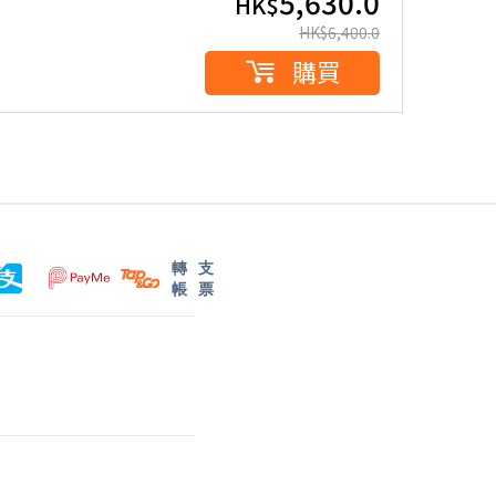
5,630.0
HK$
HK$
6,400.0
購買
轉
支
帳
票