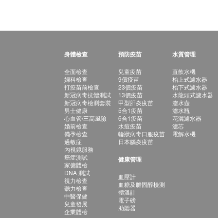
身體檢查
預防疫苗
水質管理
全面檢查
兒童疫苗
直飲水機
婦科檢查
9價疫苗
枱上式濾水器
打疫苗前檢查
23價疫苗
枱下式濾水器
新冠病毒抗體測試
13價疫苗
水龍頭式濾水器
新冠病毒檢測套裝
甲型肝炎疫苗
濾水壺
男士健康
5合1疫苗
濾水瓶
心血管/三高風險
6合1疫苗
花灑濾水器
婚前檢查
水痘疫苗
濾芯
備孕檢查
輪狀病毒口服疫苗
電解水機
過敏症
日本腦炎疫苗
內視鏡服務
癌症測試
健康管理
家傭體檢
DNA 測試
血壓計
視力檢查
血糖及膽固醇檢測
聽力檢查
體溫計
中醫保健
電子磅
兒童發展
助聽器
企業體檢