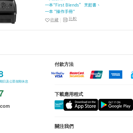
一本"First Blends” 烹飪書、
一本 "操作手冊"
比較
收藏
付款方法
8
星期日及公眾假期休息
7
下載應用程式
.com
關注我們