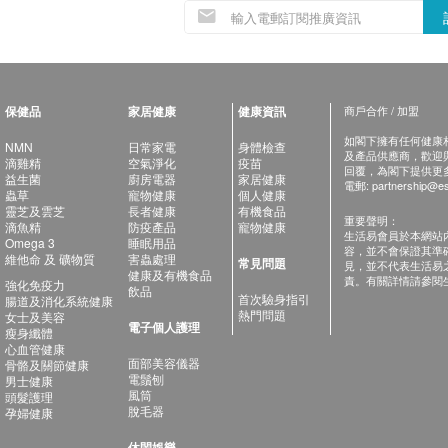
保健品
家居健康
健康資訊
商戶合作 / 加盟
如閣下擁有任何健康相關
NMN
日常家電
身體檢查
及產品供應商，歡迎與健
滴雞精
空氣淨化
疫苗
回覆，為閣下提供更
益生菌
廚房電器
家居健康
電郵:
partnership@es
蟲草
寵物健康
個人健康
靈芝及雲芝
長者健康
有機食品
重要聲明：
滴魚精
防疫產品
寵物健康
生活易會員於本網站
Omega 3
睡眠用品
容，並不會保證其準
維他命 及 礦物質
害蟲處理
常見問題
見，並不代表生活易
健康及有機食品
責。有關詳情請參閱
強化免疫力
飲品
首次驗身指引
腸道及消化系統健康
熱門問題
女士及美容
電子個人護理
瘦身纖體
心血管健康
面部美容儀器
骨骼及關節健康
電鬚刨
男士健康
風筒
頭髮護理
脫毛器
孕婦健康
休閑娛樂