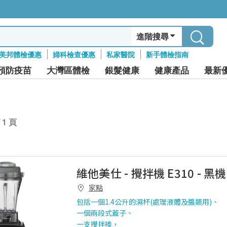
進階搜尋
美邦體檢優惠
婦科檢查優惠
私家醫院
新手體檢指南
預防疫苗
大灣區體檢
銀髮健康
健康產品
最新
/ 1 頁
維他美仕 - 攪拌機 E310 - 黑
家點
包括一個1.4公升的濕杯(處理液體及醬類用)、
一個兩段式蓋子、
一支攪拌捧，