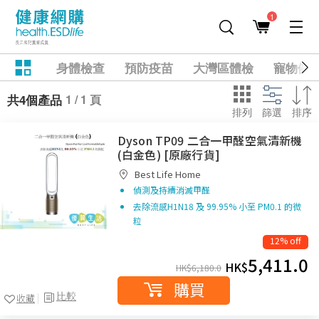
1
身體檢查
預防疫苗
大灣區體檢
寵物健
1 / 1 頁
共4個產品
排列
篩選
排序
Dyson TP09 二合一甲醛空氣清新機
(白金色) [原廠行貨]
Best Life Home
偵測及持續消滅甲醛
去除流感H1N18 及 99.95% 小至 PM0.1 的微
粒
12% off
5,411.0
HK$
HK$
6,180.0
購買
比較
收藏