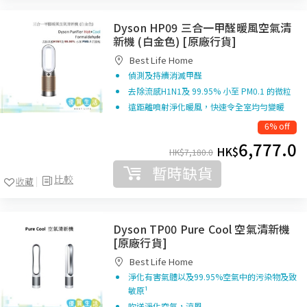
Dyson HP09 三合一甲醛暖風空氣清
新機 (白金色) [原廠行貨]
Best Life Home
偵測及持續消滅甲醛
去除流感H1N1及 99.95% 小至 PM0.1 的微粒
遠距離噴射淨化暖風，快速令全室均勻變暖
6% off
6,777.0
HK$
HK$
7,180.0
暫時缺貨
比較
收藏
Dyson TP00 Pure Cool 空氣清新機
[原廠行貨]
Best Life Home
淨化有害氣體以及99.95%空氣中的污染物及致
敏原¹
吹送淨化空氣，涼風