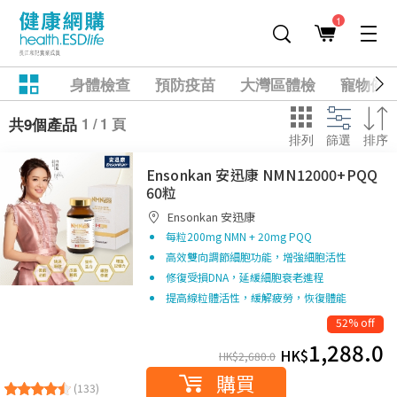
1
身體檢查
預防疫苗
大灣區體檢
寵物健
1 / 1 頁
共9個產品
排列
篩選
排序
Ensonkan 安迅康 NMN12000+PQQ
60粒
Ensonkan 安迅康
每粒200mg NMN + 20mg PQQ
高效雙向調節細胞功能，增強細胞活性
修復受損DNA，延緩細胞衰老進程
提高線粒體活性，緩解疲勞，恢復體能
52% off
1,288.0
HK$
HK$
2,680.0
購買
(133)