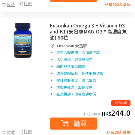
比較
收藏
已有660人購買
Ensonkan Omega 3 + Vitamin D3
and K1 (安迅康MAG-O3™ 高濃度魚
油) 60粒
Ensonkan 安迅康
維持心臟健康、心血管健康
活化腦部，改善記憶力
輔助兒童腦部成長
改善乾眼症狀，促進眼睛健康
提升骨骼強度，強化關節
增強免疫力，加快復原
滋潤肌膚，改善皮膚狀況
15% off
244.0
HK$
HK$
288.0
購買
比較
收藏
已有20人購買