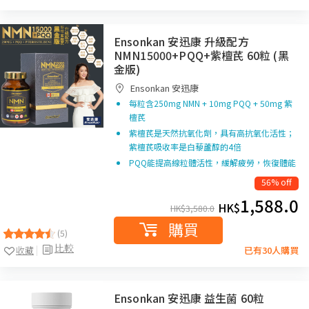
Ensonkan 安迅康 升級配方
NMN15000+PQQ+紫檀芪 60粒 (黑
金版)
Ensonkan 安迅康
每粒含250mg NMN + 10mg PQQ + 50mg 紫
檀芪
紫檀芪是天然抗氧化劑，具有高抗氧化活性；
紫檀芪吸收率是白藜蘆醇的4倍
PQQ能提高線粒體活性，緩解疲勞，恢復體能
56% off
1,588.0
HK$
HK$
3,580.0
購買
(5)
比較
收藏
已有30人購買
Ensonkan 安迅康 益生菌 60粒