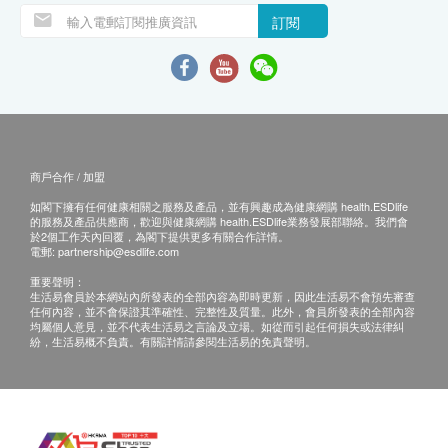
訂閱
商戶合作 / 加盟
如閣下擁有任何健康相關之服務及產品，並有興趣成為健康網購 health.ESDlife
的服務及產品供應商，歡迎與健康網購 health.ESDlife業務發展部聯絡。我們會
於2個工作天內回覆，為閣下提供更多有關合作詳情。
電郵:
partnership@esdlife.com
重要聲明：
生活易會員於本網站內所發表的全部內容為即時更新，因此生活易不會預先審查
任何內容，並不會保證其準確性、完整性及質量。此外，會員所發表的全部內容
均屬個人意見，並不代表生活易之言論及立場。如從而引起任何損失或法律糾
紛，生活易概不負責。有關詳情請參閱生活易的免責聲明。