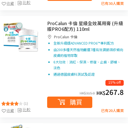
比較
收藏
已有30人購買
ProCalun 卡倫 星級全效萬用膏 (升級
版PRO6配方) 110ml
ProCalun 卡倫
全新升級版ADVANCED PRO6™專利配方
由200多種天然植物嚴選7種有效調節濕疹傾向
皮膚的植物萃取
6大功效︰消紅、保濕、修復、止痕、舒緩、
淡色
通過德國皮膚科測試及認證
15% off
267.8
HK$
HK$
315.0
購買
(1)
比較
收藏
已有20人購買