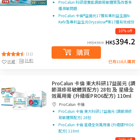
ProCalun 科研證實能調節易敏體質及改善多
種濕敏問題
ProCalun 卡倫®益菌元17獨有專利益生菌N-
Kefir及專利益生元Oryzalose®等17種有效成份
10% off
394.2
HK$
HK$
438.0
購買
(11)
比較
收藏
已有110人購買
ProCalun 卡倫 東大科研17益菌元 (調
節濕疹易敏體質配方) 28包 及 星級全
效萬用膏 (升級版PRO6配方) 110ml
ProCalun 卡倫
ProCalun 卡倫 東大科研17益菌元 (調節濕疹
易敏體質配方) 28包
ProCalun 卡倫 星級全效萬用膏 (升級版PRO6
配方) 110ml
20% off