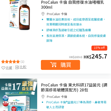
ProCalun 卡倫 自我修復水油啫喱乳
300ml
ProCalun 卡倫
雙層水油包裹技術，成份能穿透至底層皮膚，
效果明顯同時達至長效鎖水
舒緩濕疹及過敏引起之紅腫及痕癢
長效滋潤保濕，調節皮膚系統，自我修復皮膚
屏障
15% off
245.7
HK$
HK$
289.0
(1)
購買
比較
收藏
ProCalun 卡倫 東大科研17益菌元 (調
節濕疹易敏體質配方) 28包
ProCalun 卡倫
ProCalun 卡倫®益菌元17專為濕疹、鼻敏等易
敏人士而研發