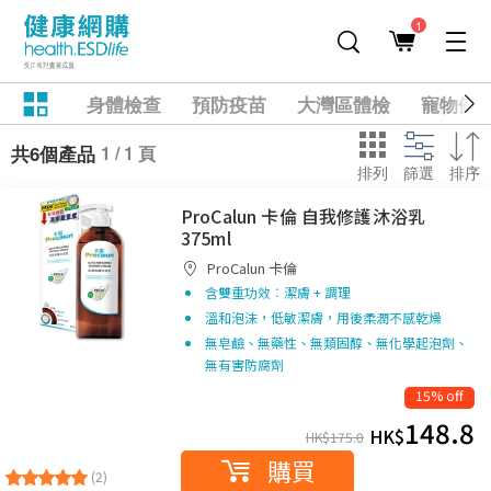
1
身體檢查
預防疫苗
大灣區體檢
寵物健
1 / 1 頁
共6個產品
排列
篩選
排序
ProCalun 卡倫 自我修護沐浴乳
375ml
ProCalun 卡倫
含雙重功效︰潔膚 + 調理
溫和泡沫，低敏潔膚，用後柔潤不感乾燥
無皂鹼、無藥性、無類固醇、無化學起泡劑、
無有害防腐劑
15% off
148.8
HK$
HK$
175.0
購買
(2)